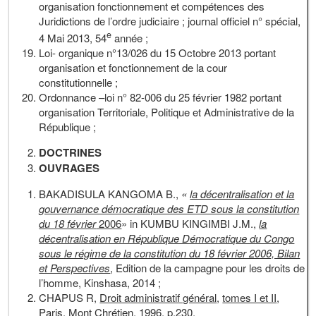
organisation fonctionnement et compétences des
Juridictions de l’ordre judiciaire ; journal officiel n° spécial,
e
4 Mai 2013, 54
année ;
Loi- organique n°13/026 du 15 Octobre 2013 portant
organisation et fonctionnement de la cour
constitutionnelle ;
Ordonnance –loi n° 82-006 du 25 février 1982 portant
organisation Territoriale, Politique et Administrative de la
République ;
DOCTRINES
OUVRAGES
BAKADISULA KANGOMA B.,
«
la décentralisation et la
gouvernance démocratique des ETD sous la constitution
du 18 février
2006
» in KUMBU KINGIMBI J.M.,
la
décentralisation en République Démocratique du Congo
sous le régime de la constitution du 18 février 2006, Bilan
et Perspectives
, Edition de la campagne pour les droits de
l’homme, Kinshasa, 2014 ;
CHAPUS R,
Droit administratif général
,
tomes I et II
,
Paris, Mont Chrétien, 1996, p.230.