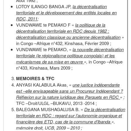
Août 1992 ;
LOTOY ILANGO BANGA JP,
la décentralisation
territoriale et le développement des entités locales en
RDC, 2011
;
VUNDWAWE te PEMAKO F «
la politique de la
décentralisation territoriale en RDC depuis 1982 :
décentralisation classique ou ancienne décentralisation
»
in Congo –Afrique n°432, Kinshasa, Février 2009 ;
VUNDWAWE te PEMAKO, «
la nouvelle décentralisation
territoriale (le régionalisme politique congolais) et les
mécanismes de sa mise en œuvre
»,
in Congo –Afrique
n°433, Kinshasa, Mars 2009 ;
MEMOIRES & TFC
ANYASI KALABULA Akas, «
une justice indépendante
est –elle envisageable sans un Procureur Indépendant ?
Réflexion sur la nature juridique des Parquets en RDC
» ;
TFC –Droit/ULGL –BUKAVU, 2013 -2014 ;
BALEGANA MUSHAGALUSA B. «
De la décentralisation
territoriale en RDC : regard sur l’autonomie organique et
financière des ETD, cas de la commune d’Ibanda
»,
mémoire droit, UCB, 2009 – 2010 ;