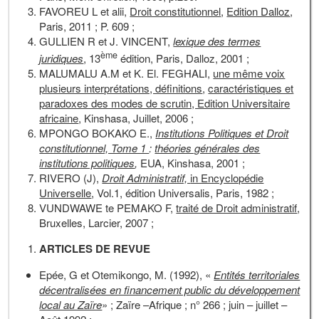
FAVOREU L et alii,
Droit constitutionnel
,
Edition Dalloz
,
Paris, 2011 ; P. 609 ;
GULLIEN R et J. VINCENT,
lexique des termes
ème
juridiques
, 13
édition, Paris, Dalloz, 2001 ;
MALUMALU A.M et K. El. FEGHALI,
une même voix
plusieurs interprétations, définitions
,
caractéristiques et
paradoxes des modes de scrutin, Edition Universitaire
africaine
, Kinshasa, Juillet, 2006 ;
MPONGO BOKAKO E.,
Institutions Politiques et Droit
constitutionnel, Tome 1
:
théories générales des
institutions politiques
,
EUA, Kinshasa, 2001 ;
RIVERO (J),
Droit Administratif,
in Encyclopédie
Universelle
, Vol.1, édition Universalis, Paris, 1982 ;
VUNDWAWE te PEMAKO F,
traité de Droit administratif
,
Bruxelles, Larcier, 2007 ;
ARTICLES DE REVUE
Epée, G et Otemikongo, M. (1992), «
Entités territoriales
décentralisées en financement public du développement
local au Zaïre
» ; Zaïre –Afrique ; n° 266 ; juin – juillet –