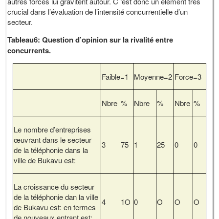
autres forces lui gravitent autour. C ‘est donc un élément très
crucial dans l’évaluation de l’intensité concurrentielle d’un
secteur.
Tableau6: Question d’opinion sur la rivalité entre
concurrents.
Faible=1
Moyenne=2
Force=3
Nbre
%
Nbre
%
Nbre
%
Le nombre d’entreprises
œuvrant dans le secteur
3
75
1
25
0
0
de la téléphonie dans la
ville de Bukavu est:
La croissance du secteur
de la téléphonie dan la ville
4
1O
0
O
O
O
de Bukavu est: en termes
de nouveaux entrant est: