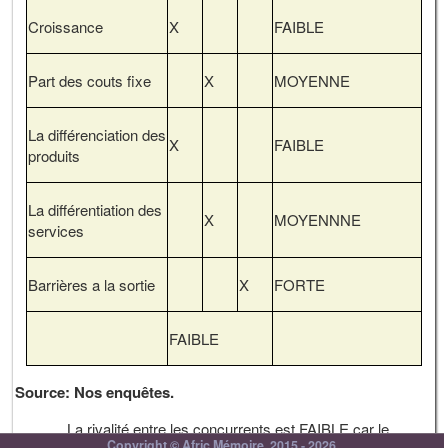
Croissance
X
FAIBLE
Part des couts fixe
X
MOYENNE
La différenciation des
X
FAIBLE
produits
La différentiation des
X
MOYENNNE
services
Barrières a la sortie
X
FORTE
FAIBLE
Source: Nos enquêtes.
La rivalité entre les concurrents est FAIBLE car le
Copyright © Afric Mémoire, 2015 - 2026