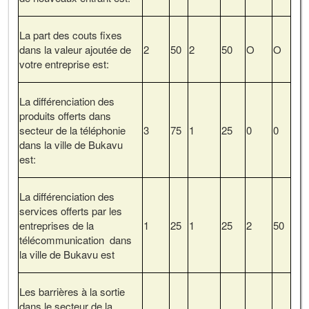
La part des couts fixes
dans la valeur ajoutée de
2
50
2
50
O
O
votre entreprise est:
La différenciation des
produits offerts dans
secteur de la téléphonie
3
75
1
25
0
0
dans la ville de Bukavu
est:
La différenciation des
services offerts par les
entreprises de la
1
25
1
25
2
50
télécommunication dans
la ville de Bukavu est
Les barrières à la sortie
dans le secteur de la