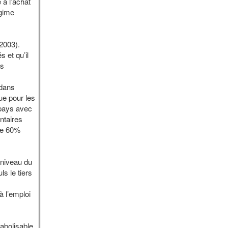
 à l’achat
égime
2003).
 et qu’il
es
 dans
ue pour les
 pays avec
ntaires
 de 60%
 niveau du
s le tiers
à l’emploi
abolisable.