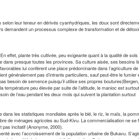
elon leur teneur en dérivés cyanhydriques, les doux sont directem
s demandent un processus complexe de transformation et de détoxi
ffet, plante très cultivée, peu exigeante quant à la qualité de sols
née dans presque toutes les provinces. Sa culture aisée, ses besoins l
éfavorables lui confèrent une place prédominante dans l’agriculture de
nt généralement pas d’intrants particuliers, sauf peut-être le fumier e
 pas besoin de semence puisqu’il utilise ses propres boutures(Bergen,
 température peu élevée par suite de l’altitude, le manioc est surtout
soin de l’eau pendant les deux mois qui suivent la plantation surtout
 dans les statistiques mondiales après le blé, le riz, le maïs, la po
mbre de ménages agricoles au Sud-Kivu. La commercialisation ne se f
st pas incitatif (Anonyme, 2000).
té avec l’accroissement de la population urbaine de Bukavu. S’agi