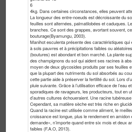
6
4kg. Dans certaines circonstances, elles peuvent at
La longueur des entre-noeuds est décroissante du som
feuilles sont alternées, palmatilobées et caduques. Le
branches. Ce sont des grappes, avortant souvent, ce q
bouturage(Byamungu, 2003).
Manihot esculenta présente des caractéristiques qui e
à sols pauvres et à précipitations faibles ou aléatoi
(boutures) est abondant et bon marché. La plante supp
des champignons du sol qui aident ses racines à abso
moyen de deux glycosides produits par ses feuilles et
que la plupart des nutriments du sol absorbés au cour
cette partie aide à préserver la fertilité du sol. Lors 
pluie suivante. Grâce à l’utilisation efficace de l’eau
sporadiques de ravageurs, les producteurs, tout en ut
d’autres cultures échoueraient. Une racine tubéreuse
Cependant, sa matière sèche est très riche en glucide
Quand la racine est utilisée comme aliment, le meille
croissance est longue, plus le rendement en amidon es
demande», n’importe quand entre six mois et deux ans
faibles (F.A.O, 2013).