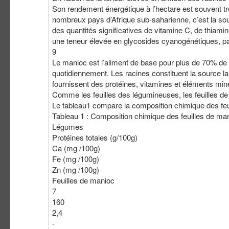
Son rendement énergétique à l’hectare est souvent trè
nombreux pays d’Afrique sub-saharienne, c’est la sou
des quantités significatives de vitamine C, de thiamine
une teneur élevée en glycosides cyanogénétiques, pa
9
Le manioc est l’aliment de base pour plus de 70% d
quotidiennement. Les racines constituent la source la p
fournissent des protéines, vitamines et éléments min
Comme les feuilles des légumineuses, les feuille
Le tableau1 compare la composition chimique des feu
Tableau 1 : Composition chimique des feuilles de man
Légumes
Protéines totales (g/100g)
Ca (mg /100g)
Fe (mg /100g)
Zn (mg /100g)
Feuilles de manioc
7
160
2,4
-