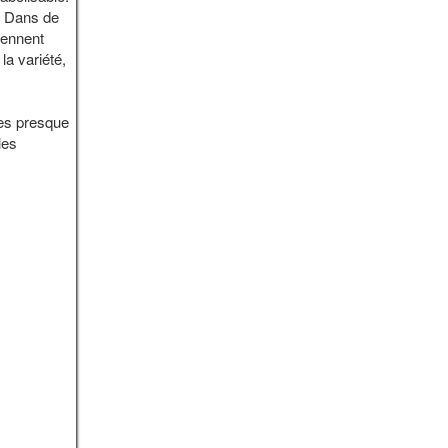
s. Dans de
iennent
la variété,
ées presque
les