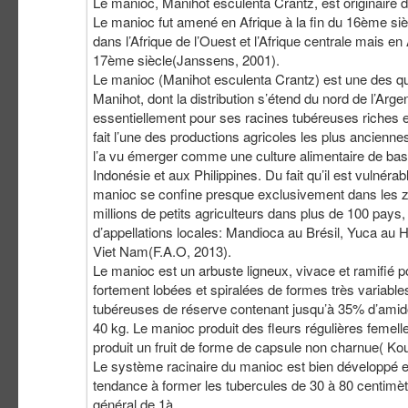
Le manioc, Manihot esculenta Crantz, est originaire du
Le manioc fut amené en Afrique à la fin du 16ème sièc
dans l’Afrique de l’Ouest et l’Afrique centrale mais en
17ème siècle(Janssens, 2001).
Le manioc (Manihot esculenta Crantz) est une des qu
Manihot, dont la distribution s’étend du nord de l’Arg
essentiellement pour ses racines tubéreuses riches 
fait l’une des productions agricoles les plus ancienne
l’a vu émerger comme une culture alimentaire de base
Indonésie et aux Philippines. Du fait qu’il est vulnéra
manioc se confine presque exclusivement dans les zon
millions de petits agriculteurs dans plus de 100 pay
d’appellations locales: Mandioca au Brésil, Yuca au
Viet Nam(F.A.O, 2013).
Le manioc est un arbuste ligneux, vivace et ramifié po
fortement lobées et spiralées de formes très variable
tubéreuses de réserve contenant jusqu’à 35% d’amidon
40 kg. Le manioc produit des fleurs régulières femell
produit un fruit de forme de capsule non charnue( Kou
Le système racinaire du manioc est bien développé et
tendance à former les tubercules de 30 à 80 centimèt
général de 1à