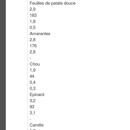
Feuilles de patate douce
2,9
183
1,8
0,5
Amarantes
2,8
176
2,8
-
Chou
1,9
44
0,4
0,3
Epinard
3,2
93
3,1
-
Carotte