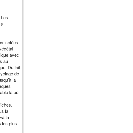
. Les
es
es isolées
végétal
tique avec
es au
ue. Du fait
cyclage de
usqu’à la
taques
able là où
aîches.
us la
«à la
 les plus