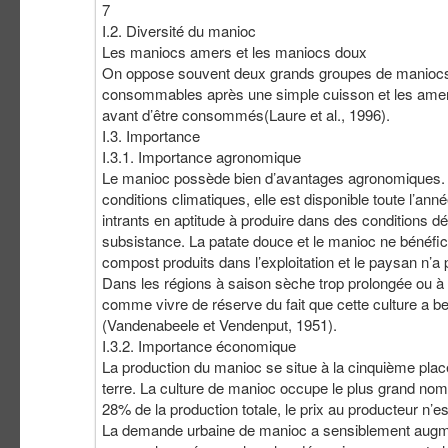
7
I.2. Diversité du manioc
Les maniocs amers et les maniocs doux
On oppose souvent deux grands groupes de maniocs s
consommables après une simple cuisson et les amer
avant d’être consommés(Laure et al., 1996).
I.3. Importance
I.3.1. Importance agronomique
Le manioc possède bien d’avantages agronomiques. En e
conditions climatiques, elle est disponible toute l’an
intrants en aptitude à produire dans des conditions d
subsistance. La patate douce et le manioc ne bénéficie
compost produits dans l’exploitation et le paysan n’a
Dans les régions à saison sèche trop prolongée ou à la
comme vivre de réserve du fait que cette culture a be
(Vandenabeele et Vendenput, 1951).
I.3.2. Importance économique
La production du manioc se situe à la cinquième place
terre. La culture de manioc occupe le plus grand no
28% de la production totale, le prix au producteur n’e
La demande urbaine de manioc a sensiblement augmen