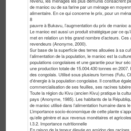
revenu, les ménages les plus démunis consacrent plus 
de manioc ou de sa farine par un ménage en moyenne
alimentaire. En ce qui concerne le prix, pour un mén
8
pauvre à Bukavu, l’augmentation du prix de manioc a 
Le manioc est aussi un produit stratégique par ce qu
met en relation un très grand nombre d’acteurs. Ces a
revendeurs (Anonyme, 2000).
Sur base de la superficie des terres allouées à sa cu
l’alimentation de la population, le manioc est la cult
populations congolaises et une garantie pour leur séc
une production totale de 15.004.430 tonnes en 2007. E
des congolais. Utilisé sous plusieurs formes (Fufu, Ch
d’énergie à la population congolaise. Il constitue éga
commercialisation de ses feuilles, ses racines tubéreu
Toute la région du Kivu (ancien Kivu) pratique la cul
pays (Anonyme, 1985). Les habitants de la Républiq
de manioc utilisé dans l’alimentation humaine dans l
L’importance socio-économique de cette plante s’appré
qu’elle génère et aux revenus monétaires et agricole
I.3.2. Importance nutritionnelle
En raison de la teneur élevée en amidon des racines 