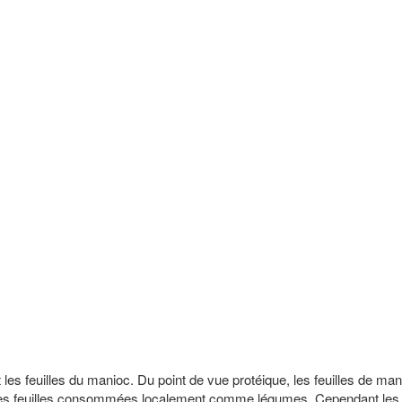
nt les feuilles du manioc. Du point de vue protéique, les feuilles de ma
utres feuilles consommées localement comme légumes. Cependant les 