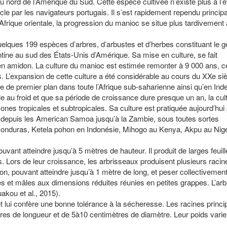
 nord de l’Amérique du Sud. Cette espèce cultivée n’existe plus à l’ét
le par les navigateurs portugais. Il s’est rapidement rependu princi
 Afrique orientale, la progression du manioc se situe plus tardivement à
elques 199 espèces d’arbres, d’arbustes et d’herbes constituant le g
entine au sud des États-Unis d’Amérique. Sa mise en culture, se fait
en amidon. La culture du manioc est estimée remonter à 9 000 ans, c
s. L’expansion de cette culture a été considérable au cours du XXe siè
 de premier plan dans toute l’Afrique sub-saharienne ainsi qu’en Inde
ble au froid et que sa période de croissance dure presque un an, la cul
es tropicales et subtropicales. Sa culture est pratiquée aujourd’hui
s, depuis les American Samoa jusqu’à la Zambie, sous toutes sortes
 Honduras, Ketela pohon en Indonésie, Mihogo au Kenya, Akpu au Nigé
uvant atteindre jusqu’à 5 mètres de hauteur. Il produit de larges feuil
s. Lors de leur croissance, les arbrisseaux produisent plusieurs racin
, pouvant atteindre jusqu’à 1 mètre de long, et peser collectivement
es et mâles aux dimensions réduites réunies en petites grappes. L’ar
akou et al., 2015).
 lui confère une bonne tolérance à la sécheresse. Les racines princi
res de longueur et de 5à10 centimètres de diamètre. Leur poids varie