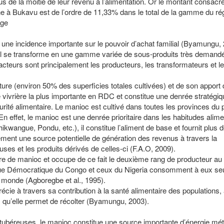
de la moitié de leur revenu à l’alimentation. Or le montant consacré
 à Bukavu est de l’ordre de 11,33% dans le total de la gamme du r
age
une incidence importante sur le pouvoir d’achat familial (Byamungu, 
’il se transforme en une gamme variée de sous-produits très demandés
cteurs sont principalement les producteurs, les transformateurs et l
lture (environ 50% des superficies totales cultivées) et de son apport
ure vivrière la plus importante en RDC et constitue une denrée stratégiq
urité alimentaire. Le manioc est cultivé dans toutes les provinces du
n effet, le manioc est une denrée prioritaire dans les habitudes alime
ikwangue, Pondu, etc.), il constitue l’aliment de base et fournit plus
lement une source potentielle de génération des revenus à travers la
ses et les produits dérivés de celles-ci (F.A.O, 2009).
ture de manioc et occupe de ce fait le deuxième rang de producteur au
ue Démocratique du Congo et ceux du Nigeria consomment à eux seul
e monde (Agboregbe et al., 1995).
cie à travers sa contribution à la santé alimentaire des populations, 
s qu’elle permet de récolter (Byamungu, 2003).
tubéreuses, le manioc constitue une source importante d’énergie mét