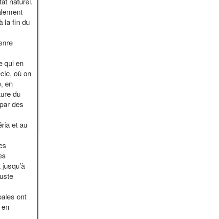
at naturel.
palement
 la fin du
enre
e qui en
cle, où on
, en
ture du
 par des
ria et au
les
es
 jusqu’à
buste
pales ont
 en