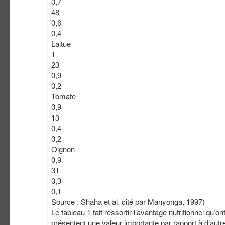
0,7
48
0,6
0,4
Laitue
1
23
0,9
0,2
Tomate
0,9
13
0,4
0,2
Oignon
0,9
31
0,3
0,1
Source : Shaha et al. cité par Manyonga, 1997)
Le tableau 1 fait ressortir l’avantage nutritionnel qu’o
présentent une valeur importante par rapport à d’a