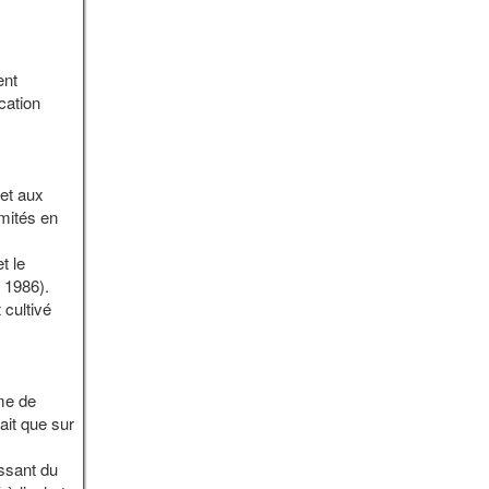
ent
cation
 et aux
imités en
t le
 1986).
 cultivé
mme de
ait que sur
ssant du