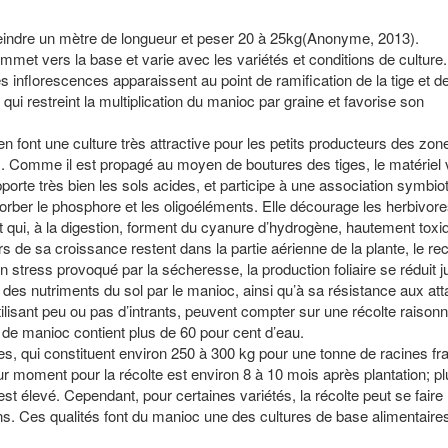
teindre un mètre de longueur et peser 20 à 25kg(Anonyme, 2013).
met vers la base et varie avec les variétés et conditions de culture
s inflorescences apparaissent au point de ramification de la tige et d
ui restreint la multiplication du manioc par graine et favorise son
n font une culture très attractive pour les petits producteurs des zon
res. Comme il est propagé au moyen de boutures des tiges, le matériel 
orte très bien les sols acides, et participe à une association symbio
rber le phosphore et les oligoéléments. Elle décourage les herbivor
 qui, à la digestion, forment du cyanure d’hydrogène, hautement toxiq
s de sa croissance restent dans la partie aérienne de la plante, le re
d’un stress provoqué par la sécheresse, la production foliaire se réduit j
 et des nutriments du sol par le manioc, ainsi qu’à sa résistance aux at
ilisant peu ou pas d’intrants, peuvent compter sur une récolte raisonn
 de manioc contient plus de 60 pour cent d’eau.
s, qui constituent environ 250 à 300 kg pour une tonne de racines fr
ur moment pour la récolte est environ 8 à 10 mois après plantation; pl
t élevé. Cependant, pour certaines variétés, la récolte peut se faire 
. Ces qualités font du manioc une des cultures de base alimentaires