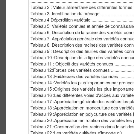
.....................................................................................
Tableau 2 : Valeur alimentaire des différentes formes de r
Tableau 3: Identification du ménage ....................................
Tableau 4:Déperdition variétale ..........................................
Tableau 5: Variétés connues et année de connaissance ...........
Tableau 6: Description de la racine des variétés connues ........
Tableau 7: Appréciation générale des variétés connues ...........
Tableau 8: Description des racines des variétés connue
Tableau 9 : Description des feuilles des variétés connues .......
Tableau 10 :Description de la tige des variétés connues .........
Tableau 11 : Objectif des variétés connues ..........................
Tableau 12:Forces des variétés connues ..............................
Tableau 13 :Faiblesses des variétés connues ........................
Tableau 14 :Variétés les plus importantes par groupement .......
Tableau 15 :Origines des variétés les plus importantes ...........
Tableau 16 :Les différentes voies d'accès aux variétés les 
Tableau 17 :Appréciation générale des variétés les plus impor
Tableau 18 :Appréciation en monoculture des variétés les p
Tableau 19 :Appréciation en polyculture des variétés les pl
Tableau 20 :Appréciation en rotation des variétés les plus im
Tableau 21 :Conservation des racines dans le sol des var
Tableau 22 :Les variétés cultivées n'importe où. ...................