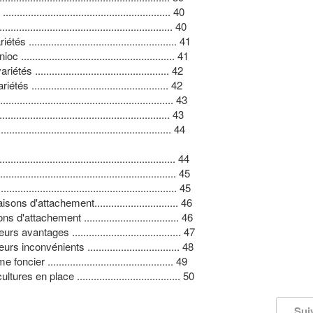
................................................. 40
................................................. 40
............................................... 41
............................................... 41
.............................................. 42
............................................... 42
................................................... 43
.................................................. 43
.................................................. 44
.................................................... 44
.................................................... 45
................................................... 45
 d'attachement.............................. 46
ttachement .................................. 46
ntages ....................................... 47
convénients ................................. 48
............................................. 49
n place ..................................... 50
Sui