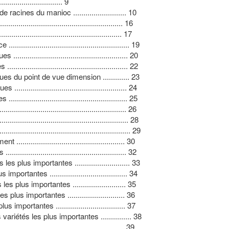
................................ 9
acines du manioc .......................... 10
.................................................... 16
..................................................... 17
................................................ 19
................................................ 20
................................................ 22
s du point de vue dimension ............. 23
................................................ 24
................................................. 25
.................................................... 26
.................................................... 28
.................................................... 29
.............................................. 30
................................................ 32
plus importantes ........................... 33
tantes ...................................... 34
lus importantes .......................... 35
us importantes ............................ 36
portantes .................................. 37
iétés les plus importantes ............... 38
.................................................. 39