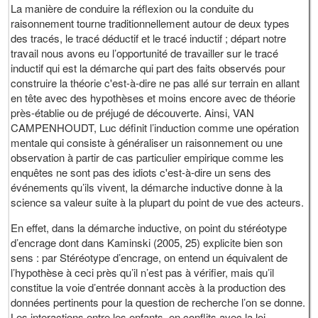
La manière de conduire la réflexion ou la conduite du
raisonnement tourne traditionnellement autour de deux types
des tracés, le tracé déductif et le tracé inductif ; départ notre
travail nous avons eu l’opportunité de travailler sur le tracé
inductif qui est la démarche qui part des faits observés pour
construire la théorie c'est-à-dire ne pas allé sur terrain en allant
en tête avec des hypothèses et moins encore avec de théorie
près-établie ou de préjugé de découverte. Ainsi, VAN
CAMPENHOUDT, Luc définit l’induction comme une opération
mentale qui consiste à généraliser un raisonnement ou une
observation à partir de cas particulier empirique comme les
enquêtes ne sont pas des idiots c'est-à-dire un sens des
événements qu’ils vivent, la démarche inductive donne à la
science sa valeur suite à la plupart du point de vue des acteurs.
En effet, dans la démarche inductive, on point du stéréotype
d’encrage dont dans Kaminski (2005, 25) explicite bien son
sens : par Stéréotype d’encrage, on entend un équivalent de
l’hypothèse à ceci près qu’il n’est pas à vérifier, mais qu’il
constitue la voie d’entrée donnant accès à la production des
données pertinents pour la question de recherche l’on se donne.
Les interactions entre les enfants, en conflits avec la loi,