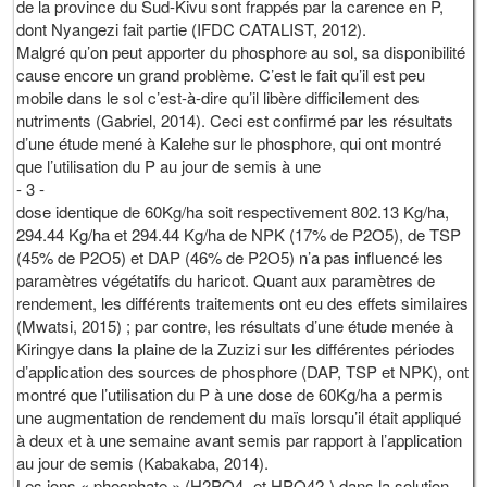
de la province du Sud-Kivu sont frappés par la carence en P,
dont Nyangezi fait partie (IFDC CATALIST, 2012).
Malgré qu’on peut apporter du phosphore au sol, sa disponibilité
cause encore un grand problème. C’est le fait qu’il est peu
mobile dans le sol c’est-à-dire qu’il libère difficilement des
nutriments (Gabriel, 2014). Ceci est confirmé par les résultats
d’une étude mené à Kalehe sur le phosphore, qui ont montré
que l’utilisation du P au jour de semis à une
- 3 -
dose identique de 60Kg/ha soit respectivement 802.13 Kg/ha,
294.44 Kg/ha et 294.44 Kg/ha de NPK (17% de P2O5), de TSP
(45% de P2O5) et DAP (46% de P2O5) n’a pas influencé les
paramètres végétatifs du haricot. Quant aux paramètres de
rendement, les différents traitements ont eu des effets similaires
(Mwatsi, 2015) ; par contre, les résultats d’une étude menée à
Kiringye dans la plaine de la Zuzizi sur les différentes périodes
d’application des sources de phosphore (DAP, TSP et NPK), ont
montré que l’utilisation du P à une dose de 60Kg/ha a permis
une augmentation de rendement du maïs lorsqu’il était appliqué
à deux et à une semaine avant semis par rapport à l’application
au jour de semis (Kabakaba, 2014).
Les ions « phosphate » (H2PO4- et HPO42-) dans la solution