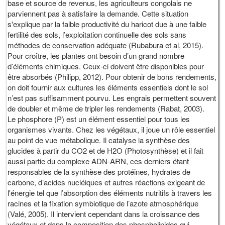
base et source de revenus, les agriculteurs congolais ne
parviennent pas à satisfaire la demande. Cette situation
s'explique par la faible productivité du haricot due à une faible
fertilité des sols, l’exploitation continuelle des sols sans
méthodes de conservation adéquate (Rubabura et al, 2015).
Pour croître, les plantes ont besoin d’un grand nombre
d’éléments chimiques. Ceux-ci doivent être disponibles pour
être absorbés (Philipp, 2012). Pour obtenir de bons rendements,
on doit fournir aux cultures les éléments essentiels dont le sol
n’est pas suffisamment pourvu. Les engrais permettent souvent
de doubler et même de tripler les rendements (Rabat, 2003).
Le phosphore (P) est un élément essentiel pour tous les
organismes vivants. Chez les végétaux, il joue un rôle essentiel
au point de vue métabolique. Il catalyse la synthèse des
glucides à partir du CO2 et de H2O (Photosynthèse) et il fait
aussi partie du complexe ADN-ARN, ces derniers étant
responsables de la synthèse des protéines, hydrates de
carbone, d’acides nucléiques et autres réactions exigeant de
l'énergie tel que l’absorption des éléments nutritifs à travers les
racines et la fixation symbiotique de l’azote atmosphérique
(Valé, 2005). Il intervient cependant dans la croissance des
végétaux et dans la composition des phospholipides qui