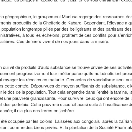
 géographique, le groupement Mudusa regorge des ressources é
pements productifs de la Chefferie de Kabare. Cependant, l’élevage a 
 population longtemps pillée par des belligérants et des partisans des
nistratives, à tous les échelons, profitent de ces conflits pour s’enrich
ières. Ces derniers vivent de nos jours dans la misère.
 qui vit de produits d’auto substance se trouve privée de ses activité
ndonnent progressivement leur métier parce qu’ils ne bénéficient pres
nent ravager les récoltes en maturité. Ces actes de vandalisme sont au
ans cette contée. Dépourvues de moyen suffisants de subsistance, ell
 le dos de la population. Tout cela engendre dans l’entité la famine, l
e et une pauvreté grandissante. Pour survivre, ceux qui ont encore de l
des portefaix. Cette pauvreté s’accroit aussi suite à l’insuffisance 
 année; il n’a plus des terres en jachère.
 été occupée par les colons. Laissées aux congolais après la zaïriani
loitent comme des biens privés. Et la plantation de la Société Pharmak