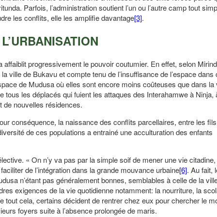
itunda. Parfois, l’administration soutient l’un ou l’autre camp tout si
dre les conflits, elle les amplifie davantage
[3]
.
 L’URBANISATION
blit progressivement le pouvoir coutumier. En effet, selon Mirind
a ville de Bukavu et compte tenu de l’insuffisance de l’espace dans ce
espace de Mudusa où elles sont encore moins coûteuses que dans la v
 tous les déplacés qui fuient les attaques des Interahamwe à Ninja, 
 de nouvelles résidences.
onséquence, la naissance des conflits parcellaires, entre les fils 
 diversité de ces populations a entrainé une acculturation des enfants
élective. « On n’y va pas par la simple soif de mener une vie citadine, 
faciliter de l’intégration dans la grande mouvance urbaine
[6]
. Au fait, 
dusa n’étant pas généralement bonnes, semblables à celle de la ville,
dres exigences de la vie quotidienne notamment: la nourriture, la scol
 tout cela, certains décident de rentrer chez eux pour chercher le 
usieurs foyers suite à l’absence prolongée de maris.