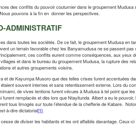
nces des conflits du pouvoir coutumier dans le groupement Mudusa s
l. Nous pouvons à la fin en donner les perspectives.
CO-ADMINISTRATIF
ces dans toutes les sociétés. De ce fait, le groupement Mudusa en tan
rouvent un terrain favorable chez les Banyamudusa ne se passent pas
s. Principalement, ces conflits eurent comme conséquences, aux yeux d
s villages et dans le bureau du groupement Mudusa, la rupture des rel
iations et autres groupements voisins.
a et de Kayumpa Musoro que des telles crises furent accentuées da
 étaient souvent internes et sans retentissement externe. Lors du conf
imami, de vives tentions furent vécues à Mudusa à tel point que les
furent remplacés et dès lors que Ntayitunda Albert a eu le pouvoir, 
nt tous limogés sur toute l’étendue de la chefferie de Kabare. Noto
t-à-dire dictatorial
[1]
.
esse de diviser les habitants et les ont affaiblis davantage. Ceux-ci