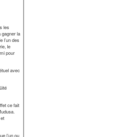
s les
à gagner la
e l’un des
ie, le
ami pour
étuel avec
üité
fet ce fait
 Mudusa.
 et
ue l’un ou