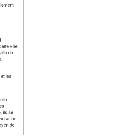
mplement
i
tte ville,
ille de
à
et les
elle
les
 ils se
arisation
moyen de