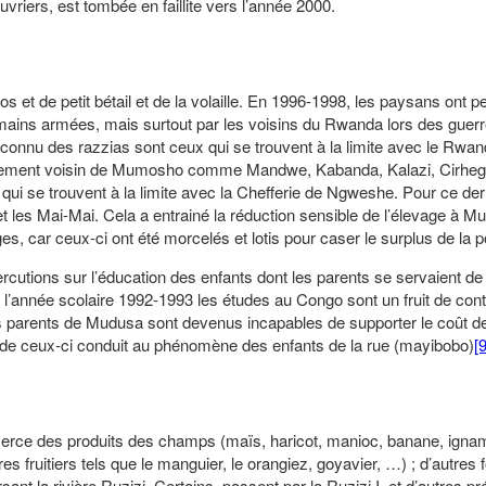
iers, est tombée en faillite vers l’année 2000.
t de petit bétail et de la volaille. En 1996-1998, les paysans ont pe
à mains armées, mais surtout par les voisins du Rwanda lors des guer
onnu des razzias sont ceux qui se trouvent à la limite avec le Rwanda
upement voisin de Mumosho comme Mandwe, Kabanda, Kalazi, Cirheg
ui se trouvent à la limite avec la Chefferie de Ngweshe. Pour ce der
t les Mai-Mai. Cela a entrainé la réduction sensible de l’élevage à M
s, car ceux-ci ont été morcelés et lotis pour caser le surplus de la 
cutions sur l’éducation des enfants dont les parents se servaient de l
s l’année scolaire 1992-1993 les études au Congo sont un fruit de cont
ns parents de Mudusa sont devenus incapables de supporter le coût de
on de ceux-ci conduit au phénomène des enfants de la rue (mayibobo)
[9
ce des produits des champs (maïs, haricot, manioc, banane, ignam
 fruitiers tels que le manguier, le orangiez, goyavier, …) ; d’autres f
t la rivière Ruzizi. Certains passent par la Ruzizi I et d’autres pr