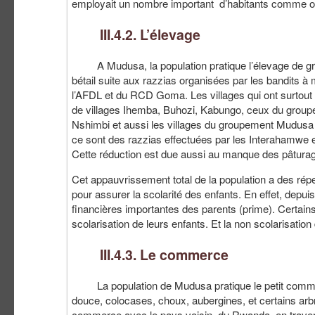
employait un nombre important d’habitants comme ouvr
III.4.2. L’élevage
A Mudusa, la population pratique l’élevage de gros e
bétail suite aux razzias organisées par les bandits 
l’AFDL et du RCD Goma. Les villages qui ont surtout c
de villages Ihemba, Buhozi, Kabungo, ceux du gro
Nshimbi et aussi les villages du groupement Mudusa q
ce sont des razzias effectuées par les Interahamwe e
Cette réduction est due aussi au manque des pâturage
Cet appauvrissement total de la population a des réper
pour assurer la scolarité des enfants. En effet, depui
financières importantes des parents (prime). Certai
scolarisation de leurs enfants. Et la non scolarisati
III.4.3. Le commerce
La population de Mudusa pratique le petit commer
douce, colocases, choux, aubergines, et certains arbres
commerce avec le pays voisin, du Rwanda, en traversan