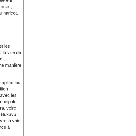
femmes,
u haricot,
t les
 la ville de
dit
’une manière
plifié les
tion
 avec les
rincipale
a, voire
de Bukavu
re la voie
nce à