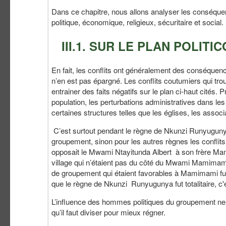
Dans ce chapitre, nous allons analyser les conséque
politique, économique, religieux, sécuritaire et socia
III.1. SUR LE PLAN POLITI
En fait, les conflits ont généralement des conséquen
n’en est pas épargné. Les conflits coutumiers qui t
entrainer des faits négatifs sur le plan ci-haut cité
population, les perturbations administratives dans le
certaines structures telles que les églises, les assoc
C’est surtout pendant le règne de Nkunzi Runyuguny
groupement, sinon pour les autres règnes les conflits
opposait le Mwami Ntayitunda Albert à son frère Mam
village qui n’étaient pas du côté du Mwami Mamimami 
de groupement qui étaient favorables à Mamimami fure
que le règne de Nkunzi Runyugunya fut totalitaire, c'es
L’influence des hommes politiques du groupement ne c
qu’il faut diviser pour mieux régner.