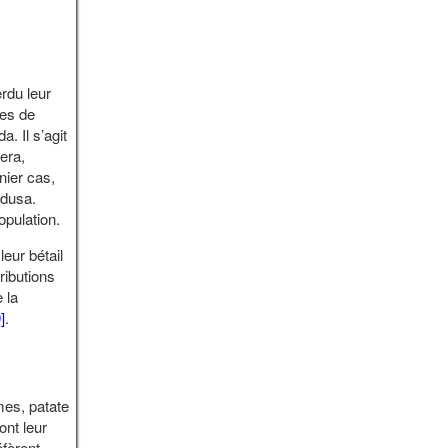
rdu leur
res de
. Il s’agit
era,
nier cas,
udusa.
population.
eur bétail
ributions
 la
]
.
es, patate
ont leur
éfèrent