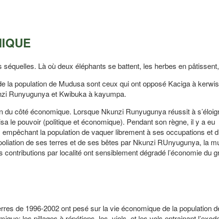
MIQUE
 séquelles. Là où deux éléphants se battent, les herbes en pâtissent, 
 de la population de Mudusa sont ceux qui ont opposé Kaciga à kerwis
Nkunzi Runyugunya et Kwibuka à kayumpa.
n du côté économique. Lorsque Nkunzi Runyugunya réussit à s’éloig
sa le pouvoir (politique et économique). Pendant son règne, il y a eu
ns, empêchant la population de vaquer librement à ses occupations et d
oliation de ses terres et de ses bêtes par Nkunzi RUnyugunya, la mul
es contributions par localité ont sensiblement dégradé l’économie du
uerres de 1996-2002 ont pesé sur la vie économique de la population 
ue: les pillages à répétions, les viols, et les vols entrainant l’exod