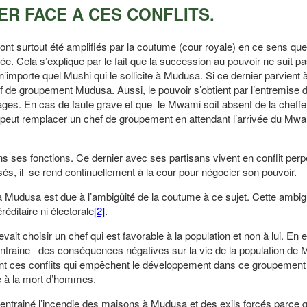
IER FACE A CES CONFLITS.
nt surtout été amplifiés par la coutume (cour royale) en ce sens que
. Cela s’explique par le fait que la succession au pouvoir ne suit pa
’importe quel Mushi qui le sollicite à Mudusa. Si ce dernier parvient 
de groupement Mudusa. Aussi, le pouvoir s’obtient par l’entremise d
es. En cas de faute grave et que le Mwami soit absent de la cheffer
s peut remplacer un chef de groupement en attendant l’arrivée du Mw
s ses fonctions. Ce dernier avec ses partisans vivent en conflit perp
isés, il se rend continuellement à la cour pour négocier son pouvoir.
 Mudusa est due à l’ambigüité de la coutume à ce sujet. Cette ambig
réditaire ni électorale
[2]
.
t choisir un chef qui est favorable à la population et non à lui. En ef
ntraine des conséquences négatives sur la vie de la population de
 sont ces conflits qui empêchent le développement dans ce groupement
e à la mort d’hommes.
a entrainé l’incendie des maisons à Mudusa et des exils forcés parce q