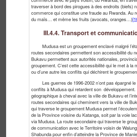
traverser à bord des pirogues à des endroits (biefs) 
commerce qui constitue une fraude au Rwanda. Au retou
du maïs… et même les fruits (avocats, oranges…)
[1
III.4.4. Transport et communicati
Mudusa est un groupement enclavé malgré l’état de s
routes secondaires permettent son accessibilité du nord
Bukavu permettent aux autorités nationales, provincia
groupement. C’est cette accessibilité qui le met à la m
ou d’une autre les conflits qui déchirent le groupeme
Les guerres de 1996-2002 n’ont pas épargné le group
conflits à Mudusa qui retardent son développement. 
géographique à cheval avec la ville de Bukavu et l’in
routes secondaires qui cheminent vers la ville de Bukav
qui traverse le groupement Mudusa permet l’écouleme
de la Province voisine du Katanga, soit par la voie lac
via Mudusa. La route secondaire qui traverse le gr
de communication avec le Territoire voisin de Walung
Shabunda pour enfin d’atteindre la Province de Manie