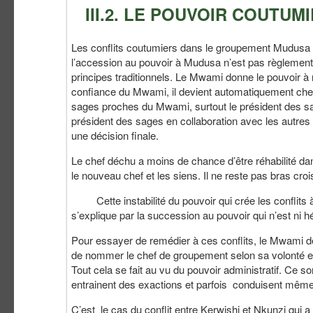
III.2. LE POUVOIR COUTUM
Les conflits coutumiers dans le groupement Mudusa o
l’accession au pouvoir à Mudusa n’est pas règlementée
principes traditionnels. Le Mwami donne le pouvoir à n
confiance du Mwami, il devient automatiquement chef 
sages proches du Mwami, surtout le président des sag
président des sages en collaboration avec les autre
une décision finale.
Le chef déchu a moins de chance d’être réhabilité dan
le nouveau chef et les siens. Il ne reste pas bras cro
Cette instabilité du pouvoir qui crée les conflits à
s’explique par la succession au pouvoir qui n’est ni hé
Pour essayer de remédier à ces conflits, le Mwami devai
de nommer le chef de groupement selon sa volonté e
Tout cela se fait au vu du pouvoir administratif. Ce
entrainent des exactions et parfois conduisent mêm
C’est le cas du conflit entre Kerwishi et Nkunzi qui 