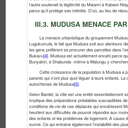
l’autre soutenait la légitimité du Mwami à Kabare Ntay
parce qu’il protège ses intérêts. D’où, au lieu de résou
III.3. MUDUSA MENACE PAR
La menace urbanistique du groupement Mudusa affai
Lugukumula, le fait que Mudusa soit aux alentours de l
les gens préfèrent se procurer des parcelles dans l’
Bukavu
[4]
. Mudusa est actuellement envahi parce que
Bunyakiri, à Shabunda même à Walungu y cherchent
Cette croissance de la population à Mudusa a pour c
parents qui n’ont plus quoi léguer à leurs enfants. La
autochtones de Mudusa
[5]
.
Selon Bardet, la ville est une entité essentiellement s
implique des préparations préalables susceptibles de 
conditions de vie de ces déplacés qui envahissent Mu
heurtent aux difficultés de pouvoir répondre aux moin
des enfants et les problèmes de logement. A cause de
survie. Ce qui entraine également l’instabilité des pl