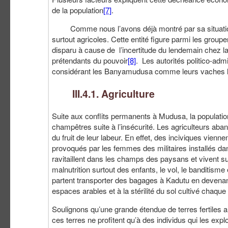
de la population
[7]
.
Comme nous l’avons déjà montré par sa situation
surtout agricoles. Cette entité figure parmi les grou
disparu à cause de l’incertitude du lendemain chez la
prétendants du pouvoir
[8]
. Les autorités politico-admi
considérant les Banyamudusa comme leurs vaches lait
III.4.1. Agriculture
Suite aux conflits permanents à Mudusa, la population
champêtres suite à l’insécurité. Les agriculteurs aba
du fruit de leur labeur. En effet, des inciviques vien
provoqués par les femmes des militaires installés d
ravitaillent dans les champs des paysans et vivent sur
malnutrition surtout des enfants, le vol, le banditism
partent transporter des bagages à Kadutu en devenant 
espaces arables et à la stérilité du sol cultivé chaque
Soulignons qu’une grande étendue de terres fertiles a
ces terres ne profitent qu’à des individus qui les exp