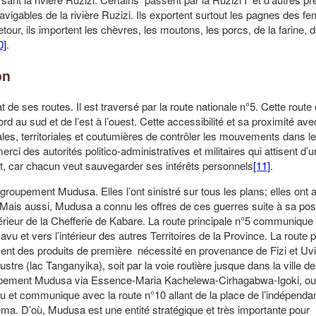
navigables de la rivière Ruzizi. Ils exportent surtout les pagnes des 
r, ils importent les chèvres, les moutons, les porcs, de la farine, d
0]
.
on
es routes. Il est traversé par la route nationale n°5. Cette route e
 au sud et de l’est à l’ouest. Cette accessibilité et sa proximité avec
les, territoriales et coutumières de contrôler les mouvements dans le
erci des autorités politico-administratives et militaires qui attisent d
nt, car chacun veut sauvegarder ses intérêts personnels
[11]
.
ement Mudusa. Elles l’ont sinistré sur tous les plans; elles ont am
Mais aussi, Mudusa a connu les offres de ces guerres suite à sa posi
térieur de la Chefferie de Kabare. La route principale n°5 communique
u et vers l’intérieur des autres Territoires de la Province. La route p
nt des produits de première nécessité en provenance de Fizi et Uvir
ustre (lac Tanganyika), soit par la voie routière jusque dans la ville 
oupement Mudusa via Essence-Maria Kachelewa-Cirhagabwa-Igoki, ouv
u et communique avec la route n°10 allant de la place de l’indépenda
ma. D’où, Mudusa est une entité stratégique et très importante pour