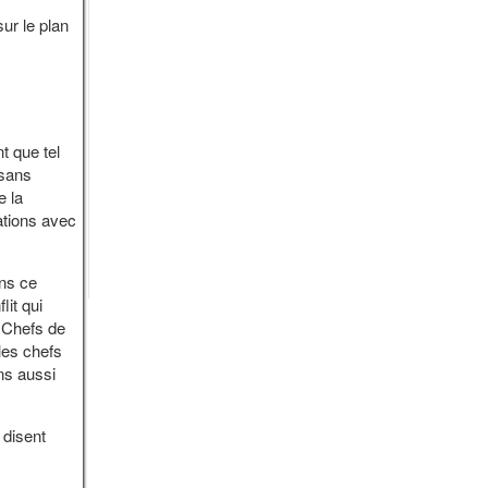
ur le plan
t que tel
 sans
e la
ations avec
ns ce
lit qui
 Chefs de
les chefs
ns aussi
 disent