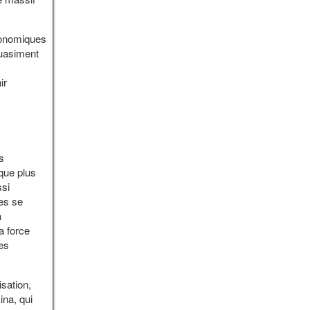
conomiques
quasiment
ir
s
que plus
ssi
es se
a
a force
des
sation,
ina, qui