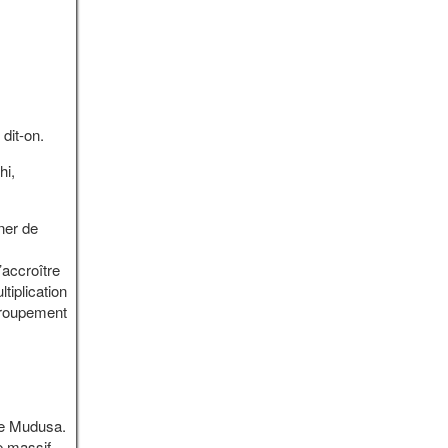
dit-on.
hi,
ner de
’accroître
tiplication
 groupement
de Mudusa.
e massif