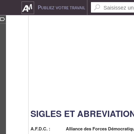
8351160
Publiez votre travail
SIGLES ET ABREVIATIO
A.F.D.C. : Alliance des Forces Démocratiq