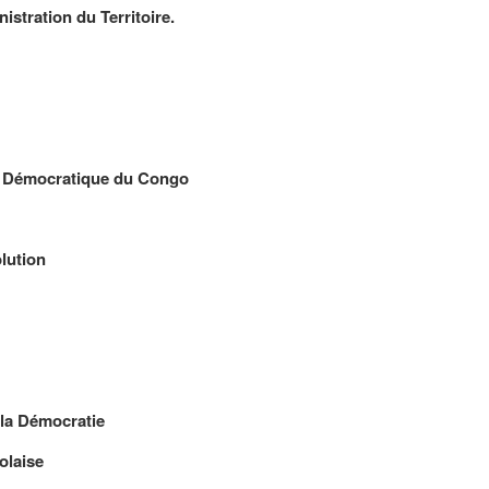
ation du Territoire.
Démocratique du Congo
ution
 Démocratie
laise