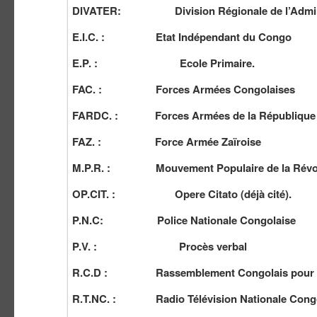
DIVATER: Division Régionale de l’Administr
E.I.C. : Etat Indépendant du Congo
E.P. : Ecole Primaire.
FAC. : Forces Armées Congolaises
FARDC. : Forces Armées de la République 
FAZ. : Force Armée Zaïroise
M.P.R. : Mouvement Populaire de la Révol
OP.CIT. : Opere Citato (déjà cité).
P.N.C: Police Nationale Congolaise
P.V. : Procès verbal
R.C.D : Rassemblement Congolais pour la
R.T.NC. : Radio Télévision Nationale Congo