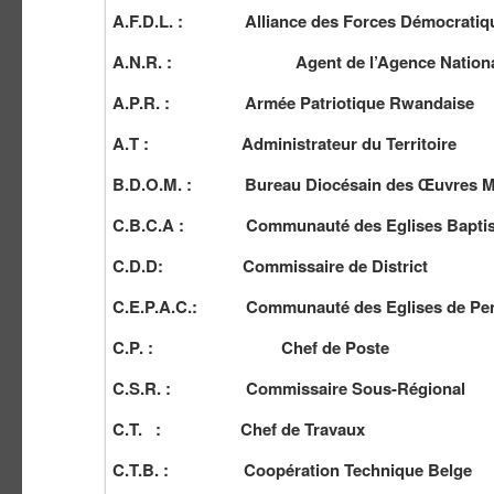
A.F.D.L. : Alliance des Forces Démocratique
A.N.R.
:
Agent de l’Agence Natio
A.P.R. : Armée Patriotique Rwandaise
A.T : Administrateur du Territoire
B.D.O.M. : Bureau Diocésain des Œuvres Mé
C.B.C.A : Communauté des Eglises Baptistes
C.D.D: Commissaire de District
C.E.P.A.C.: Communauté des Eglises de Pente
C.P. : Chef de Poste
C.S.R. : Commissaire Sous-Régional
C.T. : Chef de Travaux
C.T.B. : Coopération Technique Belge