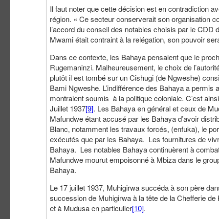
Il faut noter que cette décision est en contradiction 
région. « Ce secteur conserverait son organisation co
l’accord du conseil des notables choisis par le CDD
Mwami était contraint à la relégation, son pouvoir se
Dans ce contexte, les Bahaya pensaient que le pro
Rugemaninzi. Malheureusement, le choix de l’autori
plutôt il est tombé sur un Cishugi (de Ngweshe) con
Bami Ngweshe. L’indifférence des Bahaya a permis a
montraient soumis à la politique coloniale. C’est ainsi
Juillet 1937
[9]
. Les Bahaya en général et ceux de Mudu
Mafundwe étant accusé par les Bahaya d’avoir distrib
Blanc, notamment les travaux forcés, (enfuka), le por
exécutés que par les Bahaya. Les fournitures de vivr
Bahaya. Les notables Bahaya continuèrent à combatt
Mafundwe mourut empoisonné à Mbiza dans le groupe
Bahaya.
Le 17 juillet 1937, Muhigirwa succéda à son père dans l
succession de Muhigirwa à la tête de la Chefferie de 
et à Mudusa en particulier
[10]
.