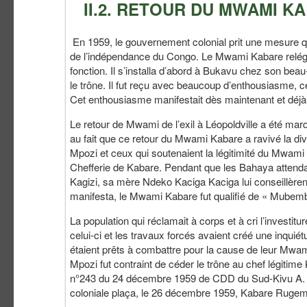
II.2. RETOUR DU MWAMI K
En 1959, le gouvernement colonial prit une mesure qui
de l’indépendance du Congo. Le Mwami Kabare relégué
fonction. Il s’installa d’abord à Bukavu chez son beau
le trône. Il fut reçu avec beaucoup d’enthousiasme, c
Cet enthousiasme manifestait dès maintenant et déjà, 
Le retour de Mwami de l’exil à Léopoldville a été marqu
au fait que ce retour du Mwami Kabare a ravivé la di
Mpozi et ceux qui soutenaient la légitimité du Mwami
Chefferie de Kabare. Pendant que les Bahaya attenda
Kagizi, sa mère Ndeko Kaciga Kaciga lui conseillèrent
manifesta, le Mwami Kabare fut qualifié de « Mubembe
La population qui réclamait à corps et à cri l’investi
celui-ci et les travaux forcés avaient créé une inqui
étaient prêts à combattre pour la cause de leur Mwami 
Mpozi fut contraint de céder le trône au chef légitim
n°243 du 24 décembre 1959 de CDD du Sud-Kivu A. Jar
coloniale plaça, le 26 décembre 1959, Kabare Rugeman