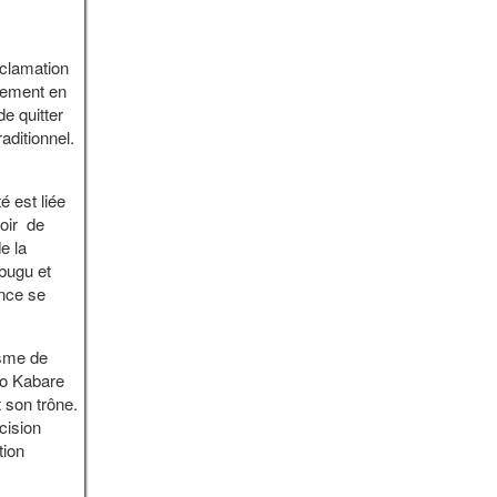
oclamation
tement en
e quitter
aditionnel.
é est liée
voir de
e la
bugu et
ance se
isme de
ro Kabare
t son trône.
cision
tion