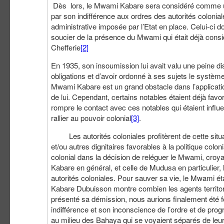
Dès lors, le Mwami Kabare sera considéré comme un r
par son indifférence aux ordres des autorités coloniale
administrative imposée par l’Etat en place. Celui-ci 
soucier de la présence du Mwami qui était déjà cons
Chefferie
[2]
En 1935, son insoumission lui avait valu une peine di
obligations et d’avoir ordonné à ses sujets le système
Mwami Kabare est un grand obstacle dans l’application
de lui. Cependant, certains notables étaient déjà favo
rompre le contact avec ces notables qui étaient influe
rallier au pouvoir colonial
[3]
.
Les autorités coloniales profitèrent de cette situa
et/ou autres dignitaires favorables à la politique col
colonial dans la décision de reléguer le Mwami, croyan
Kabare en général, et celle de Mudusa en particulier
autorités coloniales. Pour sauver sa vie, le Mwami étai
Kabare Dubuisson montre combien les agents territori
présenté sa démission, nous aurions finalement été fo
indifférence et son inconscience de l’ordre et de prog
au milieu des Bahaya qui se voyaient séparés de leur 