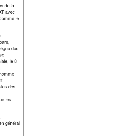
es de la
’AT avec
 comme le
e
abare,
 règne des
 se
ale, le 8
;
 l’homme
nt
ules des
,
ir les
a
en général