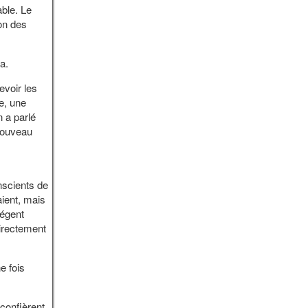
able. Le
ion des
a.
evoir les
e, une
 a parlé
 nouveau
nscients de
aient, mais
régent
directement
e fois
 confièrent