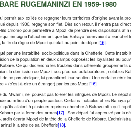
ABARE RUGEMANINZI EN 1959-1980
 permit aux exilés de regagner leurs territoires d’origine avant la pr
 depuis 1936, regagne son fief. Dès son retour, il n’entra pas direc
-fils Ciromo pour permettre à Mpozi de prendre ses dispositions afin d
e qui témoigne l’attachement que les Bahaya réservaient à leur chef tr
la fin du règne de Mpozi qui était au point de départ
[15]
.
é par une instabilité socio-politique dans la Chefferie. Cette instabilit
vision de la population en deux camps opposés: les loyalistes au pou
 Kabare. Ce qui déclencha les troubles dans différents groupements d
ient la démission de Mpozi, ses proches collaborateurs, notables Ka
 de ne pas abdiquer, lui garantirent leur soutien. Une certaine résist
 » (c’est-à-dire un étranger) par les pro Mpozi
[16]
.
ture du Mwami, ne pouvait pas tolérer les intrigues de Mpozi. Le népot
étude au milieu d’un peuple pasteur. Certains notables et les Bahaya p
qu’ils allaient à plusieurs reprises chercher à Bukavu afin qu’il reprî
e Kabare par la force des armes
[17]
. Son départ fut approuvé par la dé
din écarta Mpozi de la tête de la Chefferie de Kabare. L’administra
inzi à la tête de sa Chefferie
[18]
.