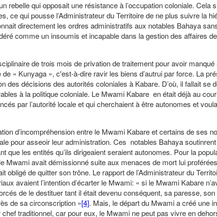
ebelle qui opposait une résistance à l’occupation coloniale. Cela s
s, ce qui pousse l’Administrateur du Territoire de ne plus suivre la hi
donnait directement les ordres administratifs aux notables Bahaya san
idéré comme un insoumis et incapable dans la gestion des affaires de
sciplinaire de trois mois de privation de traitement pour avoir manqué
 de « Kunyaga », c'est-à-dire ravir les biens d’autrui par force. La p
 des décisions des autorités coloniales à Kabare. D’où, il fallait se 
rables à la politique coloniale. Le Mwami Kabare en était déjà au cour
ncés par l’autorité locale et qui cherchaient à être autonomes et voula
tion d’incompréhension entre le Mwami Kabare et certains de ses no
oniale pour asseoir leur administration. Ces notables Bahaya soutinrent
t que les entités qu’ils dirigeaient seraient autonomes. Pour la popul
, le Mwami avait démissionné suite aux menaces de mort lui proférées
t obligé de quitter son trône. Le rapport de l’Administrateur du Territo
aux avaient l’intention d’écarter le Mwami: « si le Mwami Kabare n’a
rcés de le destituer tant il était devenu conséquent, sa paresse, son
rès de sa circonscription »
[4]
. Mais, le départ du Mwami a créé une i
chef traditionnel, car pour eux, le Mwami ne peut pas vivre en dehor