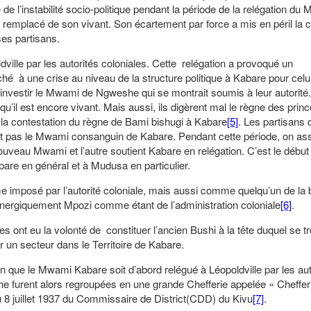
e l’instabilité socio-politique pendant la période de la relégation du
e remplacé de son vivant. Son écartement par force a mis en péril la 
ses partisans.
e par les autorités coloniales. Cette relégation a provoqué un
é à une crise au niveau de la structure politique à Kabare pour celui
ait investir le Mwami de Ngweshe qui se montrait soumis à leur autorité
’il est encore vivant. Mais aussi, ils digèrent mal le règne des princ
la contestation du règne de Bami bishugi à Kabare
[5]
. Les partisans
ait pas le Mwami consanguin de Kabare. Pendant cette période, on ass
ouveau Mwami et l’autre soutient Kabare en relégation. C’est le début
bare en général et à Mudusa en particulier.
mposé par l’autorité coloniale, mais aussi comme quelqu’un de la
nergiquement Mpozi comme étant de l’administration coloniale
[6]
.
 ont eu la volonté de constituer l’ancien Bushi à la tête duquel se tr
er un secteur dans le Territoire de Kabare.
n que le Mwami Kabare soit d’abord relégué à Léopoldville par les aut
he furent alors regroupées en une grande Chefferie appelée « Cheffe
u 8 juillet 1937 du Commissaire de District(CDD) du Kivu
[7]
.