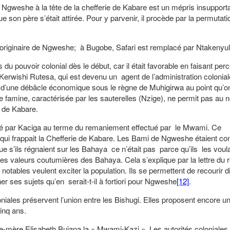
e Ngweshe à la tête de la chefferie de Kabare est un mépris insupport
 son père s’était attirée. Pour y parvenir, il procède par la permutat
iginaire de Ngweshe; à Bugobe, Safari est remplacé par Ntakenyul
 du pouvoir colonial dès le début, car il était favorable en faisant perc
Kerwishi Rutesa, qui est devenu un agent de l’administration colonial
ie d’une débâcle économique sous le règne de Muhigirwa au point qu’on
te famine, caractérisée par les sauterelles (Nzige), ne permit pas au
e de Kabare.
par Kaciga au terme du remaniement effectué par le Mwami. Ce
e qui frappait la Chefferie de Kabare. Les Bami de Ngweshe étaient co
n que s’ils régnaient sur les Bahaya ce n’était pas parce qu’ils les voul
s des valeurs coutumières des Bahaya. Cela s’explique par la lettre du 
notables veulent exciter la population. Ils se permettent de recourir 
r ses sujets qu’en serait-t-il à fortiori pour Ngweshe
[12]
.
oniales préservent l’union entre les Bishugi. Elles proposent encore un
inq ans.
eine-mère Elisabeth Bujana la « Mwami-Kazi ». Les autorités coloniales