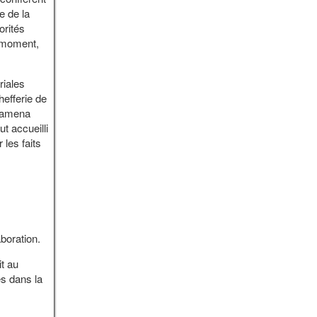
e de la
orités
e moment,
riales
efferie de
 ramena
ut accueilli
les faits
boration.
t au
es dans la