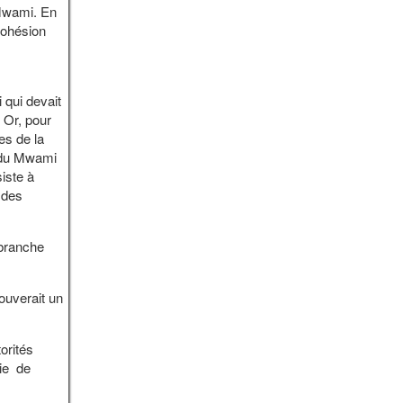
 Mwami. En
cohésion
 qui devait
. Or, pour
es de la
 du Mwami
iste à
 des
 branche
ouverait un
orités
rie de