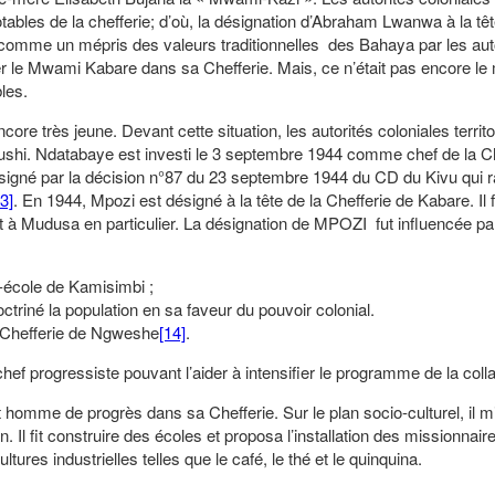
tables de la chefferie; d’où, la désignation d’Abraham Lwanwa à la têt
s comme un mépris des valeurs traditionnelles des Bahaya par les aut
ler le Mwami Kabare dans sa Chefferie. Mais, ce n’était pas encore l
les.
encore très jeune. Devant cette situation, les autorités coloniales territo
Bushi. Ndatabaye est investi le 3 septembre 1944 comme chef de la Ch
gné par la décision n°87 du 23 septembre 1944 du CD du Kivu qui
3]
. En 1944, Mpozi est désigné à la tête de la Chefferie de Kabare. Il f
t à Mudusa en particulier. La désignation de MPOZI fut influencée par 
le-école de Kamisimbi ;
octriné la population en sa faveur du pouvoir colonial.
a Chefferie de Ngweshe
[14]
.
hef progressiste pouvant l’aider à intensifier le programme de la colla
omme de progrès dans sa Chefferie. Sur le plan socio-culturel, il mi
on. Il fit construire des écoles et proposa l’installation des missionnair
ltures industrielles telles que le café, le thé et le quinquina.