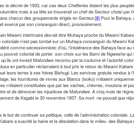
avec le décret de 1933, car ces deux Chefferies étaient les plus peuplé
utumière mais à sa tête se trouverait un chef de Secteur choisi par l
 dans chacun des groupements érigés en Secteur.
[8]
Pour le Bahaya,
rait exercé par son consanguin direct, provisoirement.
chain Mwami intérimaire devrait être Muhaya proche du Mwami Kabar
té coloniale n’est pas tombé sur un Muhaya consanguin du Mwami K
sidéré comme sécessionniste; d’où, l’intolérance des Bahaya face au
u pouvoir colonial de porter son choix sur les Bami de Ngweshe qui
 qu’ils ont investi Mafundwe reconnu par la coutume et l’autorité coloni
sa en particulier réclamaient à tout prix le retour du Mwami Kabare 
ué leurs terres à ses frères Bishugi. Les services gratuits rendus à
tage, les fournitures de vivres aux Blancs (isoko) n’étaient uniqueme
es n’étaient constituées que par les vaches, chèvres, moutons et po
re et de dénoncer les injustices de Mafundwe. A cinq mois de règne
ment de Kagabi le 30 novembre 1937. Sa mort ne pouvait que réjou
e but de continuer sa politique, celle de l’administration coloniale. L
Kabare a suscité la haine et la désolation dans le milieu des Bahaya 