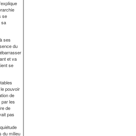
’explique
érarchie
s se
 sa
 à ses
résence du
débarrasser
ant et va
ient se
tables
 le pouvoir
ation de
 par les
ire de
vait pas
nquiétude
s du milieu