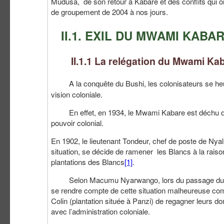
Mudusa, de son retour à Kabare et des conflits qui o
de groupement de 2004 à nos jours.
II.1. EXIL DU MWAMI KABA
II.1.1 La relégation du Mwami Ka
A la conquête du Bushi, les colonisateurs se h
vision coloniale.
En effet, en 1934, le Mwami Kabare est déchu de se
pouvoir colonial.
En 1902, le lieutenant Tondeur, chef de poste de Nya
situation, se décide de ramener les Blancs à la raiso
plantations des Blancs
[1]
.
Selon Macumu Nyarwango, lors du passage du Mwa
se rendre compte de cette situation malheureuse comm
Colin (plantation située à Panzi) de regagner leurs d
avec l’administration coloniale.