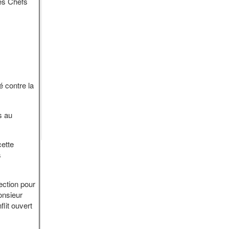
des Chefs
 contre la
s au
cette
s
ction pour
onsieur
lit ouvert