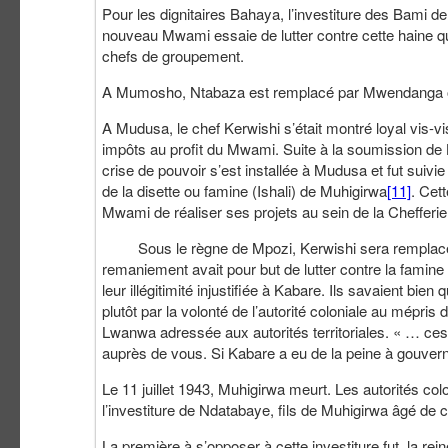
Pour les dignitaires Bahaya, l’investiture des Bami d
nouveau Mwami essaie de lutter contre cette haine que
chefs de groupement.
A Mumosho, Ntabaza est remplacé par Mwendanga or
A Mudusa, le chef Kerwishi s’était montré loyal vis-vis
impôts au profit du Mwami. Suite à la soumission de 
crise de pouvoir s’est installée à Mudusa et fut suiv
de la disette ou famine (Ishali) de Muhigirwa
[11]
. Cet
Mwami de réaliser ses projets au sein de la Chefferi
Sous le règne de Mpozi, Kerwishi sera remplacé 
remaniement avait pour but de lutter contre la famin
leur illégitimité injustifiée à Kabare. Ils savaient bie
plutôt par la volonté de l’autorité coloniale au mépri
Lwanwa adressée aux autorités territoriales. « … ces 
auprès de vous. Si Kabare a eu de la peine à gouverne
Le 11 juillet 1943, Muhigirwa meurt. Les autorités col
l’investiture de Ndatabaye, fils de Muhigirwa âgé de c
La première à s’opposer à cette investiture fut, la r