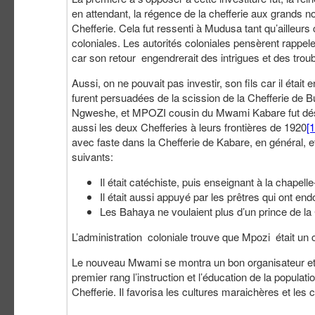
en attendant, la régence de la chefferie aux grands no
Chefferie. Cela fut ressenti à Mudusa tant qu’ailleur
coloniales. Les autorités coloniales pensèrent rappe
car son retour engendrerait des intrigues et des troub
Aussi, on ne pouvait pas investir, son fils car il était 
furent persuadées de la scission de la Chefferie de 
Ngweshe, et MPOZI cousin du Mwami Kabare fut dési
aussi les deux Chefferies à leurs frontières de 1920
[1
avec faste dans la Chefferie de Kabare, en général, e
suivants:
Il était catéchiste, puis enseignant à la chapel
Il était aussi appuyé par les prêtres qui ont end
Les Bahaya ne voulaient plus d’un prince de l
L’administration coloniale trouve que Mpozi était un c
Le nouveau Mwami se montra un bon organisateur et h
premier rang l’instruction et l’éducation de la populati
Chefferie. Il favorisa les cultures maraichères et les cu