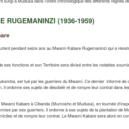
nt surgi à Mudusa dans l’ordre chronologique des différents règnes 
RE RUGEMANINZI (1936-1959)
bare
eurtent pendant seize ans au Mwami Kabare Rugemaninzi qui a résisté
s fonctions et son Territoire sera divisé entre les notables soumi
lukemba, est tué par les guerriers du Mwami. Ce dernier informé de 
n, il ordonne ses sujets de désobéir et de rompre leur contrat dans le
mi Kabare à Cibanda (Mumosho et Mudusa), en tournée d’inspe
ise par ses guerriers, il ordonne à ses sujets de la plantation de M
omiciles et de rompre leur contrat. Le Mwami Kabare sera alors en conf