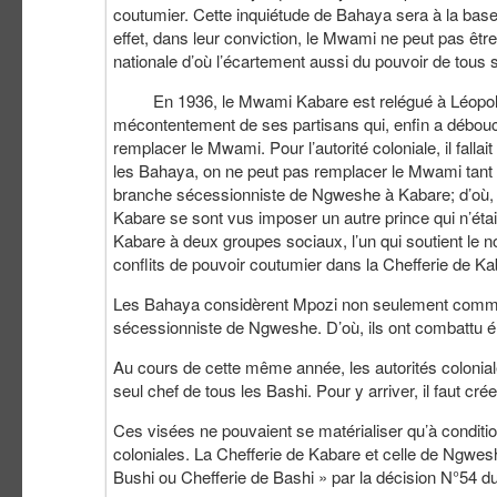
coutumier. Cette inquiétude de Bahaya sera à la base d
effet, dans leur conviction, le Mwami ne peut pas êtr
nationale d’où l’écartement aussi du pouvoir de tous 
En 1936, le Mwami Kabare est relégué à Léopoldvill
mécontentement de ses partisans qui, enfin a débouch
remplacer le Mwami. Pour l’autorité coloniale, il fall
les Bahaya, on ne peut pas remplacer le Mwami tant qu
branche sécessionniste de Ngweshe à Kabare; d’où, 
Kabare se sont vus imposer un autre prince qui n’ét
Kabare à deux groupes sociaux, l’un qui soutient le n
conflits de pouvoir coutumier dans la Chefferie de Ka
Les Bahaya considèrent Mpozi non seulement comme i
sécessionniste de Ngweshe. D’où, ils ont combattu é
Au cours de cette même année, les autorités coloniales
seul chef de tous les Bashi. Pour y arriver, il faut cré
Ces visées ne pouvaient se matérialiser qu’à conditio
coloniales. La Chefferie de Kabare et celle de Ngwes
Bushi ou Chefferie de Bashi » par la décision N°54 d