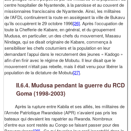
centre hospitalier de Nyantende, à la paroisse et au couvent de
missionnaires franciscains de Nyantende. Ainsi, les militaires
de l’AFDL continuèrent la route en assiégeant la ville de Bukavu
qu’ils occupèrent le 29 octobre 1996
[26]
. Après l’occupation de
toute la Chefferie de Kabare, en général, et du groupement
Mudusa, en particulier, un des chefs du mouvement, Masasu
Nindaga, qui se disait originaire de Kabare, commença à
sensibiliser les chefs coutumiers et la population en leur
demandant l’appui dans le recrutement des jeunes « Kadogo »
afin d’en finir avec le régime de Mobutu. Il leur disait que le
mouvement n’était pas rebelle, mais il était venu pour libérer la
population de la dictature de Mobutu
[27]
.
II.6.4. Mudusa pendant la guerre du RCD
Goma (1998-2003)
Après la rupture entre Kabila et ses alliés, les militaires de
l’Armée Patriotique Rwandaise (APR) n’avaient pas pris les
bateaux qui devaient les rapatrier au Rwanda. Nombreux
d’entre eux sont restés au Congo se faisant passer pour des
Banyamulenge
[28]
. Ce qui favorisa leur repli incontrôlé dans le