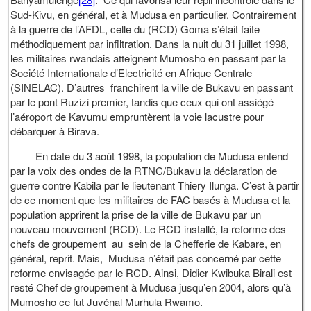
Sud-Kivu, en général, et à Mudusa en particulier. Contrairement
à la guerre de l’AFDL, celle du (RCD) Goma s’était faite
méthodiquement par infiltration. Dans la nuit du 31 juillet 1998,
les militaires rwandais atteignent Mumosho en passant par la
Société Internationale d’Electricité en Afrique Centrale
(SINELAC). D’autres franchirent la ville de Bukavu en passant
par le pont Ruzizi premier, tandis que ceux qui ont assiégé
l’aéroport de Kavumu empruntèrent la voie lacustre pour
débarquer à Birava.
En date du 3 août 1998, la population de Mudusa entend
par la voix des ondes de la RTNC/Bukavu la déclaration de
guerre contre Kabila par le lieutenant Thiery Ilunga. C’est à partir
de ce moment que les militaires de FAC basés à Mudusa et la
population apprirent la prise de la ville de Bukavu par un
nouveau mouvement (RCD). Le RCD installé, la reforme des
chefs de groupement au sein de la Chefferie de Kabare, en
général, reprit. Mais, Mudusa n’était pas concerné par cette
reforme envisagée par le RCD. Ainsi, Didier Kwibuka Birali est
resté Chef de groupement à Mudusa jusqu’en 2004, alors qu’à
Mumosho ce fut Juvénal Murhula Rwamo.