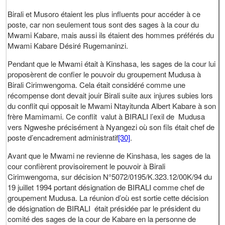
Birali et Musoro étaient les plus influents pour accéder à ce
poste, car non seulement tous sont des sages à la cour du
Mwami Kabare, mais aussi ils étaient des hommes préférés du
Mwami Kabare Désiré Rugemaninzi.
Pendant que le Mwami était à Kinshasa, les sages de la cour lui
proposèrent de confier le pouvoir du groupement Mudusa à
Birali Cirimwengoma. Cela était considéré comme une
récompense dont devait jouir Birali suite aux injures subies lors
du conflit qui opposait le Mwami Ntayitunda Albert Kabare à son
frère Mamimami. Ce conflit valut à BIRALI l’exil de Mudusa
vers Ngweshe précisément à Nyangezi où son fils était chef de
poste d’encadrement administratif
[30]
.
Avant que le Mwami ne revienne de Kinshasa, les sages de la
cour confièrent provisoirement le pouvoir à Birali
Cirimwengoma, sur décision N°5072/0195/K.323.12/00K/94 du
19 juillet 1994 portant désignation de BIRALI comme chef de
groupement Mudusa. La réunion d’où est sortie cette décision
de désignation de BIRALI était présidée par le président du
comité des sages de la cour de Kabare en la personne de