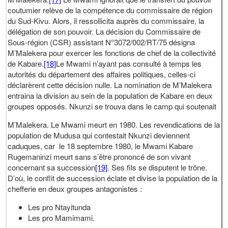
coutumier relève de la compétence du commissaire de région
du Sud-Kivu. Alors, il ressollicita auprès du commissaire, la
délégation de son pouvoir. La décision du Commissaire de
Sous-région (CSR) assistant N°3072/002/RT/75 désigna
M’Malekera pour exercer les fonctions de chef de la collectivité
de Kabare.
[18]
Le Mwami n’ayant pas consulté à temps les
autorités du département des affaires politiques, celles-ci
déclarèrent cette décision nulle. La nomination de M’Malekera
entraina la division au sein de la population de Kabare en deux
groupes opposés. Nkunzi se trouva dans le camp qui soutenait
M’Malekera. Le Mwami meurt en 1980. Les revendications de la
population de Mudusa qui contestait Nkunzi deviennent
caduques, car le 18 septembre 1980, le Mwami Kabare
Rugemaninzi meurt sans s’être prononcé de son vivant
concernant sa succession
[19]
. Ses fils se disputent le trône.
D’où, le conflit de succession éclate et divise la population de la
chefferie en deux groupes antagonistes :
Les pro Ntayitunda
Les pro Mamimami.