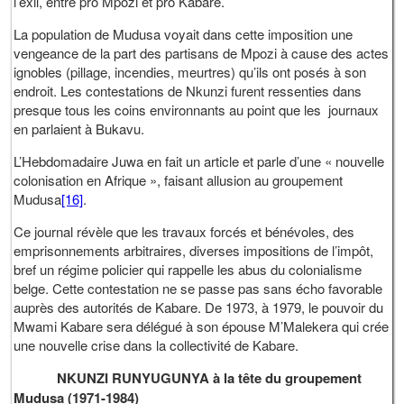
l’exil, entre pro Mpozi et pro Kabare.
La population de Mudusa voyait dans cette imposition une
vengeance de la part des partisans de Mpozi à cause des actes
ignobles (pillage, incendies, meurtres) qu’ils ont posés à son
endroit. Les contestations de Nkunzi furent ressenties dans
presque tous les coins environnants au point que les journaux
en parlaient à Bukavu.
L’Hebdomadaire Juwa en fait un article et parle d’une « nouvelle
colonisation en Afrique », faisant allusion au groupement
Mudusa
[16]
.
Ce journal révèle que les travaux forcés et bénévoles, des
emprisonnements arbitraires, diverses impositions de l’impôt,
bref un régime policier qui rappelle les abus du colonialisme
belge. Cette contestation ne se passe pas sans écho favorable
auprès des autorités de Kabare. De 1973, à 1979, le pouvoir du
Mwami Kabare sera délégué à son épouse M’Malekera qui crée
une nouvelle crise dans la collectivité de Kabare.
NKUNZI RUNYUGUNYA à la tête du groupement
Mudusa (1971-1984)