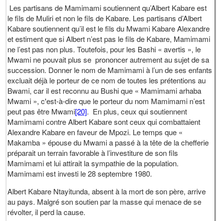
Les partisans de Mamimami soutiennent qu’Albert Kabare est
le fils de Muliri et non le fils de Kabare. Les partisans d’Albert
Kabare soutiennent qu’il est le fils du Mwami Kabare Alexandre
et estiment que si Albert n’est pas le fils de Kabare, Mamimami
ne l’est pas non plus. Toutefois, pour les Bashi « avertis », le
Mwami ne pouvait plus se prononcer autrement au sujet de sa
succession. Donner le nom de Mamimami à l’un de ses enfants
excluait déjà le porteur de ce nom de toutes les prétentions au
Bwami, car il est reconnu au Bushi que « Mamimami arhaba
Mwami », c'est-à-dire que le porteur du nom Mamimami n’est
peut pas être Mwami
[20]
. En plus, ceux qui soutiennent
Mamimami contre Albert Kabare sont ceux qui combattaient
Alexandre Kabare en faveur de Mpozi. Le temps que «
Makamba » épouse du Mwami a passé à la tête de la chefferie
préparait un terrain favorable à l’investiture de son fils
Mamimami et lui attirait la sympathie de la population.
Mamimami est investi le 28 septembre 1980.
Albert Kabare Ntayitunda, absent à la mort de son père, arrive
au pays. Malgré son soutien par la masse qui menace de se
révolter, il perd la cause.