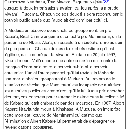
Gurhorhwa Nsarhaza, Toto Mweze, Baguma Kajoka
[23]
.
Jusque là deux intronisations avaient eu lieu après la mort de
Mwami Rugema. Chacun de ses deux fils sera reconnu par le
pouvoir public après que l’autre ait été demi par celui-ci.
A Mudusa on observe deux chefs de groupement: un pro
Kabare, Birali Cirimwengoma et un autre pro Mamimami, en la
personne de Nkuzi. Alors, on assiste à un bicéphalisme au sein
du groupement. Chacun de ces deux chefs estime qu’il est
légitime, car nommé par le Mwami. En date du 20 juin 1993,
Nkunzi meurt. Voilà encore une autre occasion qui montre le
manque d’harmonie entre le pouvoir public et le pouvoir
coutumier. L’un et l’autre pensent qu’il lui revient la tâche de
nommer le chef du groupement à Mudusa. Au travers cette
situation de révolte, que Mamimami est incapable de maîtriser,
les autorités publiques comprirent qu’il fallait à tout prix chercher
des moyens concrets pour ramener le calme dans la collectivité
de Kabare qui était embrasée par des meurtres. En 1987, Albert
Kabare Ntayitunda meurt à Kinshasa. A Mudusa, on interprète
cette mort est l’œuvre de Mamimami qui estime que
l’élimination d’Albert Kabare lui permettrait de s’épargner de
revendications populaires.