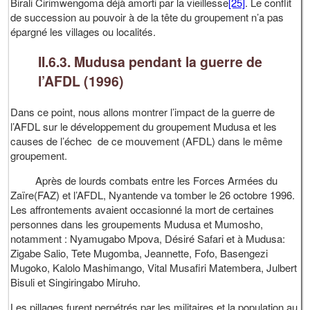
Birali Cirimwengoma déjà amorti par la vieillesse
[25]
. Le conflit
de succession au pouvoir à de la tête du groupement n’a pas
épargné les villages ou localités.
II.6.3. Mudusa pendant la guerre de
l’AFDL (1996)
Dans ce point, nous allons montrer l’impact de la guerre de
l’AFDL sur le développement du groupement Mudusa et les
causes de l’échec de ce mouvement (AFDL) dans le même
groupement.
Après de lourds combats entre les Forces Armées du
Zaïre(FAZ) et l’AFDL, Nyantende va tomber le 26 octobre 1996.
Les affrontements avaient occasionné la mort de certaines
personnes dans les groupements Mudusa et Mumosho,
notamment : Nyamugabo Mpova, Désiré Safari et à Mudusa:
Zigabe Salio, Tete Mugomba, Jeannette, Fofo, Basengezi
Mugoko, Kalolo Mashimango, Vital Musafiri Matembera, Julbert
Bisuli et Singiringabo Miruho.
Les pillages furent perpétrés par les militaires et la population au