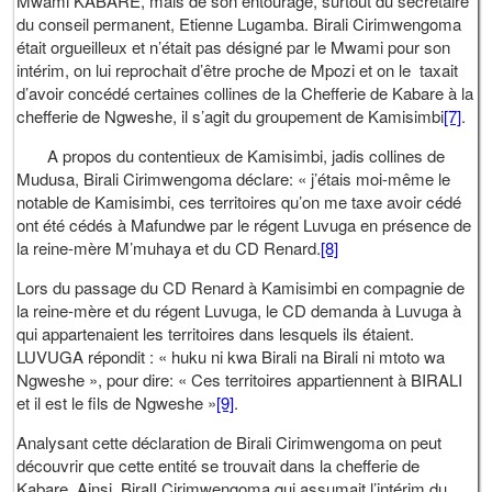
Mwami KABARE, mais de son entourage, surtout du secrétaire
du conseil permanent, Etienne Lugamba. Birali Cirimwengoma
était orgueilleux et n’était pas désigné par le Mwami pour son
intérim, on lui reprochait d’être proche de Mpozi et on le taxait
d’avoir concédé certaines collines de la Chefferie de Kabare à la
chefferie de Ngweshe, il s’agit du groupement de Kamisimbi
[7]
.
A propos du contentieux de Kamisimbi, jadis collines de
Mudusa, Birali Cirimwengoma déclare: « j’étais moi-même le
notable de Kamisimbi, ces territoires qu’on me taxe avoir cédé
ont été cédés à Mafundwe par le régent Luvuga en présence de
la reine-mère M’muhaya et du CD Renard.
[8]
Lors du passage du CD Renard à Kamisimbi en compagnie de
la reine-mère et du régent Luvuga, le CD demanda à Luvuga à
qui appartenaient les territoires dans lesquels ils étaient.
LUVUGA répondit : « huku ni kwa Birali na Birali ni mtoto wa
Ngweshe », pour dire: « Ces territoires appartiennent à BIRALI
et il est le fils de Ngweshe »
[9]
.
Analysant cette déclaration de Birali Cirimwengoma on peut
découvrir que cette entité se trouvait dans la chefferie de
Kabare. Ainsi, BiralI Cirimwengoma qui assumait l’intérim du