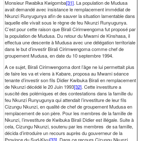
Monsieur Rwabika Kwigomba
[31]
. La population de Mudusa
avait demandé avec insistance le remplacement immédiat de
Nkunzi Runyugunya afin de sauver la situation lamentable dans
laquelle elle vivait sous le règne de feu Nkunzi Runyugunya.
C’est pour cette raison que Birali Cirimwengoma fut proposé par
la population de Mudusa. Du retour du Mwami de Kinshasa, il
effectua une descente à Mudusa avec une délégation territoriale
dans le but d’investir Birali Cirimwengoma comme chef de
groupement Mudusa, en date du 10 septembre 1994.
A ce sujet, Birali Cirimwengoma dont l’âge ne lui permettait plus
de faire les va et viens à Kabare, proposa au Mwami séance
tenante d’investir son fils Didier Kwibuka Birali en remplacement
de Nkunzi décédé le 20 Juin 1993
[32]
. Cette investiture a
suscité des polémiques et des contestations dans la famille du
feu Nkunzi Runyugunya qui attendait l’investiture de leur fils
Cizungu Nkunzi, en qualité de chef de groupement Mudusa en
remplacement de son père. Pour les membres de la famille de
Nkunzi, l’investiture de Kwibuka Birali Didier est illégale. Suite à
cela, Cizungu Nkunzi, soutenu par les membres de sa famille,
décida d’introduire un recours auprès du gouverneur de la
Province du Sud-Kivu
[33]
. Dans ce recours Cizungu Nkunzi