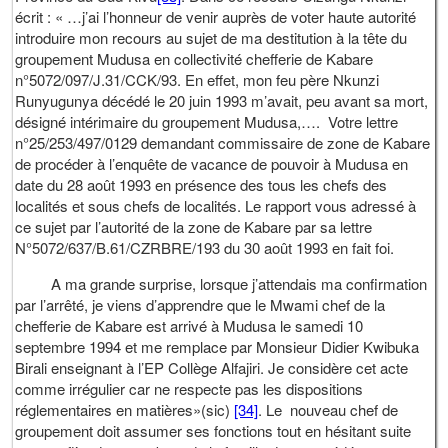
écrit : « …j’ai l’honneur de venir auprès de voter haute autorité
introduire mon recours au sujet de ma destitution à la tête du
groupement Mudusa en collectivité chefferie de Kabare
n°5072/097/J.31/CCK/93. En effet, mon feu père Nkunzi
Runyugunya décédé le 20 juin 1993 m’avait, peu avant sa mort,
désigné intérimaire du groupement Mudusa,…. Votre lettre
n°25/253/497/0129 demandant commissaire de zone de Kabare
de procéder à l’enquête de vacance de pouvoir à Mudusa en
date du 28 août 1993 en présence des tous les chefs des
localités et sous chefs de localités. Le rapport vous adressé à
ce sujet par l’autorité de la zone de Kabare par sa lettre
N°5072/637/B.61/CZRBRE/193 du 30 août 1993 en fait foi.
A ma grande surprise, lorsque j’attendais ma confirmation
par l’arrêté, je viens d’apprendre que le Mwami chef de la
chefferie de Kabare est arrivé à Mudusa le samedi 10
septembre 1994 et me remplace par Monsieur Didier Kwibuka
Birali enseignant à l’EP Collège Alfajiri. Je considère cet acte
comme irrégulier car ne respecte pas les dispositions
réglementaires en matières»(sic)
[34]
. Le nouveau chef de
groupement doit assumer ses fonctions tout en hésitant suite