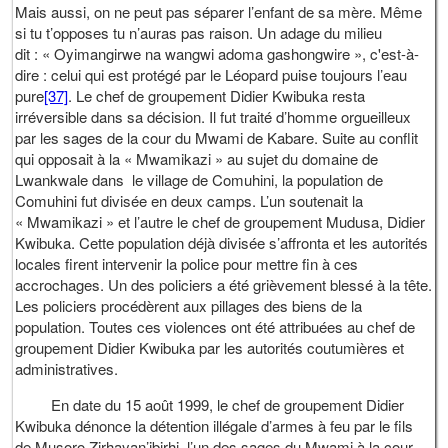
Mais aussi, on ne peut pas séparer l’enfant de sa mère. Même
si tu t’opposes tu n’auras pas raison. Un adage du milieu
dit : « Oyimangirwe na wangwi adoma gashongwire », c'est-à-
dire : celui qui est protégé par le Léopard puise toujours l’eau
pure
[37]
. Le chef de groupement Didier Kwibuka resta
irréversible dans sa décision. Il fut traité d’homme orgueilleux
par les sages de la cour du Mwami de Kabare. Suite au conflit
qui opposait à la « Mwamikazi » au sujet du domaine de
Lwankwale dans le village de Comuhini, la population de
Comuhini fut divisée en deux camps. L’un soutenait la
« Mwamikazi » et l’autre le chef de groupement Mudusa, Didier
Kwibuka. Cette population déjà divisée s’affronta et les autorités
locales firent intervenir la police pour mettre fin à ces
accrochages. Un des policiers a été grièvement blessé à la tête.
Les policiers procédèrent aux pillages des biens de la
population. Toutes ces violences ont été attribuées au chef de
groupement Didier Kwibuka par les autorités coutumières et
administratives.
En date du 15 août 1999, le chef de groupement Didier
Kwibuka dénonce la détention illégale d’armes à feu par le fils
de Musoro Zirhayan’ibirhi, l’un des sages du Mwami à la cour