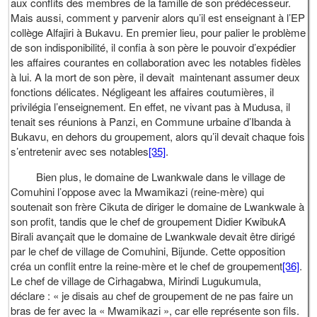
aux conflits des membres de la famille de son prédécesseur.
Mais aussi, comment y parvenir alors qu’il est enseignant à l’EP
collège Alfajiri à Bukavu. En premier lieu, pour palier le problème
de son indisponibilité, il confia à son père le pouvoir d’expédier
les affaires courantes en collaboration avec les notables fidèles
à lui. A la mort de son père, il devait maintenant assumer deux
fonctions délicates. Négligeant les affaires coutumières, il
privilégia l’enseignement. En effet, ne vivant pas à Mudusa, il
tenait ses réunions à Panzi, en Commune urbaine d’Ibanda à
Bukavu, en dehors du groupement, alors qu’il devait chaque fois
s’entretenir avec ses notables
[35]
.
Bien plus, le domaine de Lwankwale dans le village de
Comuhini l’oppose avec la Mwamikazi (reine-mère) qui
soutenait son frère Cikuta de diriger le domaine de Lwankwale à
son profit, tandis que le chef de groupement Didier KwibukA
Birali avançait que le domaine de Lwankwale devait être dirigé
par le chef de village de Comuhini, Bijunde. Cette opposition
créa un conflit entre la reine-mère et le chef de groupement
[36]
.
Le chef de village de Cirhagabwa, Mirindi Lugukumula,
déclare : « je disais au chef de groupement de ne pas faire un
bras de fer avec la « Mwamikazi », car elle représente son fils.