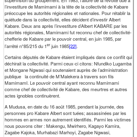
supervision du groupement. En 1983, l’allure de la révolte due à
l’investiture de Mamimami à la tête de la collectivité de Kabare
préoccupe les autorités régionales et nationales. Pour rétablir la
quiétude dans la collectivité, elles décident d’investir Albert
Kabare. Deux ans après l’investiture d’Albert KABARE par les
autorités régionales, Mamimami fut reconnu chef de collectivité-
chefferie de Kabare par le pouvoir central, en juin 1985, par
er
l’arrêté n°85/215 du 1
juin 1985
[22]
.
Certains députés de Kabare étaient impliqués dans ce conflit qui
déchirait la collectivité. Parmi ceux-ci citons: Nfundiko Lugamba
et Mongane Ngwasi qui soutenaient auprès de l’administration
publique la continuité de M’Malekera à travers son fils
MamimamI. Le pouvoir central ayant reconnu Mamimami
comme chef de collectivité de Kabare, des meurtres et autres
actes ignobles continuèrent.
A Mudusa, en date du 16 août 1985, pendant la journée, des
personnes pro Kabare Albert sont tuées; assassinées par les
hommes en armes non autrement identifiés. Parmi les victimes
nous pouvons citer : Makengu, Mwirhero, Kagayo Kamira,
Zagabe Kajoka, Murhabazi Marhoyi, Zagabe Ngwasi,