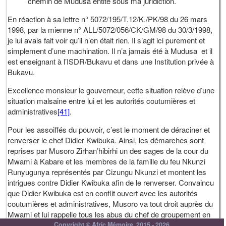
chemin de Mudusa entité sous ma juridiction.
En réaction à sa lettre n° 5072/195/T.12/K./PK/98 du 26 mars
1998, par la mienne n° ALL/5072/056/CK/GM/98 du 30/3/1998,
je lui avais fait voir qu’il n’en était rien. Il s’agit ici purement et
simplement d’une machination. Il n’a jamais été à Mudusa et il
est enseignant à l’ISDR/Bukavu et dans une Institution privée à
Bukavu.
Excellence monsieur le gouverneur, cette situation relève d’une
situation malsaine entre lui et les autorités coutumières et
administratives
[41]
.
Pour les assoiffés du pouvoir, c’est le moment de déraciner et
renverser le chef Didier Kwibuka. Ainsi, les démarches sont
reprises par Musoro Zirhan’hibirhi un des sages de la cour du
Mwami à Kabare et les membres de la famille du feu Nkunzi
Runyugunya représentés par Cizungu Nkunzi et montent les
intrigues contre Didier Kwibuka afin de le renverser. Convaincu
que Didier Kwibuka est en conflit ouvert avec les autorités
coutumières et administratives, Musoro va tout droit auprès du
Mwami et lui rappelle tous les abus du chef de groupement en
commençant par la lettre que Didier Kwibuka a écrite contre la
Copyright © Afric Mémoire, 2015 - 2026