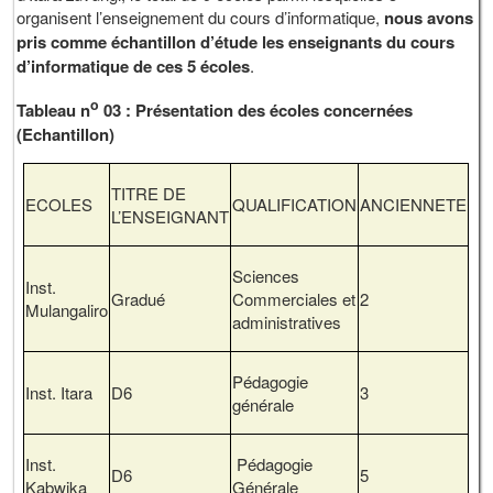
organisent l’enseignement du cours d’informatique,
nous avons
pris comme échantillon d’étude les enseignants du cours
d’informatique de ces 5 écoles
.
o
Tableau n
03 : Présentation des écoles concernées
(Echantillon)
TITRE DE
ECOLES
QUALIFICATION
ANCIENNETE
L’ENSEIGNANT
Sciences
Inst.
Gradué
Commerciales et
2
Mulangaliro
administratives
Pédagogie
Inst. Itara
D6
3
générale
Inst.
Pédagogie
D6
5
Kabwika
Générale