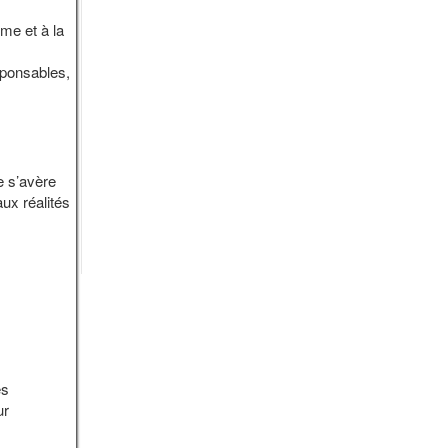
me et à la
sponsables,
e s’avère
ux réalités
es
ur