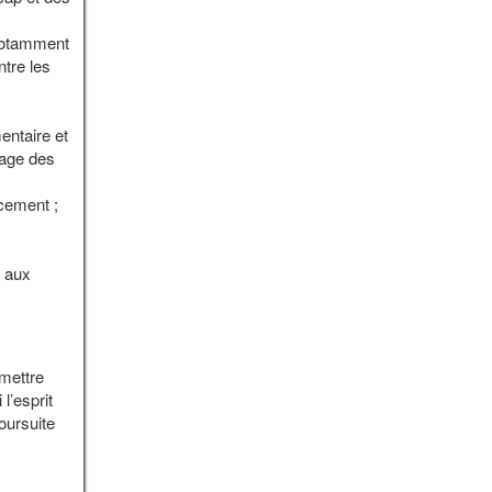
 notamment
ntre les
entaire et
sage des
ncement ;
s aux
rmettre
l’esprit
poursuite