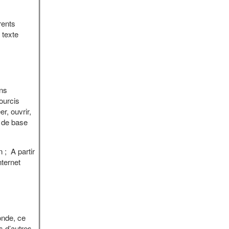
rents
 texte
ons
ourcis
r, ouvrir,
l de base
 ; A partir
nternet
onde, ce
s d’autres