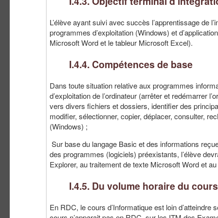
I.4.3. Objectif terminal d’intégra
L’élève ayant suivi avec succès l’apprentissage de l’
programmes d’exploitation (Windows) et d’application 
Microsoft Word et le tableur Microsoft Excel).
I.4.4. Compétences de base
Dans toute situation relative aux programmes informat
d’exploitation de l’ordinateur (arrêter et redémarrer 
vers divers fichiers et dossiers, identifier des princ
modifier, sélectionner, copier, déplacer, consulter, re
(Windows) ;
Sur base du langage Basic et des informations reçues
des programmes (logiciels) préexistants, l’élève devr
Explorer, au traitement de texte Microsoft Word et au
I.4.5. Du volume horaire du cour
En RDC, le cours d’Informatique est loin d’atteindr
cours n’apparait pas en RDC sur les ITM des Examens