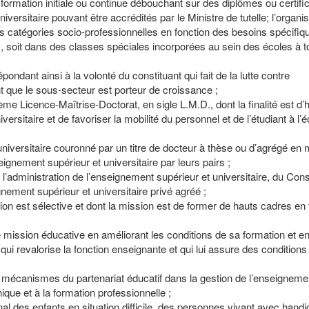
ormation initiale ou continue débouchant sur des diplômes ou certifi
ersitaire pouvant être accrédités par le Ministre de tutelle; l’organi
es catégories socio-professionnelles en fonction des besoins spécifiq
, soit dans des classes spéciales incorporées au sein des écoles à t
ondant ainsi à la volonté du constituant qui fait de la lutte contre
t que le sous-secteur est porteur de croissance ;
tème Licence-Maîtrise-Doctorat, en sigle L.M.D., dont la finalité est d
rsitaire et de favoriser la mobilité du personnel et de l’étudiant à l’é
niversitaire couronné par un titre de docteur à thèse ou d’agrégé en 
ignement supérieur et universitaire par leurs pairs ;
e l’administration de l’enseignement supérieur et universitaire, du Cons
ement supérieur et universitaire privé agréé ;
on est sélective et dont la mission est de former de hauts cadres en 
e mission éducative en améliorant les conditions de sa formation et e
qui revalorise la fonction enseignante et qui lui assure des conditions 
mécanismes du partenariat éducatif dans la gestion de l’enseignemen
que et à la formation professionnelle ;
l des enfants en situation difficile, des personnes vivant avec handi