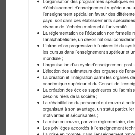
L’organisation des programmes spécifiques en f
d’établissement d’enseignement supérieur ou univ
l’enseignement spécial en faveur des différent
pays, soit dans des établissements spécialisés
niveaux de l’échelon maternel à l’université.
La réglementation de l’éducation non formelle rép
l’analphabétisme, un devoir national considéran
L’introduction progressive à l’université du sys
les cursus dans l’enseignement supérieur et unive
mondiale ;
L’organisation d’un cycle d’enseignement post u
L’élection des animateurs des organes de l’ense
La création et l’intégration parmi les organes d
académique supérieur et du Conseil de l’enseign
La création des écoles supérieures où l’admissi
besoins réels de la société ;
La réhabilitation du personnel qui œuvre à cett
organisant à son avantage, un statut particulier 
motivantes et sécurisantes ;
La mise en œuvre, par voie réglementaire, des 
Les privilèges accordés à l’enseignement techni
La prise en compte, dans l’enseignement nationa