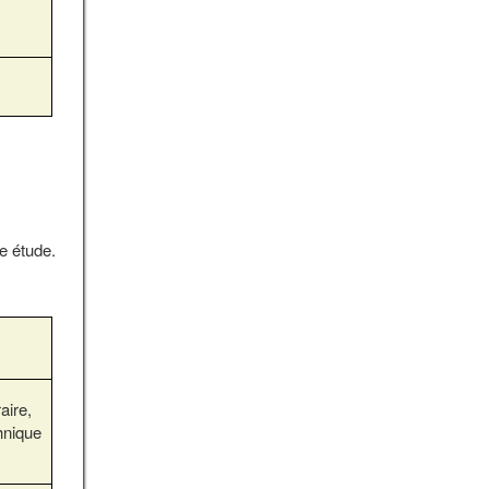
e étude.
aire,
hnique