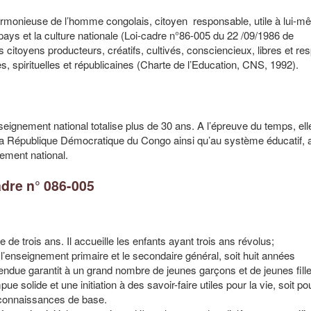
harmonieuse de l’homme congolais, citoyen responsable, utile à lui-mê
ys et la culture nationale (Loi-cadre n°86-005 du 22 /09/1986 de
 citoyens producteurs, créatifs, cultivés, consciencieux, libres et re
es, spirituelles et républicaines (Charte de l’Education, CNS, 1992).
eignement national totalise plus de 30 ans. A l’épreuve du temps, ell
de la République Démocratique du Congo ainsi qu’au système éducatif, a
ement national.
cadre n° 086-005
de trois ans. Il accueille les enfants ayant trois ans révolus;
 l’enseignement primaire et le secondaire général, soit huit années
tendue garantit à un grand nombre de jeunes garçons et de jeunes fill
ue solide et une initiation à des savoir-faire utiles pour la vie, soit po
s connaissances de base.