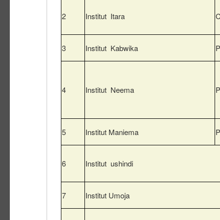
2
Institut Itara
C
3
Institut Kabwika
P
4
Institut Neema
P
5
Institut Maniema
P
6
Institut ushindi
7
Institut Umoja