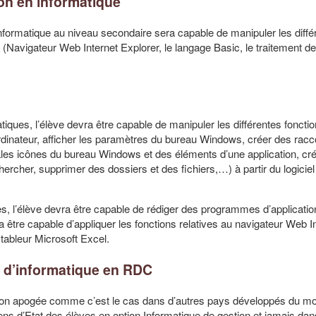
tion en informatique
informatique au niveau secondaire sera capable de manipuler les diffé
(Navigateur Web Internet Explorer, le langage Basic, le traitement de
iques, l’élève devra être capable de manipuler les différentes foncti
l’ordinateur, afficher les paramètres du bureau Windows, créer des racc
ipales icônes du bureau Windows et des éléments d’une application, crée
chercher, supprimer des dossiers et des fichiers,…) à partir du logicie
, l’élève devra être capable de rédiger des programmes d’application
a être capable d’appliquer les fonctions relatives au navigateur Web I
 tableur Microsoft Excel.
s d’informatique en RDC
e son apogée comme c’est le cas dans d’autres pays développés du m
 d’Etat des élèves en option Informatique de gestion et jamais dan