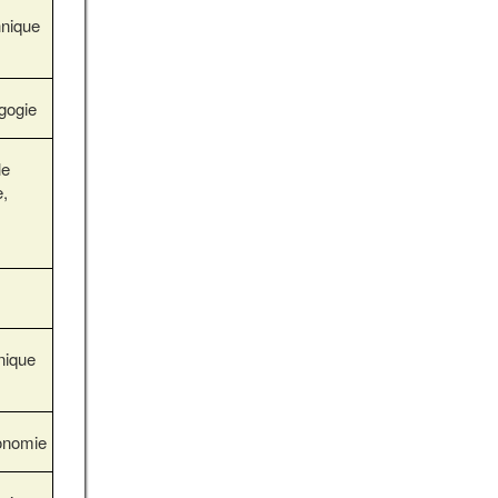
nique
gogie
le
,
nique
onomie