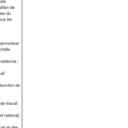
cats
sation de
ues du
ous les
’harmoniser
chelle
médecine ;
eil
fonction de
n
de travail
t national;
cap et des