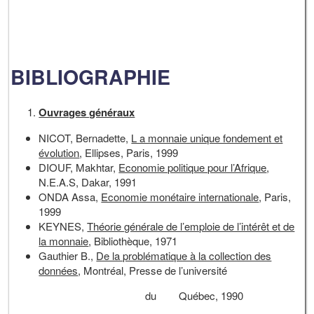
BIBLIOGRAPHIE
Ouvrages généraux
NICOT, Bernadette,
L a monnaie unique fondement et
évolution
, Ellipses, Paris, 1999
DIOUF, Makhtar,
Economie politique pour l’Afrique
,
N.E.A.S, Dakar, 1991
ONDA Assa,
Economie monétaire internationale
, Paris,
1999
KEYNES,
Théorie générale de l’emploie de l’intérêt et de
la monnaie
, Bibliothèque, 1971
Gauthier B.,
De la problématique à la collection des
données
, Montréal, Presse de l’université
du Québec, 1990