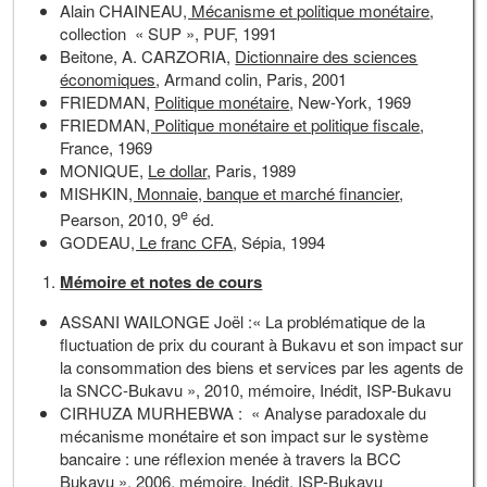
Alain CHAINEAU
, Mécanisme et politique monétaire
,
collection « SUP », PUF, 1991
Beitone, A. CARZORIA,
Dictionnaire des sciences
économiques
, Armand colin, Paris, 2001
FRIEDMAN,
Politique monétaire
, New-York, 1969
FRIEDMAN
, Politique monétaire et politique fiscale
,
France, 1969
MONIQUE,
Le dollar
, Paris, 1989
MISHKIN
, Monnaie, banque et marché financier
,
e
Pearson, 2010, 9
éd.
GODEAU
, Le franc CFA
, Sépia, 1994
Mémoire et notes de cours
ASSANI WAILONGE Joël :« La problématique de la
fluctuation de prix du courant à Bukavu et son impact sur
la consommation des biens et services par les agents de
la SNCC-Bukavu », 2010, mémoire, Inédit, ISP-Bukavu
CIRHUZA MURHEBWA : « Analyse paradoxale du
mécanisme monétaire et son impact sur le système
bancaire : une réflexion menée à travers la BCC
Bukavu », 2006, mémoire, Inédit, ISP-Bukavu