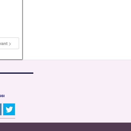
vant >
ssi