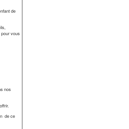
nfant de
ls,
t pour vous
ns nos
frir.
on de ce