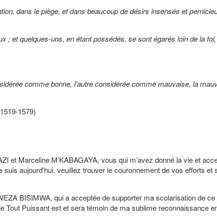
ation, dans le piège, et dans beaucoup de désirs insensés et pernicie
x ; et quelques-uns, en étant possédés, se sont égarés loin de la foi,
onsidérée comme bonne, l’autre considérée comme mauvaise, la mau
-1579)
t Marceline M’KABAGAYA, vous qui m’avez donné la vie et acce
e suis aujourd’hui, veuillez trouver le couronnement de vos efforts et 
 BISIMWA, qui a acceptée de supporter ma scolarisation de ce 
u, le Tout Puissant est et sera témoin de ma sublime reconnaissance e