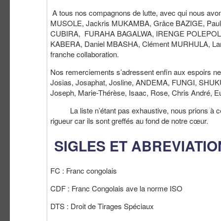
A tous nos compagnons de lutte, avec qui nous avon
MUSOLE, Jackris MUKAMBA, Grâce BAZIGE, Paul
CUBIRA, FURAHA BAGALWA, IRENGE POLEPOLE, P
KABERA, Daniel MBASHA, Clément MURHULA, Landry BU
franche collaboration.
Nos remerciements s’adressent enfin aux espoirs neve
Josias, Josaphat, Josline, ANDEMA, FUNGI, SH
Joseph, Marie-Thérèse, Isaac, Rose, Chris André,
La liste n’étant pas exhaustive, nous prions à ceux
rigueur car ils sont greffés au fond de notre
cœur.
SIGLES ET ABREVIATIO
FC : Franc congolais
CDF : Franc Congolais ave la norme ISO
DTS : Droit de Tirages Spéciaux