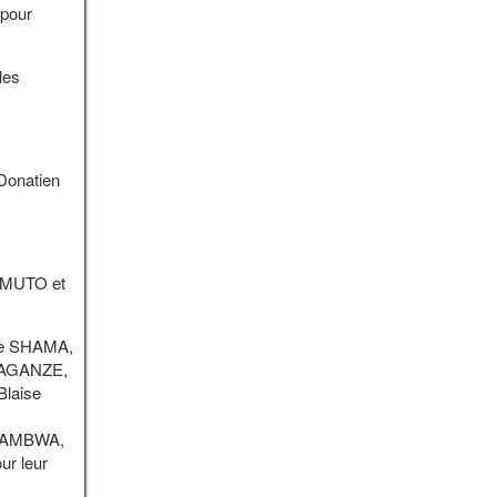
pour
les
Donatien
AMUTO et
ine SHAMA,
 AGANZE,
laise
HAMBWA,
r leur