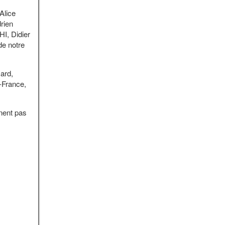
Alice
rien
, Didier
e notre
ard,
France,
nent pas