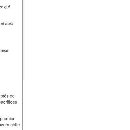
ux qui
 et sont
vaise
ptés de
sacrifices
premier
nvers cette