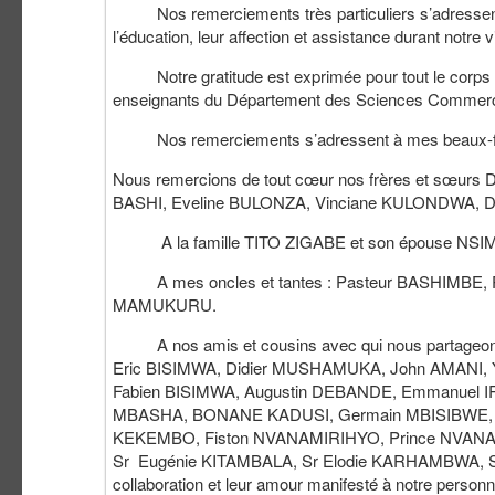
Nos remerciements très particuliers s’adressen
l’éducation, leur affection et assistance durant notre v
Notre gratitude est exprimée pour tout le corps a
enseignants du Département des Sciences Commerci
Nos remerciements s’adressent à mes beaux-
Nous remercions de tout cœur nos frères et sœu
BASHI, Eveline BULONZA, Vinciane KULONDWA, D
A la famille TITO ZIGABE et son épouse NSIMIRE, t
A mes oncles et tantes : Pasteur BASHIMBE, Pa
MAMUKURU.
A nos amis et cousins avec qui nous partageons l
Eric BISIMWA, Didier MUSHAMUKA, John AMANI, 
Fabien BISIMWA, Augustin DEBANDE, Emmanuel I
MBASHA, BONANE KADUSI, Germain MBISIBWE, 
KEKEMBO, Fiston NVANAMIRIHYO, Prince NVAN
Sr Eugénie KITAMBALA, Sr Elodie KARHAMBWA, Sr V
collaboration et leur amour manifesté à notre personna