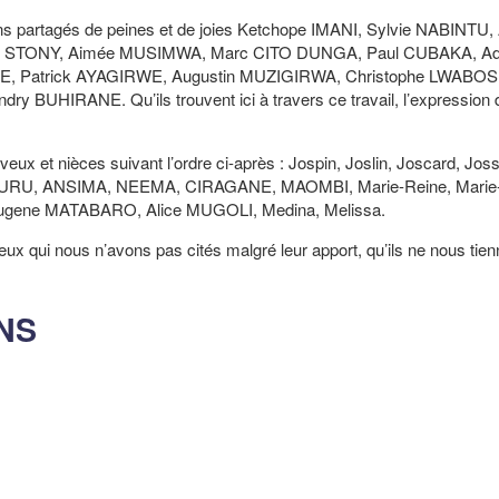
s partagés de peines et de joies Ketchope IMANI, Sylvie NABINTU, 
 STONY, Aimée MUSIMWA, Marc CITO DUNGA, Paul CUBAKA, Ad
atrick AYAGIRWE, Augustin MUZIGIRWA, Christophe LWABOSHI
HIRANE. Qu’ils trouvent ici à travers ce travail, l’expression d
ux et nièces suivant l’ordre ci-après : Jospin, Joslin, Joscard, Joss
UKURU, ANSIMA, NEEMA, CIRAGANE, MAOMBI, Marie-Reine, Marie-
 Eugene MATABARO, Alice MUGOLI, Medina, Melissa.
 qui nous n’avons pas cités malgré leur apport, qu’ils ne nous tien
NS