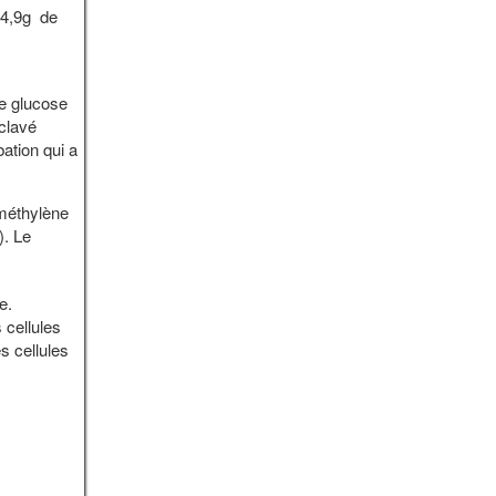
 74,9g de
de glucose
oclavé
ation qui a
e méthylène
). Le
e.
 cellules
s cellules