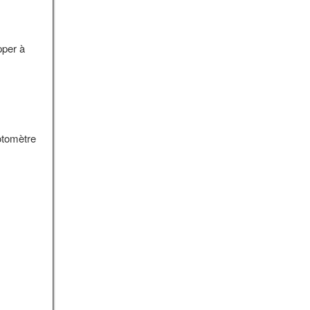
pper à
otomètre