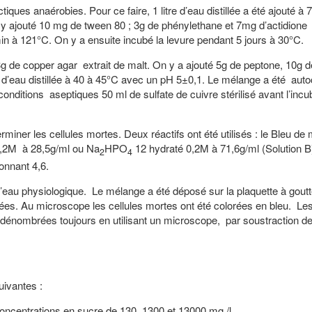
iques anaérobies. Pour ce faire, 1 litre d’eau distillée a été ajouté à
y ajouté 10 mg de tween 80 ; 3g de phénylethane et 7mg d’actidione
in à 121°C. On y a ensuite incubé la levure pendant 5 jours à 30°C.
3g de copper agar extrait de malt. On y a ajouté 5g de peptone, 10g 
e d’eau distillée à 40 à 45°C avec un pH 5±0,1. Le mélange a été aut
nditions aseptiques 50 ml de sulfate de cuivre stérilisé avant l’incub
déterminer les cellules mortes. Deux réactifs ont été utilisés : le Bleu d
,2M à 28,5g/ml ou Na
HPO
12 hydraté 0,2M à 71,6g/ml (Solution B
2
4
onnant 4,6.
d’eau physiologique. Le mélange a été déposé sur la plaquette à goutt
tées. Au microscope les cellules mortes ont été colorées en bleu. Les
é dénombrées toujours en utilisant un microscope, par soustraction de
uivantes :
oncentrations en sucre de 130, 1300 et 13000 mg /l.