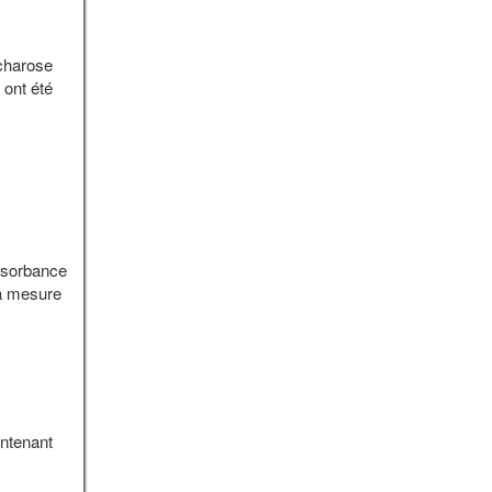
ccharose
 ont été
absorbance
la mesure
ontenant