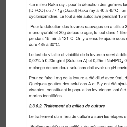
-Le milieu Raka ray : pour la détection des germes lact
(DIFCO) ou 77,1g (Oxaid) Raka ray à 40 à 45°C ; on 
cycloniximidine. Le tout a été autoclavé pendant 15 m
-Pour la détection des levures sauvages on a utilisé 
monohydraté et 20g de bacto agar, le tout dans 1 litr
pendant 15 min à 121°C. On y a ensuite ajouté sous co
duré 48h à 30°C.
Le test de vitalité et viabilité de la levure a servi à 
0,02% à 0,20mg/ml (Solution A) et 0,25ml NaHPO
0
4
mélange de ces deux solutions doit avoir un pH envir
Pour ce faire 1mg de la levure a été dilué avec 9mL 
Quelques gouttes des solutions A et B y ont été ajou
vivantes, constituant la population levurienne ont ét
mortes identifiées.
2.3.6.2. Traitement du milieu de culture
Le traitement du milieu de culture a suivi les étapes s
-Prélèvementd’une quantité x de mélasse ayant les c