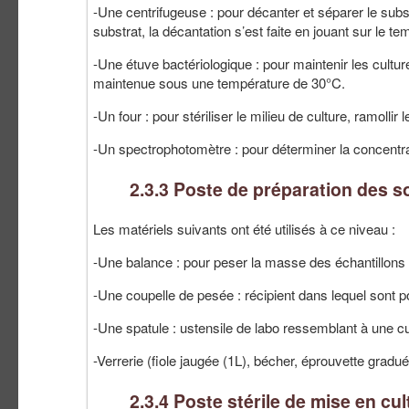
-Une centrifugeuse : pour décanter et séparer le subst
substrat, la décantation s’est faite en jouant sur le te
-Une étuve bactériologique : pour maintenir les cultu
maintenue sous une température de 30°C.
-Un four : pour stériliser le milieu de culture, ramollir 
-Un spectrophotomètre : pour déterminer la concentra
2.3.3 Poste de préparation des s
Les matériels suivants ont été utilisés à ce niveau :
-Une balance : pour peser la masse des échantillons à 
-Une coupelle de pesée : récipient dans lequel sont 
-Une spatule : ustensile de labo ressemblant à une cuil
-Verrerie (fiole jaugée (1L), bécher, éprouvette gradué
2.3.4 Poste stérile de mise en cul