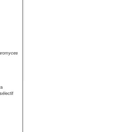
aromyces
ra
sélectif