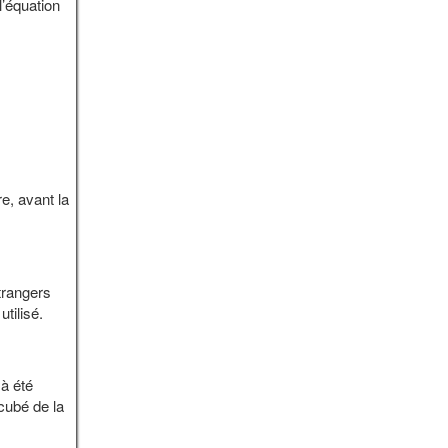
’équation
e, avant la
étrangers
tilisé.
 à été
cubé de la