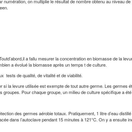
mération, on multiplie le résultat de nombre obtenu au niveau de l
veen.
outd’abord,il a fallu mesurer la concentration en biomasse de la levur
mbien a évolué la biomasse après un temps t de culture.
 tests de qualité, de vitalité et de viabilité.
fier si la levure utilisée est exempte de tout autre germe. Les germes 
ois groupes. Pour chaque groupe, un milieu de culture spécifique a été u
tection des germes aérobie totaux. Pratiquement, 1 litre d’eau distillé
lacée dans l’autoclave pendant 15 minutes à 121°C. On y a ensuite in