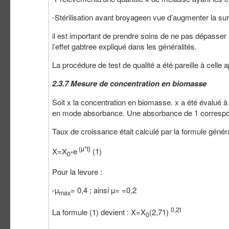
-Stérilisation avant broyageen vue d’augmenter la surfac
il est important de prendre soins de ne pas dépasser l
l’effet gabtree expliqué dans les généralités.
La procédure de test de qualité a été pareille à celle a
2.3.7 Mesure de concentration en biomasse
Soit x la concentration en biomasse. x a été évalué 
en mode absorbance. Une absorbance de 1 correspo
Taux de croissance était calculé par la formule généra
(µ*t)
X=X
e
(1)
0*
Pour la levure :
-µ
= 0,4 ; ainsi µ= =0,2
max
0,2t
La formule (1) devient : X=X
(2,71)
0