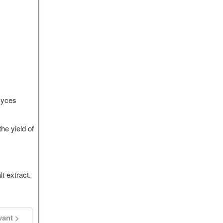
omyces
he yield of
t extract.
vant >