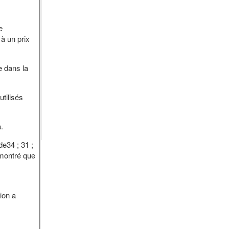
e
 à un prix
e dans la
tilisés
.
e34 ; 31 ;
 montré que
ion a