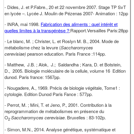
- Dides, J. et P.Fabre., 20 et 22 novembre 2007. Stage TP SvT
en lycée –. Lycée J. Moulin de Pézenas 2007- Animation : 12pp
- INRA, mai 1998.
Fabrication des aliments : quel intérêt et
quelles limites à la transgénèse ?
;Rapport.Versailles Paris:28pp
- Le blanc, M. ; Christer, L. et Roslyn M. B., 2004. Mode de
métabolisme chez la levure (
Saccharomyces
cerevisiae)
pearson education. Paris France :114pp.
- Matthew, J.B. ; Alok, J.; Saldandha ; Kara, D. et Botstein,
D., 2005. Biologie moléculaire de la cellule, volume 16 Edition
dunod. Paris france: 1567pp.
- Nougadere, A., 1969. Précis de biologie végétale, Tome1 :
cytologie. Edition Dunod Paris Fance : 577pp.
- Perrot, M. ; Mini, T. et Jeno, P., 2001. Contribution à la
reprogrammation de métabolismes en présence du
O
Saccharomyces cerevisiae
. Bruxelles : 83-102p.
2
- Simon, M.N., 2014. Analyse génétique, systématique et