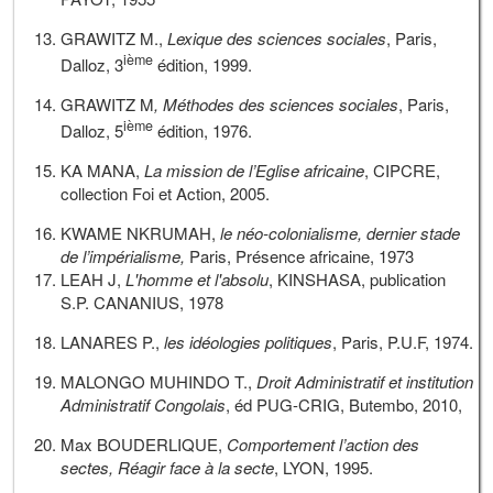
GRAWITZ M.,
Lexique des sciences sociales
, Paris,
ième
Dalloz, 3
édition, 1999.
GRAWITZ M
, Méthodes des sciences sociales
, Paris,
ième
Dalloz, 5
édition, 1976.
KA MANA,
La mission de l’Eglise africaine
, CIPCRE,
collection Foi et Action, 2005.
KWAME NKRUMAH,
le néo-colonialisme, dernier stade
de l’impérialisme,
Paris, Présence africaine, 1973
LEAH J,
L'homme et l'absolu
, KINSHASA, publication
S.P. CANANIUS, 1978
LANARES P.,
les idéologies politiques
, Paris, P.U.F, 1974.
MALONGO MUHINDO T.,
Droit Administratif et institution
Administratif Congolais
, éd PUG-CRIG, Butembo, 2010,
Max BOUDERLIQUE,
Comportement l’action des
sectes, Réagir face à la secte
, LYON, 1995.