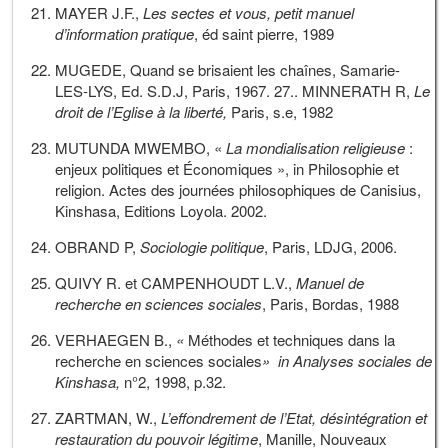
MAYER J.F.,
Les sectes et vous, petit manuel
d’information pratique
, éd saint pierre, 1989
MUGEDE, Quand se brisaient les chaînes, Samarie-
LES-LYS, Ed. S.D.J, Paris, 1967. 27.. MINNERATH R,
Le
droit de l’Eglise à la liberté,
Paris, s.e, 1982
MUTUNDA MWEMBO, «
La mondialisation religieuse
:
enjeux politiques et Économiques », in Philosophie et
religion. Actes des journées philosophiques de Canisius,
Kinshasa, Editions Loyola. 2002.
OBRAND P,
Sociologie politique
, Paris, LDJG, 2006.
QUIVY R. et CAMPENHOUDT L.V.,
Manuel de
recherche en sciences sociales
, Paris, Bordas, 1988
VERHAEGEN B.,
«
Méthodes et techniques dans la
recherche en sciences sociales
» in Analyses sociales de
Kinshasa,
n°2, 1998, p.32.
ZARTMAN, W.,
L’effondrement de l’Etat, désintégration et
restauration du pouvoir légitime
, Manille, Nouveaux