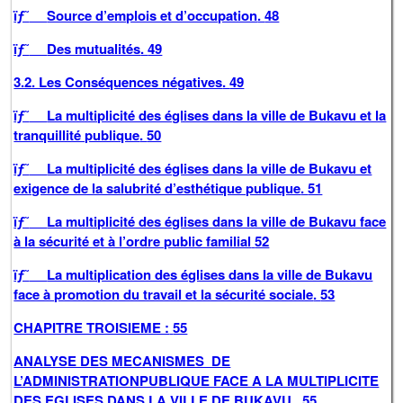
ïƒ˜
Source d’emplois et d’occupation
.
48
ïƒ˜
Des mutualités
.
49
3.2. Les Conséquences négatives
.
49
ïƒ˜
La multiplicité des églises dans la ville de Bukavu et la
tranquillité publique
.
50
ïƒ˜
La multiplicité des églises dans la ville de Bukavu et
exigence de la salubrité d’esthétique publique
.
51
ïƒ˜
La multiplicité des églises dans la ville de Bukavu face
à la sécurité et à l’ordre public familial
52
ïƒ˜
La multiplication des églises dans la ville de Bukavu
face à promotion du travail et la sécurité sociale
.
53
CHAPITRE TROISIEME :
55
ANALYSE DES MECANISMES DE
L’ADMINISTRATIONPUBLIQUE FACE A LA MULTIPLICITE
DES EGLISES DANS LA VILLE DE BUKAVU
..
55