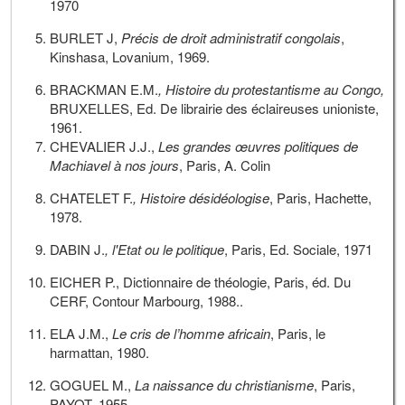
1970
BURLET J,
Précis de droit administratif congolais
,
Kinshasa, Lovanium, 1969.
BRACKMAN E.M.
, Histoire du protestantisme au Congo,
BRUXELLES, Ed. De librairie des éclaireuses unioniste,
1961.
CHEVALIER J.J.,
Les grandes œuvres politiques de
Machiavel à nos jours
, Paris, A. Colin
CHATELET F.
, Histoire désidéologise
, Paris, Hachette,
1978.
DABIN J.
, l'Etat ou le politique
, Paris, Ed. Sociale, 1971
EICHER P., Dictionnaire de théologie, Paris, éd. Du
CERF, Contour Marbourg, 1988..
ELA J.M.,
Le cris de l’homme africain
, Paris, le
harmattan, 1980.
GOGUEL M.,
La naissance du christianisme
, Paris,
PAYOT, 1955