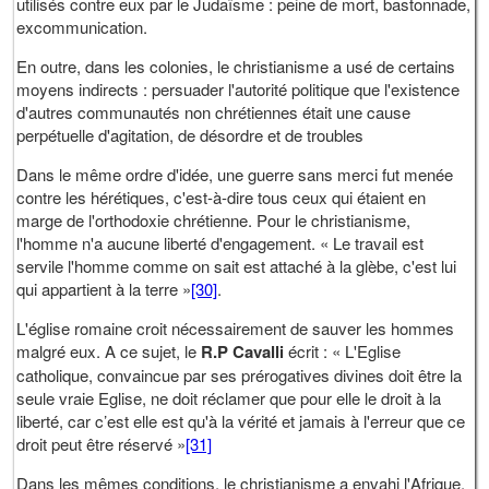
utilisés contre eux par le Judaïsme : peine de mort, bastonnade,
excommunication.
En outre, dans les colonies, le christianisme a usé de certains
moyens indirects : persuader l'autorité politique que l'existence
d'autres communautés non chrétiennes était une cause
perpétuelle d'agitation, de désordre et de troubles
Dans le même ordre d'idée, une guerre sans merci fut menée
contre les hérétiques, c'est-à-dire tous ceux qui étaient en
marge de l'orthodoxie chrétienne. Pour le christianisme,
l'homme n'a aucune liberté d'engagement. « Le travail est
servile l'homme comme on sait est attaché à la glèbe, c'est lui
qui appartient à la terre »
[30]
.
L'église romaine croit nécessairement de sauver les hommes
malgré eux. A ce sujet, le
R.P Cavalli
écrit : « L'Eglise
catholique, convaincue par ses prérogatives divines doit être la
seule vraie Eglise, ne doit réclamer que pour elle le droit à la
liberté, car c’est elle est qu'à la vérité et jamais à l'erreur que ce
droit peut être réservé »
[31]
Dans les mêmes conditions, le christianisme a envahi l'Afrique.