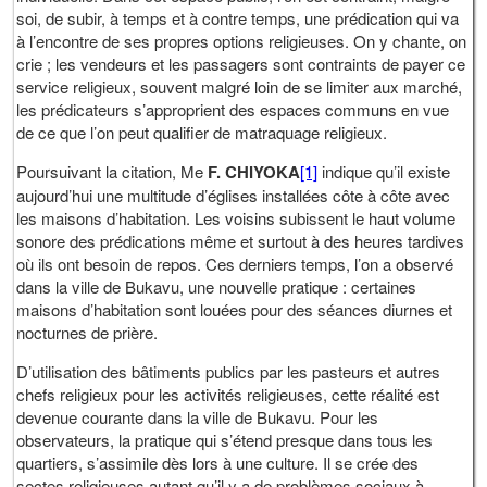
soi, de subir, à temps et à contre temps, une prédication qui va
à l’encontre de ses propres options religieuses. On y chante, on
crie ; les vendeurs et les passagers sont contraints de payer ce
service religieux, souvent malgré loin de se limiter aux marché,
les prédicateurs s’approprient des espaces communs en vue
de ce que l’on peut qualifier de matraquage religieux.
Poursuivant la citation, Me
F. CHIYOKA
[1]
indique qu’il existe
aujourd’hui une multitude d’églises installées côte à côte avec
les maisons d’habitation. Les voisins subissent le haut volume
sonore des prédications même et surtout à des heures tardives
où ils ont besoin de repos. Ces derniers temps, l’on a observé
dans la ville de Bukavu, une nouvelle pratique : certaines
maisons d’habitation sont louées pour des séances diurnes et
nocturnes de prière.
D’utilisation des bâtiments publics par les pasteurs et autres
chefs religieux pour les activités religieuses, cette réalité est
devenue courante dans la ville de Bukavu. Pour les
observateurs, la pratique qui s’étend presque dans tous les
quartiers, s’assimile dès lors à une culture. Il se crée des
sectes religieuses autant qu’il y a de problèmes sociaux à