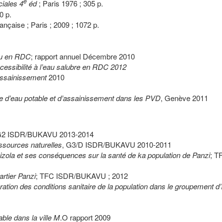
e
iales 4
éd
; Paris 1976 ; 305 p.
0 p.
ançaise ; Paris ; 2009 ; 1072 p.
eau en RDC
; rapport annuel Décembre 2010
ccessibilité à l’eau salubre en RDC 2012
’assainissement
2010
e d’eau potable et d’assainissement dans les PVD
, Genève 2011
G2 ISDR/BUKAVU 2013-2014
essources naturelles
, G3/D ISDR/BUKAVU 2010-2011
ola et ses conséquences sur la santé de ka population de Panzi
; T
artier Panzi
; TFC ISDR/BUKAVU ; 2012
oration des conditions sanitaire de la population dans le groupement d
ble dans la ville M
.O rapport 2009