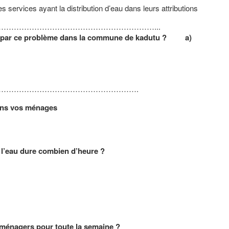
 services ayant la distribution d’eau dans leurs attributions
………………………………………………………………………...
nés par ce problème dans la commune de kadutu ? a)
nda
…………………………………………………………….
dans vos ménages
 l’eau dure combien d’heure ?
x ménagers pour toute la semaine ?