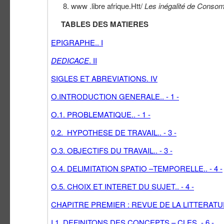
www .libre afrique.Htt/
Les inégalité de Conso
TABLES DES MATIERES
EPIGRAPHE.. I
DEDICACE
. II
SIGLES ET ABREVIATIONS. IV
O.INTRODUCTION GENERALE.. - 1 -
O.1. PROBLEMATIQUE.. - 1 -
0.2. HYPOTHESE DE TRAVAIL.. - 3 -
O.3. OBJECTIFS DU TRAVAIL.. - 3 -
O.4. DELIMITATION SPATIO –TEMPORELLE.. - 4 -
O.5. CHOIX ET INTERET DU SUJET.. - 4 -
CHAPITRE PREMIER : REVUE DE LA LITTERATUR
I.1. DEFINITONS DES CONCEPTS – CLES. - 6 -