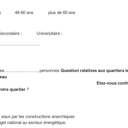
ns 46-60 ans plus de 60 ans
ondaire : Universitaire :
……………………………………
 ménages…………………….personnes
Question relatives aux quartiers l
’eau
.
Etez-vous conf
votre
quartier
?
 eaux par les constructions anarchiques
dget national au secteur énergétique.