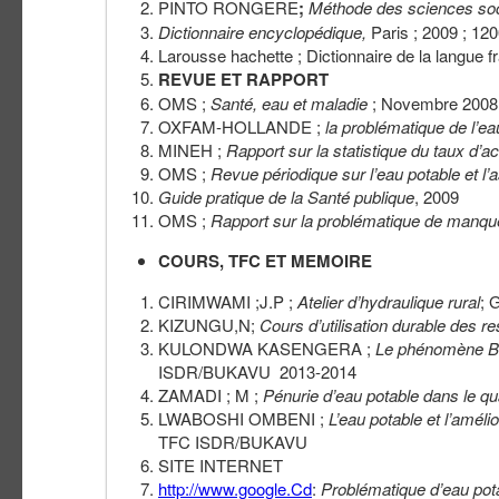
PINTO RONGERE
;
Méthode des sciences soc
Dictionnaire encyclopédique,
Paris ; 2009 ; 120
Larousse hachette ; Dictionnaire de la langue fr
REVUE ET RAPPORT
OMS ;
Santé, eau et maladie
; Novembre 2008
OXFAM-HOLLANDE ;
la problématique de l’
MINEH ;
Rapport sur la statistique du taux d’a
OMS ;
Revue périodique sur l’eau potable et l
Guide pratique de la Santé publique
, 2009
OMS ;
Rapport sur la problématique de manqu
COURS, TFC ET MEMOIRE
CIRIMWAMI ;J.P ;
Atelier d’hydraulique rural
; 
KIZUNGU,N;
Cours d’utilisation durable des r
KULONDWA KASENGERA ;
Le phénomène Biz
ISDR/BUKAVU 2013-2014
ZAMADI ; M ;
Pénurie d’eau potable dans le qu
LWABOSHI OMBENI ;
L’eau potable et l’améli
TFC ISDR/BUKAVU
SITE INTERNET
http://www.google.Cd
:
Problématique d’eau pota