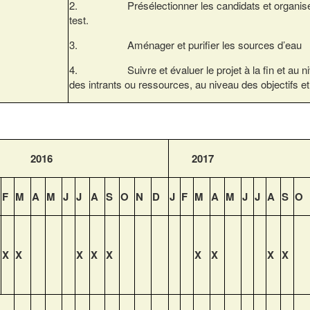
2. Présélectionner les candidats et organise
test.
3. Aménager et purifier les sources d’eau
4. Suivre et évaluer le projet à la fin et au n
des intrants ou ressources, au niveau des objectifs et
2016
2017
F
M
A
M
J
J
A
S
O
N
D
J
F
M
A
M
J
J
A
S
O
X
X
X
X
X
X
X
X
X