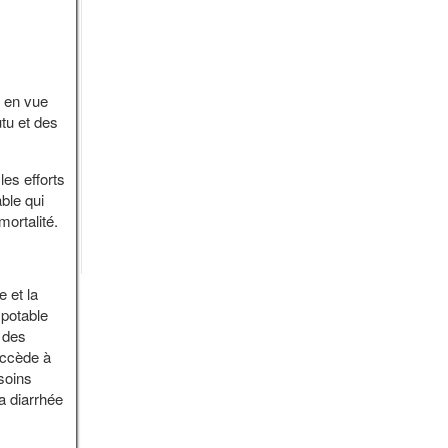
e en vue
utu et des
les efforts
ble qui
ortalité.
e et la
 potable
 des
accède à
soins
a diarrhée