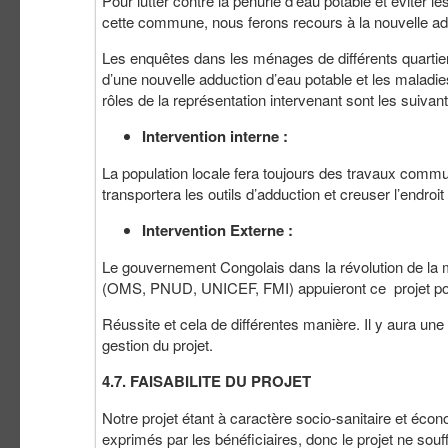
Pour lutter contre la pénurie d’eau potable et éviter l
cette commune, nous ferons recours à la nouvelle addu
Les enquêtes dans les ménages de différents quartie
d’une nouvelle adduction d’eau potable et les maladies
rôles de la représentation intervenant sont les suivant
Intervention interne :
La population locale fera toujours des travaux commu
transportera les outils d’adduction et creuser l’endroi
Intervention Externe :
Le gouvernement Congolais dans la révolution de la m
(OMS, PNUD, UNICEF, FMI) appuieront ce projet po
Réussite et cela de différentes manière. Il y aura une é
gestion du projet.
4.7. FAISABILITE DU PROJET
Notre projet étant à caractère socio-sanitaire et écon
exprimés par les bénéficiaires, donc le projet ne so