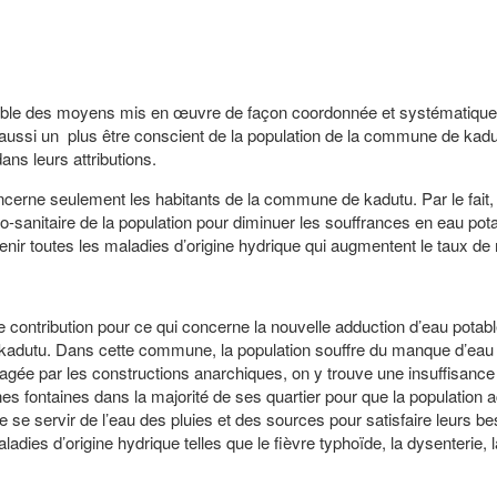
nsemble des moyens mis en œuvre de façon coordonnée et systématiqu
re aussi un plus être conscient de la population de la commune de kad
ans leurs attributions.
ncerne seulement les habitants de la commune de kadutu. Par le fait, 
io-sanitaire de la population pour diminuer les souffrances en eau pota
nir toutes les maladies d’origine hydrique qui augmentent le taux de m
ne contribution pour ce qui concerne la nouvelle adduction d’eau potabl
kadutu. Dans cette commune, la population souffre du manque d’eau
agée par les constructions anarchiques, on y trouve une insuffisance
es fontaines dans la majorité de ses quartier pour que la population 
 se servir de l’eau des pluies et des sources pour satisfaire leurs be
ies d’origine hydrique telles que le fièvre typhoïde, la dysenterie, l