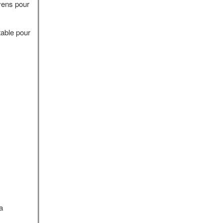
yens pour
table pour
a