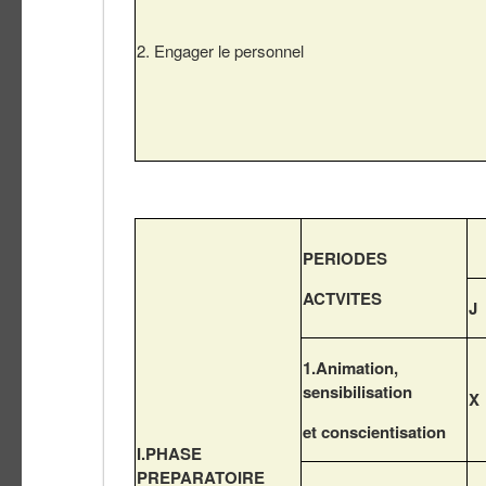
2. Engager le personnel
PERIODES
ACTVITES
J
1.Animation,
sensibilisation
X
et conscientisation
I.PHASE
PREPARATOIRE