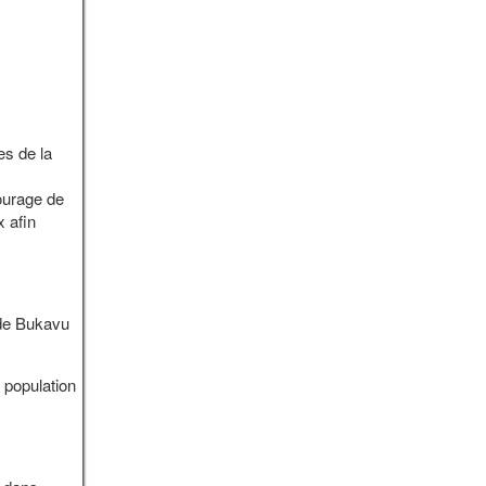
es de la
ourage de
x afin
 de Bukavu
 population