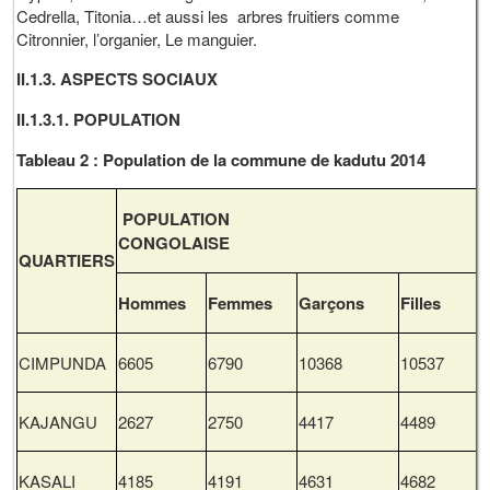
Cedrella, Titonia…et aussi les arbres fruitiers comme
Citronnier, l’organier, Le manguier.
II.1.3. ASPECTS SOCIAUX
II.1.3.1. POPULATION
Tableau 2 : Population de la commune de kadutu 2014
POPULATION
CONGOLAI
QUARTIERS
Hommes
Femmes
Garçons
Filles
CIMPUNDA
6605
6790
10368
10537
KAJANGU
2627
2750
4417
4489
KASALI
4185
4191
4631
4682