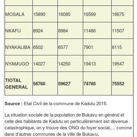
MOSALA
15890
16085
16569
16675
NKAFU
8924
8984
11486
11507
NYAKALIBA
6502
6577
7901
8115
NYAMUGO
14027
14250
19413
19547
TIOTAL
58760
59627
74785
75552
GENERAL
Source :
Etat Civil de la commune de Kadutu 2015.
La situation sociale de la population de Bukavu en général et
celle des habitants de Kadutu en particulièrement est devenue
catastrophique, on y trouve des ONG du foyer social,… comme
dans d’autres communes de la ville de Bukavu
.