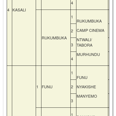
4
4
KASALI
1
RUKUMBUKA
CAMP CINEMA
2
RUKUMBUKA
NTWALI/
3
TABORA
MURHUNDU
4
1
FUNU
1
FUNU
2
NYAKISHE
MANYEMO
3
1