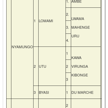
1.
AMBE
2.
LWAMA
1
LOMAMI
3.
MAHENGE
URU
4.
NYAMUNGO
1
KAWA
2
UTU
2
VIRUNGA
KIBONGE
3
3
BYASI
1
DU MARCHE
2