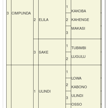
1
KAKOBA
3
CIMPUNDA
2
ELILA
2
KAHENGE
MAKASI
3
1
TUBIMBI
3
SAKE
LUGULU
2
1
LOWA
2
KABONO
1
ULINDI
ULINDI
3
OSSO