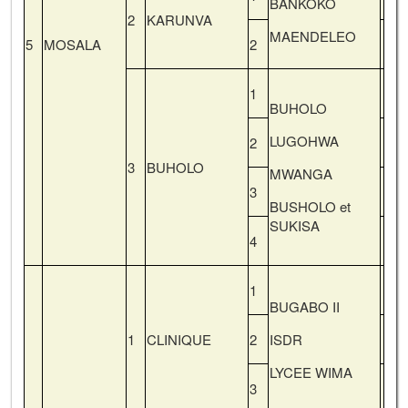
BANKOKO
2
KARUNVA
MAENDELEO
5
MOSALA
2
1
BUHOLO
LUGOHWA
2
3
BUHOLO
MWANGA
3
BUSHOLO et
SUKISA
4
1
BUGABO II
1
CLINIQUE
2
ISDR
LYCEE WIMA
3