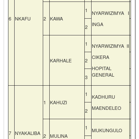
1
NYARWIZIMYA I
6
NKAFU
2
KAWA
INGA
2
1
NYARWIZIMYA II
CIKERA
KARHALE
2
HOPITAL
GENERAL
3
1
KADHURU
1
KAHUZI
MAENDELEO
2
1
MUKUNGULO
7
NYAKALIBA
2
MULINA