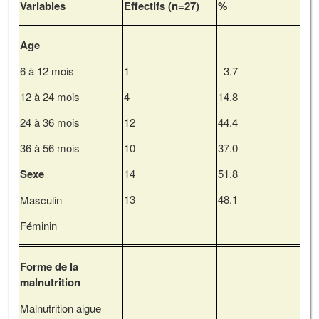
Variables
Effectifs (n
=
27)
%
Age
6 à 12 mois
1
3.7
12 à 24 mois
4
14.8
24 à 36 mois
12
44.4
36 à 56 mois
10
37.0
Sexe
14
51.8
13
48.1
Masculin
Féminin
Forme de la
malnutrition
Malnutrition aigue