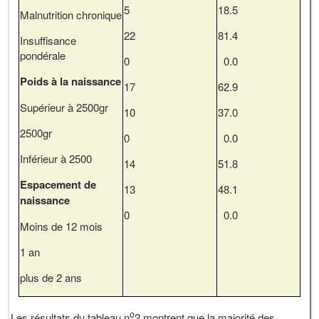
5
18.5
Malnutrition chronique
22
81.4
Insuffisance
pondérale
0
0.0
Poids à la naissance
17
62.9
Supérieur à 2500gr
10
37.0
2500gr
0
0.0
Inférieur à 2500
14
51.8
Espacement de
13
48.1
naissance
0
0.0
Moins de 12 mois
1 an
plus de 2 ans
o
Les résultats du tableau n
2 montrent que la majorité des