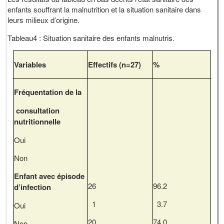
enfants souffrant la malnutrition et la situation sanitaire dans
leurs milieux d’origine.
Tableau4 : Situation sanitaire des enfants malnutris.
Variables
Effectifs (n
=
27)
%
Fréquentation de la
consultation
nutritionnelle
Oui
Non
Enfant avec épisode
26
96.2
d’infection
1
3.7
Oui
20
74.0
Non