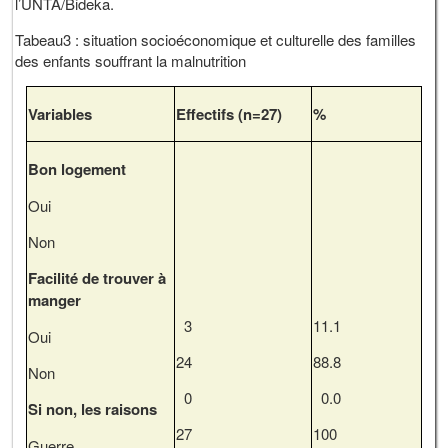
l’UNTA/Bideka.
Tabeau3 : situation socioéconomique et culturelle des familles
des enfants souffrant la malnutrition
Variables
Effectifs (n
=
27)
%
Bon logement
Oui
Non
Facilité de trouver à
manger
3
11.1
Oui
24
88.8
Non
0
0.0
Si non, les raisons
27
100
Guerre