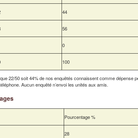
2
44
8
56
0
0
100
e que 22/50 soit 44% de nos enquêtés connaissent comme dépense p
u téléphone. Aucun enquêté n’envoi les unités aux amis.
nages
Pourcentage %
28