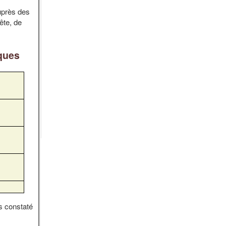
auprès des
ête, de
iques
s constaté