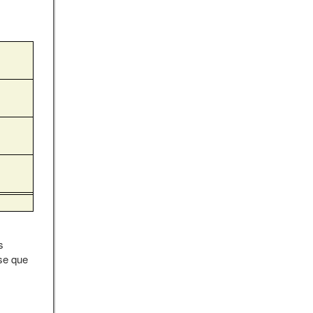
s
ise que