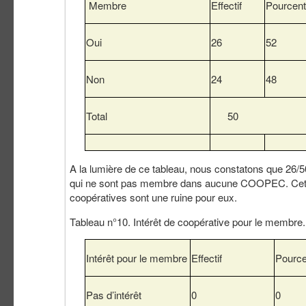
Membre
Effectif
Pourcen
Oui
26
52
Non
24
48
Total
50
A la lumière de ce tableau, nous constatons que 2
qui ne sont pas membre dans aucune COOPEC. Cette d
coopératives sont une ruine pour eux.
Tableau n°10. Intérêt de coopérative pour le membre.
Intérêt pour le membre
Effectif
Pourc
Pas d’intérêt
0
0