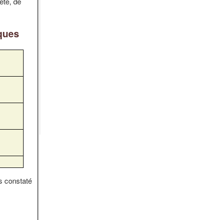
ête, de
iques
s constaté