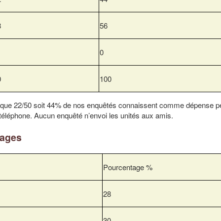
8
56
0
0
100
e que 22/50 soit 44% de nos enquêtés connaissent comme dépense p
u téléphone. Aucun enquêté n’envoi les unités aux amis.
nages
Pourcentage %
28
30