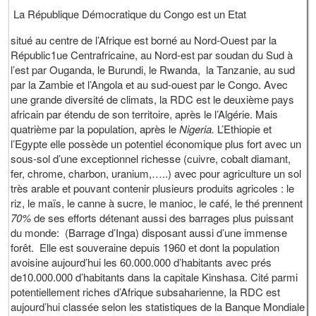
La République Démocratique du Congo est un Etat
situé au centre de l’Afrique est borné au Nord-Ouest par la
Républic1ue Centrafricaine, au Nord-est par soudan du Sud à
l’est par Ouganda, le Burundi, le Rwanda,
la Tanzanie, au sud
par la Zambie et l’Angola et au sud-ouest par le Congo. Avec
une grande diversité de climats, la RDC est le deuxième pays
africain par étendu de son territoire, après le l’Algérie. Mais
quatrième par la population, après le
Nigeria.
L’Ethiopie et
l’Egypte elle possède un potentiel économique plus fort avec un
sous-sol d’une exceptionnel richesse (cuivre, cobalt diamant,
fer, chrome, charbon, uranium,…..) avec pour agriculture un sol
très arable et pouvant contenir plusieurs produits agricoles : le
riz, le maïs, le canne à sucre, le manioc, le café, le thé prennent
70%
de ses efforts détenant aussi des barrages plus puissant
du monde: (Barrage d’Inga) disposant aussi d’une immense
forêt. Elle est souveraine depuis 1960 et dont la population
avoisine aujourd’hui les 60.000.000 d’habitants avec prés
de10.000.000 d’habitants dans la capitale Kinshasa. Cité parmi
potentiellement riches d’Afrique subsaharienne, la RDC est
aujourd’hui classée selon les statistiques de la Banque Mondiale