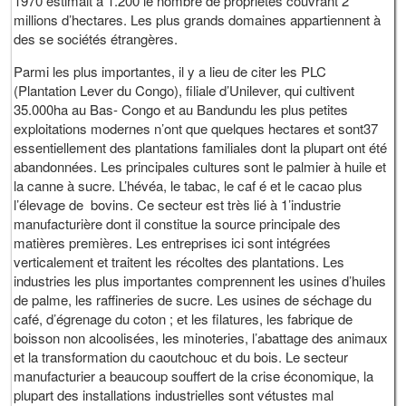
1970 estimait à 1.200 le nombre de propriétés couvrant 2
millions d’hectares. Les plus grands domaines appartiennent à
des se sociétés étrangères.
Parmi les plus importantes, il y a lieu de citer les PLC
(Plantation Lever du Congo), filiale d’Unilever, qui cultivent
35.000ha au Bas- Congo et au Bandundu les plus petites
exploitations modernes n’ont que quelques hectares et sont37
essentiellement des plantations familiales dont la plupart ont été
abandonnées. Les principales cultures sont le palmier à huile et
la canne à sucre. L’hévéa, le tabac, le caf é et le cacao plus
l’élevage de bovins. Ce secteur est très lié à 1’industrie
manufacturière dont il constitue la source principale des
matières premières. Les entreprises ici sont intégrées
verticalement et traitent les récoltes des plantations. Les
industries les plus importantes comprennent les usines d’huiles
de palme, les raffineries de sucre. Les usines de séchage du
café, d’égrenage du coton ; et les filatures, les fabrique de
boisson non alcoolisées, les minoteries, l’abattage des animaux
et la transformation du caoutchouc et du bois. Le secteur
manufacturier a beaucoup souffert de la crise économique, la
plupart des installations industrielles sont vétustes mal