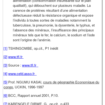
alimentation (consommation insuffisante sur le plan
qualitatif), qui débouchent sur plusieurs maladie. La
carence de protéines résultant d’une alimentation
défectueuse réduit la résistance organique et expose
l’individu à toutes sortes de maladies notamment la
tuberculose, la pneumonie, la dysenterie, le typhus, et
l’absence des minéraux, l’insuffisance des principaux
minéraux tels que le fer, le calcium, le sodium et l’iode
sont l’origine de l’anémie.
[1]
TSHINGOMBE, op.cit., P1 inédit
[2]
www.tfl.fr
[3]
Source :
www.tfl.fr
[4]
www.cefd.asso.fr
[5]
Prof. NGUMU KASAI,
cours de géographie Economique du
congo
, UCKIN, 1996-1997
[6]
BCC, Rapport annuel 2001, P.10.
[7]
KABENGELE DIBWE, G., op.cit., p.433