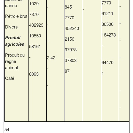
7770
1029
canne
-
845
-
61211
7370
Pétrole brut
7770
-
36506
432923
Divers
452240
164278
10550
Produit
2156
-
agricoles
-
58161
97978
Produit du
-
2,42
37803
règne
64470
animal
-
87
1
8093
Café
-
54