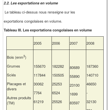
2.2.
Les exportations en volume
Le tableau ci-dessus nous renseigne sur les
exportations congolaises en volume.
Tableau III. Les exportations congolaises en volume
2005
2006
2007
2008
3
Bois (enm
)
Grumes
155670
182282
187360
80689
Sciés
117844
150505
140710
55890
Placages et
30062
25253
46650
23100
divers
7764
6524
-
1699
Autres produits
61219
25526
32130
(TM)
83597