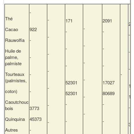
-
Thé
-
171
2091
21
-
Cacao
922
-
-
-
Rauwolfia
-
-
-
-
Huile de
-
palme,
-
-
palmiste
-
-
-
Tourteaux
-
-
-
(palmistes,
52301
17027
16
-
coton)
-
52301
80689
-
19
Caoutchouc
-
-
-
bois
3773
-
Quinquina
45373
-
-
-
34
Autres
-