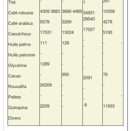
-
-
291
Thé
1
4309 3883
3666 4489
10358
Café-robusta
34931
29540
5578
3269
4278
Café-arabica
17027
17531
13024
5193
Caoutchouc
-
111
128
- -
Huile palme
-
-
-
-
Huile palmiste
-
1289
-
-
Glycérine
-
-
950
76
Cacao
2091
26309
-
-
Rouxalfia
-
-
-
- -
Pellets
-
-8
2209
-
11933
Quinquina
Divers