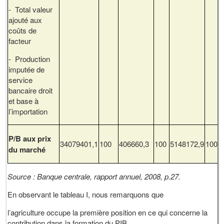
- Total valeur
ajouté aux
coûts de
facteur
- Production
imputée de
service
bancaire droit
et base à
l’importation
P/B aux prix
34079401,1
100
406660,3
100
5148172,9
100
du marché
Source : Banque centrale, rapport annuel, 2008, p.27.
En observant le tableau I, nous remarquons que
l’agriculture occupe la première position en ce qui concerne la
contribution dans la formation du PIB.