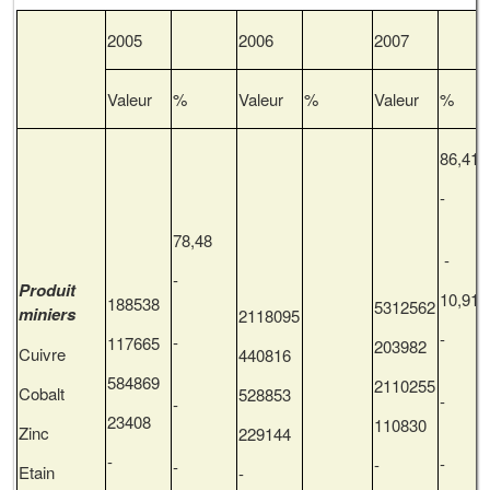
2005
2006
2007
Valeur
%
Valeur
%
Valeur
%
86,41
78,48
-
-
Produit
10,91
188538
5312562
miniers
2118095
-
117665
203982
Cuivre
440816
584869
2110255
Cobalt
528853
-
23408
110830
Zinc
229144
-
-
-
Etain
-