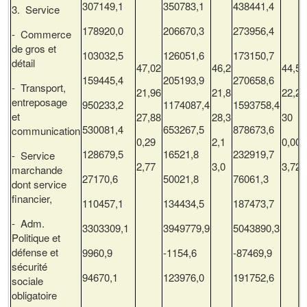
307149,1
350783,1
438441,4
3. Service
178920,0
206670,3
273956,4
- Commerce
de gros et
103032,5
126051,6
173150,7
détail
47,02
46,2
44,55
159445,4
205193,9
270658,6
- Transport,
21,96
21,8
22,25
entreposage
950233,2
1174087,4
1593758,4
et
27,88
28,3
30
530081,4
653267,5
878673,6
communication
0,29
2,1
0,00
128679,5
16521,8
232919,7
- Service
2,77
3,0
3,72
marchande
27170,6
50021,8
76061,3
dont service
financier,
110457,1
134434,5
187473,7
- Adm.
3303309,1
3949779,9
5043890,3
Politique et
défense et
9960,9
-1154,6
-87469,9
sécurité
94670,1
123976,0
191752,6
sociale
obligatoire