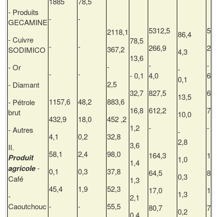
1885
78,5
- Produits
-
-
GECAMINE
5312,5
58
2118,1
86,4
- Cuivre
78,5
-
-
266,9
21
367,2
SODIMICO
4,3
13,6
-
-
- Or
-
-
-
- 0,1
4,0
6,1
0,1
2,5
- Diamant
32,7
827,5
67
13,5
1157,6
48,2
883,6
- Pétrole
16,8
612,2
77
brut
10,0
432,9
18,0
452 ,2
1,2
-
- Autres
-
4,1
0,2
32,8
2,8
3,6
II.
58,1
2,4
98,0
164,3
17
Produit
1,0
1,4
agricole
-
0,1
0,3
37,8
64,5
89
0,3
Café
1,3
45,4
1,9
52,3
17,0
16
1,3
-
2,1
Caoutchouc
-
-
55,5
80,7
73
0,2
0,4