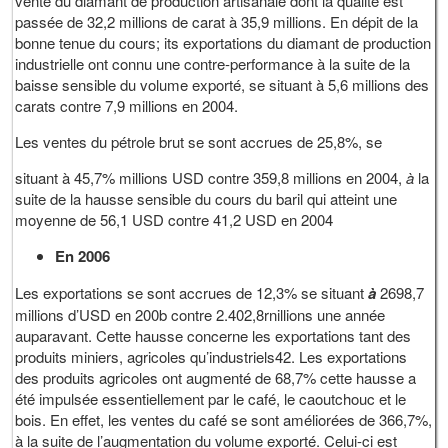
vente du diamant de production artisanale dont la qualité est
passée de 32,2 millions de carat à 35,9 millions. En dépit de la
bonne tenue du cours; its exportations du diamant de production
industrielle ont connu une contre-performance à la suite de la
baisse sensible du volume exporté, se situant à 5,6 millions des
carats contre 7,9 millions en 2004.
Les ventes du pétrole brut se sont accrues de 25,8%, se
situant à 45,7% millions USD contre 359,8 millions en 2004,
à
la
suite de la hausse sensible du cours du baril qui atteint une
moyenne de 56,1 USD contre 41,2 USD en 2004
En 2006
Les exportations se sont accrues de 12,3% se situant
à
2698,7
millions d’USD en 200b contre 2.402,8rnillions une année
auparavant. Cette hausse concerne les exportations tant des
produits miniers, agricoles qu’industriels42. Les exportations
des produits agricoles ont augmenté de 68,7% cette hausse a
été impulsée essentiellement par le café, le caoutchouc et le
bois. En effet, les ventes du café se sont améliorées de 366,7%,
à la suite de l’augmentation du volume exporté. Celui-ci est