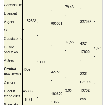
Germanium
78,48
-
-
-
-
Diamant
-
1157633
827537
Argent
-
883631
-
-
-
Or
-
-
Cassistérite
17,88
-
4024
-
Cuivre
2,67
-
-
17822
sodimico
-
-
-
Autres
1909
-
Produit
4059
-
32753
2201
industriels
-
-
-
671097
Ciment
-
3,63
13762
Produit
458868
482670
techniques
-
-
845
16431
19658
Sucre de