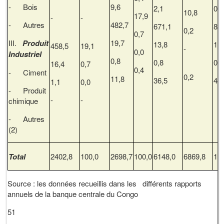
- Bois
9,6
2,1
0,1
10,8
17,9
-
-
- Autres
482,7
671,1
83
0,2
0,7
III.
Produit
19,7
13,8
13
458,5
19,1
-
0,0
Industriel
0,8
0,8
0,8
16,4
0,7
0,4
- Ciment
0,2
11,8
36,5
46
1,1
0,0
- Produit
-
-
chimique
- Autres
(2)
Total
2402,8
100,0
2698,7
100,0
6148,0
6869,8
10
Source : les données recueillis dans les différents rapports
annuels de la banque centrale du Congo
51