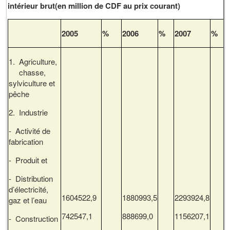
intérieur brut(en million de CDF au prix courant)
2005
%
2006
%
2007
%
1. Agriculture,
chasse,
sylviculture et
pêche
2. Industrie
- Activité de
fabrication
- Produit et
- Distribution
d’électricité,
1604522,9
1880993,5
2293924,8
gaz et l’eau
742547,1
888699,0
1156207,1
- Construction