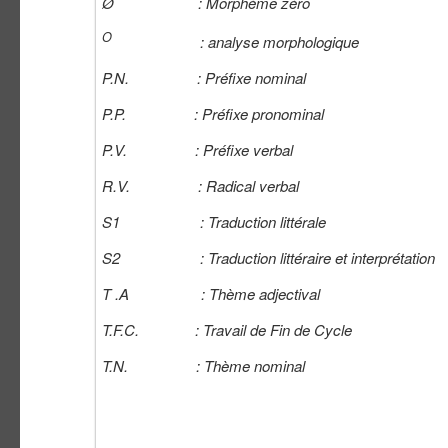
Ø : Morphème zéro
O
: analyse morphologique
P.N. : Préfixe nominal
P.P. : Préfixe pronominal
P.V. : Préfixe verbal
R.V. : Radical verbal
S1 : Traduction littérale
S2 : Traduction littéraire et interprétation
T .A : Thème adjectival
T.F.C. : Travail de Fin de Cycle
T.N. : Thème nominal