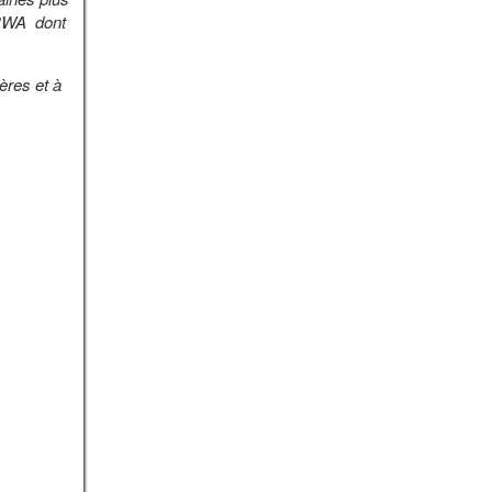
RWA dont
ères et à