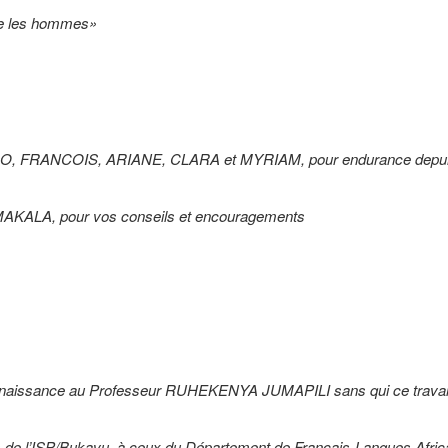
e les hommes»
DO, FRANCOIS, ARIANE, CLARA et MYRIAM, pour endurance depui
AKALA, pour vos conseils et encouragements
nnaissance au Professeur RUHEKENYA JUMAPILI sans qui ce travail 
de l’ISP/Bukavu à ceux du Département de Français-Langues Africa