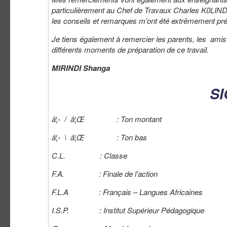
particulièrement au Chef de Travaux Charles 
les conseils et remarques m’ont été extrêmement pr
Je tiens également à remercier les parents, les amis
différents moments de préparation de ce travail.
MIRINDI Shanga
SI
â¦‹
/
â¦Œ
: Ton montant
â¦‹
\
â¦Œ
: Ton bas
C.L. : Classe
F.A. : Finale de l’action
F.L.A : Français – Langues Africaines
I.S.P. : Institut Supérieur Pédagogique