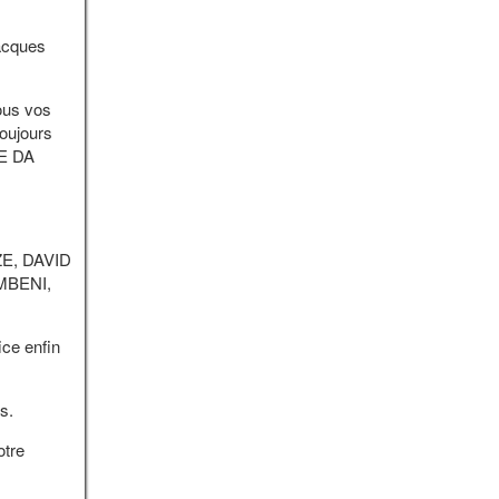
acques
ous vos
oujours
KE DA
ZE, DAVID
MBENI,
ce enfin
s.
otre