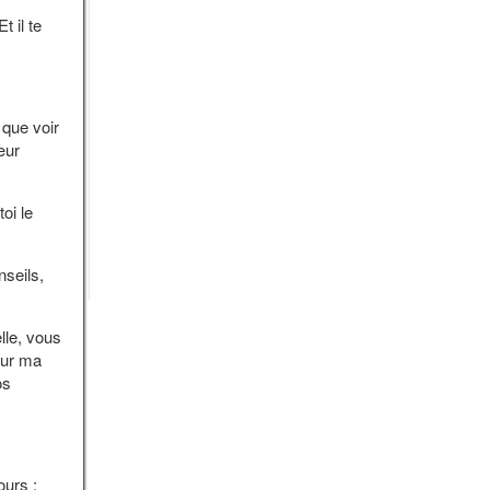
t il te
 que voir
œur
oi le
seils,
le, vous
our ma
os
urs ;