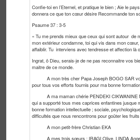
Confie-toi en l’Eternel, et pratique le bien ; Aie le pays
donnera ce que ton cœur désire Recommande ton sort à 
Psaume 37 : 3-5
« Tu me prends mieux que ceux qui sont autour de mo
mon extérieur condamne, toi qui vis dans mon cœur, 
affaiblir. Tu interviens avec tendresse et affection 
Ingrat, ô Dieu, serais-je de ne pas reconnaitre vos bien
maitre de ce monde.
A mon très cher Papa Joseph BOGO SAR vous qui 
pour tous vos efforts fournis pour ma bonne formation i
A ma maman chérie PENDEKI CIKWANINE Mariette,
qui a supporté tous mes caprices enfantines jusque 
bonne formation intellectuelle ; sociale, psychologiq
difficultés que nous rencontrons pour goûter les fruit
A mon petit-frère Christian EKA
A mes trois sœurs : IRAGI Olive, LINDA Ange, BO