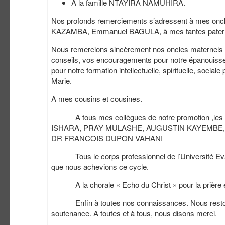
A la famille NTAYIRA NAMUHIRA.
Nos profonds remerciements s’adressent à mes o
KAZAMBA, Emmanuel BAGULA, à mes tantes patern
Nous remercions sincèrement nos oncles maternels
conseils, vos encouragements pour notre épanouiss
pour notre formation intellectuelle, spirituelle, soc
Marie.
A mes cousins et cousines.
A tous mes collègues de notre promotion ,les 
ISHARA, PRAY MULASHE, AUGUSTIN KAYEMBE,
DR FRANCOIS DUPON VAHANI
Tous le corps professionnel de l’Université Evangé
que nous achevions ce cycle.
A la chorale « Echo du Christ » pour la prière et 
Enfin à toutes nos connaissances. Nous restons ave
soutenance. A toutes et à tous, nous disons merci.