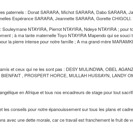
ncles paternels : Donat SARARA, Michot SARARA, Dabo SARARA, J
elles Espérance SARARA, Jeannette SARARA, Gorette CHIGOLI.
 : Souleymane NTAYIRA, Pierrot NTAYIRA, Ndeye NTAYIRA ; pour t
ement ; à ma tante maternelle Toyo NTAYIRA Mapendo qui se souci t
iale pour la pierre intense pour notre famille ; A ma grand-mère MARAM
amis et ceux qui ne les sont pas : DESY MULINDWA, OBEL AGAN
 BIENFAIT , PROSPERT HORCE, MULLAH HUSSAYN, LANDY O
lique en Afrique et tous nos encadreurs de stage pour tout sacrifi
les conseils pour notre épanouissement sur tous les plans et cadre
c une dette morale, car ce travail est franchement le fruit de v