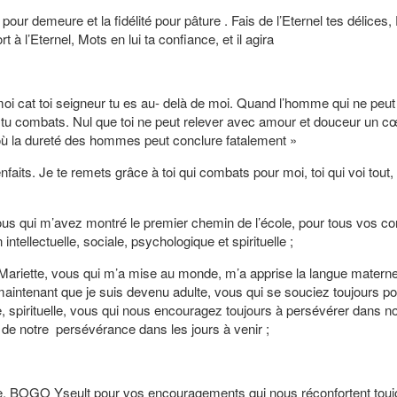
 pour demeure et la fidélité pour pâture . Fais de l’Eternel tes délices, E
l’Eternel, Mots en lui ta confiance, et il agira
i cat toi seigneur tu es au- delà de moi. Quand l’homme qui ne peut
tu combats. Nul que toi ne peut relever avec amour et douceur un c
là où la dureté des hommes peut conclure fatalement »
faits. Je te remets grâce à toi qui combats pour moi, toi qui voi tout, t
m’avez montré le premier chemin de l’école, pour tous vos con
ntellectuelle, sociale, psychologique et spirituelle ;
 vous qui m’a mise au monde, m’a apprise la langue maternel
maintenant que je suis devenu adulte, vous qui se souciez toujours p
ue, spirituelle, vous qui nous encouragez toujours à persévérer dans n
s de notre persévérance dans les jours à venir ;
GO Yseult pour vos encouragements qui nous réconfortent toujo