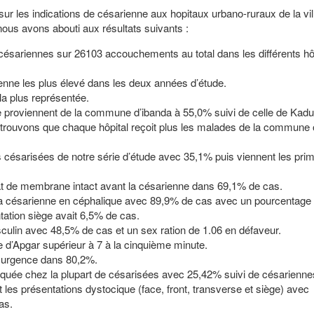
sur les indications de césarienne aux hopitaux urbano-ruraux de la vil
ous avons abouti aux résultats suivants :
césariennes sur 26103 accouchements au total dans les différents hô
ienne les plus élevé dans les deux années d’étude.
la plus représentée.
de proviennent de la commune d’ibanda à 55,0% suivi de celle de Kad
trouvons que chaque hôpital reçoit plus les malades de la commune o
s césarisées de notre série d’étude avec 35,1% puis viennent les pri
état de membrane intact avant la césarienne dans 69,1% de cas.
la césarienne en céphalique avec 89,9% de cas avec un pourcentage 
tation siège avait 6,5% de cas.
culin avec 48,5% de cas et un sex ration de 1.06 en défaveur.
e d’Apgar supérieur à 7 à la cinquième minute.
n urgence dans 80,2%.
ndiquée chez la plupart de césarisées avec 25,42% suivi de césarienne
t les présentations dystocique (face, front, transverse et siège) avec
as.