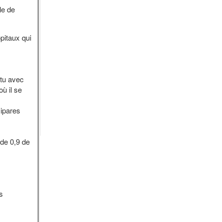
le de
pitaux qui
utu avec
ù il se
mipares
de 0,9 de
s