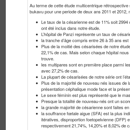
Au terme de cette étude multicentrique rétrospective 
bukavu pour une periode de deux ans 2011 et 2012, n
Le taux de la césarienne est de 11% soit 2994 
ont été inclus dans notre étude.
L’hôpital de Panzi représente un taux de césar
la tranche d’âge compris entre 26 à 35 ans est 
Plus de la moitié des césarisées de notre étu
22,1% de cas. Mais selon chaque hôpital nous 
trouve.
les multipares sont en première place parmi le
avec 27,2% de cas.
La plupart de césarisées de notre série ont l’
Plus de la majorité de nouveau nés issues de 
présentation céphalique mode face et la présen
Le sexe féminin est plus représenté que le mas
Presque la totalité de nouveau-nés ont un scor
la grande majorité de césarienne sont faites e
la souffrance fœtale aigue (SFA) est la plus i
itératives, disproportion foetopelvienne (DFP) e
respectivement 21,74%, 14,20% et 8,02% de c