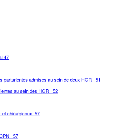
al 47
 des parturientes admises au sein de deux HGR 51
urientes au sein des HGR 52
 et chirurgicaux 57
ux CPN 57