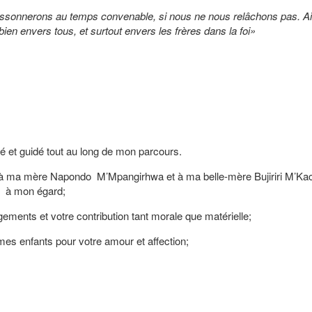
oissonnerons au temps convenable, si nous ne nous relâchons pas. Ai
ien envers tous, et surtout envers les frères dans la foi»
é et guidé tout au long de mon parcours.
n, à ma mère Napondo M’Mpangirhwa et à ma belle-mère Bujiriri M’Ka
is à mon égard;
ments et votre contribution tant morale que matérielle;
es enfants pour votre amour et affection;