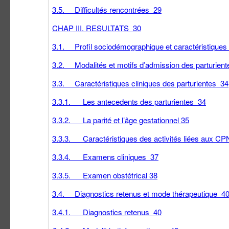
3.5. Difficultés rencontrées 29
CHAP III. RESULTATS 30
3.1. Profil sociodémographique et caractéristique
3.2. Modalités et motifs d’admission des parturien
3.3. Caractéristiques cliniques des parturientes 34
3.3.1. Les antecedents des parturientes 34
3.3.2. La parité et l’âge gestationnel 35
3.3.3. Caractéristiques des activités liées aux C
3.3.4. Examens cliniques 37
3.3.5. Examen obstétrical 38
3.4. Diagnostics retenus et mode thérapeutique 4
3.4.1. Diagnostics retenus 40