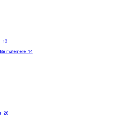
e 13
lité maternelle 14
ls 28