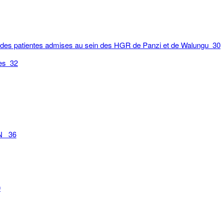
s des patientes admises au sein des HGR de Panzi et de Walungu 30
tes 32
PN 36
0