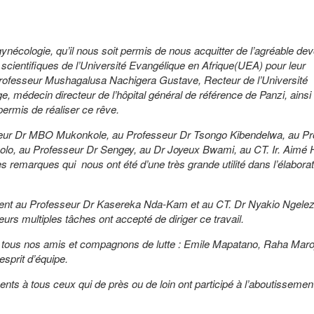
nécologie, qu’il nous soit permis de nous acquitter de l’agréable dev
cientifiques de l’Université Evangélique en Afrique(UEA) pour leur
Professeur Mushagalusa Nachigera Gustave, Recteur de l’Université
médecin directeur de l’hôpital général de référence de Panzi, ainsi q
 permis de réaliser ce rêve.
ur Dr MBO Mukonkole, au Professeur Dr Tsongo Kibendelwa, au Pr
olo, au Professeur Dr Sengey, au Dr Joyeux Bwami, au CT. Ir. Aimé 
les remarques qui nous ont été d’une très grande utilité dans l’élabora
ement au Professeur Dr Kasereka Nda-Kam et au CT. Dr Nyakio Ngeleza
urs multiples tâches ont accepté de diriger ce travail.
tous nos amis et compagnons de lutte : Emile Mapatano, Raha Maro
sprit d’équipe.
s à tous ceux qui de près ou de loin ont participé à l’aboutissement