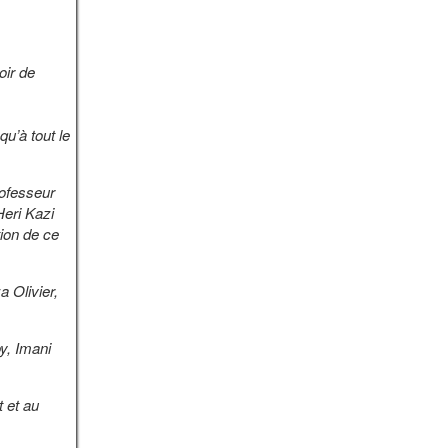
oir de
u’à tout le
ofesseur
Heri Kazi
tion de ce
 Olivier,
y, Imani
 et au