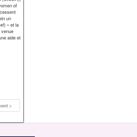
 women of
 cessent
ein un
f) » et la
s venue
une aide et
vant >