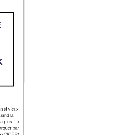
E
K
ussi vieux
uand la
 pluralité
arquer par
ge (CICER),