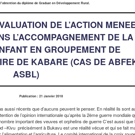
 l'obtention du diplôme de Graduat en Développement Rural.
EVALUATION DE L’ACTION MENE
NS L’ACCOMPAGNEMENT DE LA
ENFANT EN GROUPEMENT DE
RE DE KABARE (CAS DE ABFE
ASBL)
Publication : 21 Janvier 2018
s aussi récents que d’aucuns peuvent le penser. En réalité ils sont a
ention de l’opinion internationale qu’après la 2ème guerre mondiale q
ombre important des veuves et orphelins de guerre C’est aussi que la
ud –Kivu précisément à Bukavu est une réalité vécue et qui se fait m
’alimentation et l’agriculture. Le comité international de la croix rou