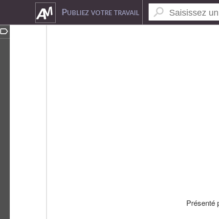
3315258
Publiez votre travail
Présenté