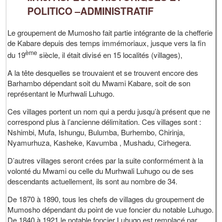
POLITICO –ADMINISTRATIF
Le groupement de Mumosho fait partie intégrante de la chefferie
de Kabare depuis des temps immémoriaux, jusque vers la fin
ème
du 19
siècle, il était divisé en 15 localités (villages),
A la tête desquelles se trouvaient et se trouvent encore des
Barhambo dépendant soit du Mwami Kabare, soit de son
représentant le Murhwali Luhugo.
Ces villages portent un nom qui a perdu jusqu’à présent que ne
correspond plus à l’ancienne délimitation. Ces villages sont :
Nshimbi, Mufa, Ishungu, Bulumba, Burhembo, Chirinja,
Nyamurhuza, Kasheke, Kavumba , Mushadu, Cirhegera.
D’autres villages seront crées par la suite conformément à la
volonté du Mwami ou celle du Murhwali Luhugo ou de ses
descendants actuellement, ils sont au nombre de 34.
De 1870 à 1890, tous les chefs de villages du groupement de
Mumosho dépendant du point de vue foncier du notable Luhugo.
De 1840 à 1921 le notable foncier Luhugo est remplacé par