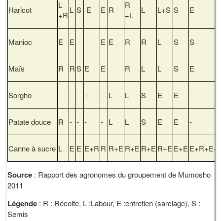
L
R
Haricot
L
S
E
E
R
L
L+S
S
E
+R
+L
Manioc
E
E
E
E
R
R
L
S
S
Maïs
R
R
S
E
E
R
L
L
S
E
Sorgho
-
-
-
--
-
L
L
S
E
E
-
Patate douce
R
-
-
-
-
L
L
S
E
E
-
Canne à sucre
L
E
E
E+R
R
R+E
R+E
R+E
R+E
E+E
E+R+E+
Source
: Rapport des agronomes du groupement de Mumosho
2011
Légende
: R : Récolte, L :Labour, E :entretien (sarclage), S :
Semis