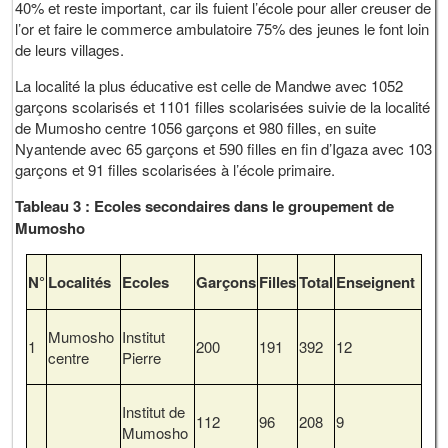
40% et reste important, car ils fuient l’école pour aller creuser de
l’or et faire le commerce ambulatoire 75% des jeunes le font loin
de leurs villages.
La localité la plus éducative est celle de Mandwe avec 1052
garçons scolarisés et 1101 filles scolarisées suivie de la localité
de Mumosho centre 1056 garçons et 980 filles, en suite
Nyantende avec 65 garçons et 590 filles en fin d’Igaza avec 103
garçons et 91 filles scolarisées à l’école primaire.
Tableau 3 : Ecoles secondaires dans le groupement de
Mumosho
N°
Localités
Ecoles
Garçons
Filles
Total
Enseignent
Mumosho
Institut
1
200
191
392
12
centre
Pierre
Institut de
112
96
208
9
Mumosho