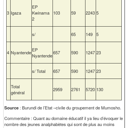
EP
3
Igaza
Kwinama
103
59
2243
5
2
s/
65
149
5
EP
4
Nyantende
657
590
1247
23
Nyantende
s/ Total
657
590
1247
23
Total
2959
2761
5720
130
général
Source
: Burundi de l’Etat –civile du groupement de Mumosho.
Commentaire : Quant au domaine éducatif il ya lieu d’évoquer le
nombre des jeunes analphabètes qui sont de plus au moins