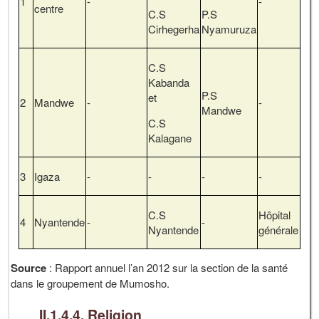
1
-
-
centre
C.S
P.S
Cirhegerha
Nyamuruza
C.S
Kabanda
P.S
et
2
Mandwe
-
-
Mandwe
C.S
Kalagane
3
Igaza
-
-
-
-
C.S
Hôpital
4
Nyantende
-
-
Nyantende
générale
Source
: Rapport annuel l’an 2012 sur la section de la santé
dans le groupement de Mumosho.
II.1.4.4. Religion