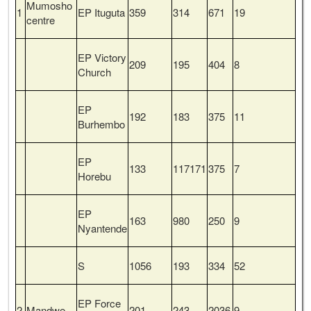
Mumosho
1
EP Ituguta
359
314
671
19
centre
EP Victory
209
195
404
8
Church
EP
192
183
375
11
Burhembo
EP
133
117171
375
7
Horebu
EP
163
980
250
9
Nyantende
S
1056
193
334
52
EP Force
2
Mandwe
201
243
2036
9