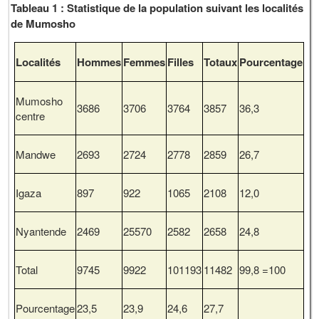
Tableau 1 : Statistique de la population suivant les localités
de Mumosho
Localités
Hommes
Femmes
Filles
Totaux
Pourcentage
Mumosho
3686
3706
3764
3857
36,3
centre
Mandwe
2693
2724
2778
2859
26,7
Igaza
897
922
1065
2108
12,0
Nyantende
2469
25570
2582
2658
24,8
Total
9745
9922
101193
11482
99,8 =100
Pourcentage
23,5
23,9
24,6
27,7