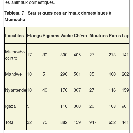
les animaux domestiques.
Tableau 7 : Statistiques des animaux domestiques à
Mumosho
Localités
Etangs
Pigeons
Vache
Chèvre
Moutons
Porcs
Lapi
Mumosho
17
30
300
405
27
273
141
centre
Mandwe
10
5
296
501
85
460
262
Nyantende
10
40
170
307
27
116
159
Igaza
5
116
300
20
108
90
Total
32
75
882
159
947
652
4410