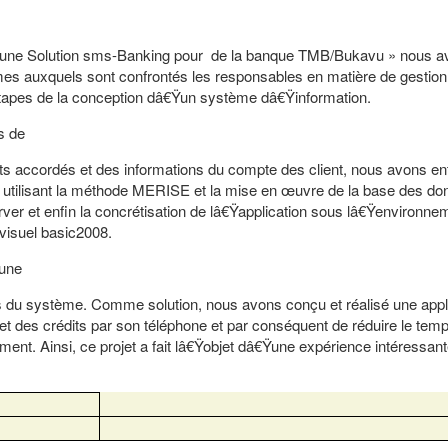
â€Ÿune Solution sms-Banking pour de la banque TMB/Bukavu » nous a
mes auxquels sont confrontés les responsables en matière de gestio
 étapes de la conception dâ€Ÿun système dâ€Ÿinformation.
s de
ts accordés et des informations du compte des client, nous avons e
en utilisant la méthode MERISE et la mise en œuvre de la base des d
er et enfin la concrétisation de lâ€Ÿapplication sous lâ€Ÿenvironne
visuel basic2008.
une
es du système. Comme solution, nous avons conçu et réalisé une appli
t des crédits par son téléphone et par conséquent de réduire le tem
ment. Ainsi, ce projet a fait lâ€Ÿobjet dâ€Ÿune expérience intéressan