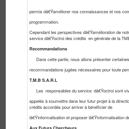
permis dâ€Ÿaméliorer nos connaissances et nos com
programmation.
Cependant les perspectives dâ€Ÿamélioration de notre 
service dâ€Ÿoctroi des crédits en générale de la TM
Recommandations
Dans cette partie, nous allons présenter certaine
recommandations jugées nécessaires pour toute pers
T.M.B S.A.R.L
Les responsables du service dâ€Ÿoctroi sont vi
appelés à soumettre dans leur futur projet à la dir
crédits accordés pour arriver à bénéficier de
lâ€Ÿinformatisation et proposer lâ€Ÿinformatisation d
Aux Futurs Chercheurs