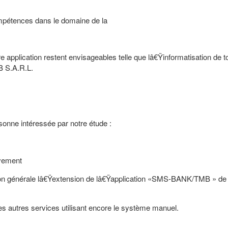
pétences dans le domaine de la
application restent envisageables telle que lâ€Ÿinformatisation de to
B S.A.R.L.
s
onne intéressée par notre étude :
vement
ection générale lâ€Ÿextension de lâ€Ÿapplication «SMS-BANK/TMB » de
es autres services utilisant encore le système manuel.