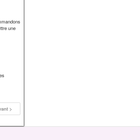
commandons
ttre une
les
vant >