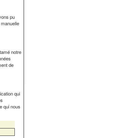
vons pu
n manuelle
ntamé notre
onnées
ment de
cation qui
ps
te qui nous