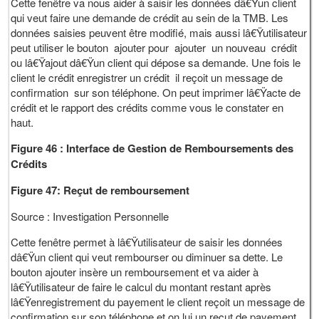
Cette fenêtre va nous aider à saisir les données dâ€Ÿun client
qui veut faire une demande de crédit au sein de la TMB. Les
données saisies peuvent être modifié, mais aussi lâ€Ÿutilisateur
peut utiliser le bouton ajouter pour ajouter un nouveau crédit
ou lâ€Ÿajout dâ€Ÿun client qui dépose sa demande. Une fois le
client le crédit enregistrer un crédit il reçoit un message de
confirmation sur son téléphone. On peut imprimer lâ€Ÿacte de
crédit et le rapport des crédits comme vous le constater en
haut.
Figure 46 : Interface de Gestion de Remboursements des
Crédits
Figure 47: Reçut de remboursement
Source : Investigation Personnelle
Cette fenêtre permet à lâ€Ÿutilisateur de saisir les données
dâ€Ÿun client qui veut rembourser ou diminuer sa dette. Le
bouton ajouter insère un remboursement et va aider à
lâ€Ÿutilisateur de faire le calcul du montant restant après
lâ€Ÿenregistrement du payement le client reçoit un message de
confirmation sur son téléphone et on lui un reçut de payement.