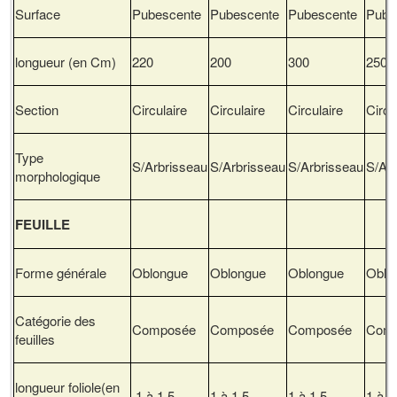
Surface
Pubescente
Pubescente
Pubescente
Pube
longueur (en Cm)
220
200
300
250
Section
Circulaire
Circulaire
Circulaire
Circu
Type
S/Arbrisseau
S/Arbrisseau
S/Arbrisseau
S/Ar
morphologique
FEUILLE
Forme générale
Oblongue
Oblongue
Oblongue
Oblo
Catégorie des
Composée
Composée
Composée
Com
feuilles
longueur foliole(en
1 à 1,5
1 à 1,5
1 à 1,5
1 à 1