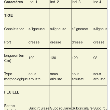
Caractères
Ind. 1
Ind. 2
Ind. 3
Ind.4
TIGE
Consistance
s/ligneuse
s/ligneuse
s/ligneuse
s/ligneuse
Port
dressé
dressé
dressé
dressé
longueur (en
100
130
120
98
Cm)
Type
sous-
sous-
sous-
sous-
morphologique
arbuste
arbuste
arbuste
arbuste
FEUILLE
Forme
Subcirculaire
Subcirculaire
Subcirculaire
Subcircula