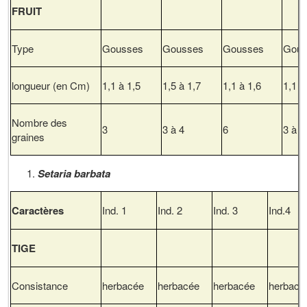
FRUIT
Type
Gousses
Gousses
Gousses
Gous
longueur (en Cm)
1,1 à 1,5
1,5 à 1,7
1,1 à 1,6
1,1 à
Nombre des
3
3 à 4
6
3 à 6
graines
Setaria barbata
Caractères
Ind. 1
Ind. 2
Ind. 3
Ind.4
TIGE
Consistance
herbacée
herbacée
herbacée
herbacé