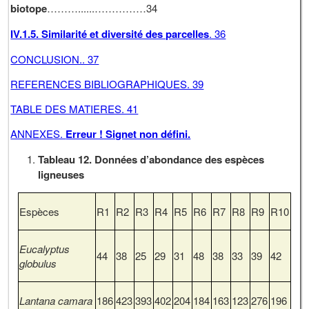
biotope
………......……………34
IV.1.5. Similarité et diversité des parcelles
. 36
CONCLUSION.. 37
REFERENCES BIBLIOGRAPHIQUES. 39
TABLE DES MATIERES. 41
ANNEXES.
Erreur ! Signet non défini.
Tableau 12. Données d’abondance des espèces
ligneuses
Espèces
R1
R2
R3
R4
R5
R6
R7
R8
R9
R10
Eucalyptus
44
38
25
29
31
48
38
33
39
42
globulus
Lantana camara
186
423
393
402
204
184
163
123
276
196