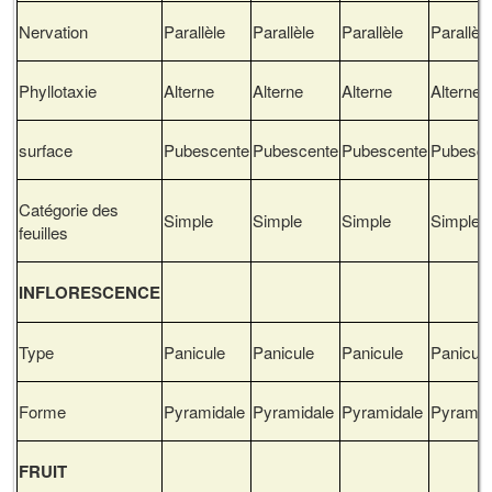
Nervation
Parallèle
Parallèle
Parallèle
Parallèl
Phyllotaxie
Alterne
Alterne
Alterne
Alterne
surface
Pubescente
Pubescente
Pubescente
Pubesce
Catégorie des
Simple
Simple
Simple
Simple
feuilles
INFLORESCENCE
Type
Panicule
Panicule
Panicule
Panicul
Forme
Pyramidale
Pyramidale
Pyramidale
Pyramid
FRUIT