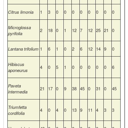
Citrus limonia
1
3
0
0
0
0
0
0
0
0
Microglossa
2
18
0
1
12
7
12
25
21
0
pyrifolia
Lantana trifolium
1
6
1
0
2
6
12
14
9
0
Hibiscus
4
0
5
1
0
0
0
0
0
6
aponeurus
Paveta
21
17
0
9
38
45
0
31
0
45
intermedia
Triumfetta
4
0
4
0
13
9
11
4
3
3
cordifolia