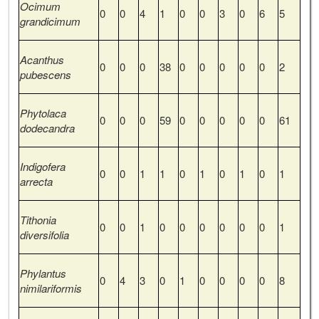
Ocimum
0
0
4
1
0
0
3
0
6
5
grandicimum
Acanthus
0
0
0
38
0
0
0
0
0
2
pubescens
Phytolaca
0
0
0
59
0
0
0
0
0
61
dodecandra
Indigofera
0
0
1
1
0
1
0
1
0
1
arrecta
Tithonia
0
0
1
0
0
0
0
0
0
1
diversifolia
Phylantus
0
4
3
0
1
0
0
0
0
8
nimilariformis