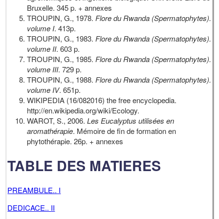
Bruxelle. 345 p. + annexes
TROUPIN, G., 1978.
Flore du Rwanda (Spermatophytes).
volume I
. 413p.
TROUPIN, G., 1983.
Flore du Rwanda (Spermatophytes).
volume II
. 603 p.
TROUPIN, G., 1985.
Flore du Rwanda (Spermatophytes).
volume III
. 729 p.
TROUPIN, G., 1988.
Flore du Rwanda (Spermatophytes).
volume IV
. 651p.
WIKIPEDIA (16/082016) the free encyclopedia.
http://en.wikipedia.org/wiki/Ecology.
WAROT, S., 2006.
Les Eucalyptus utilisées en
aromathérapie
. Mémoire de fin de formation en
phytothérapie. 26p. + annexes
TABLE DES MATIERES
PREAMBULE.. I
DEDICACE.. II