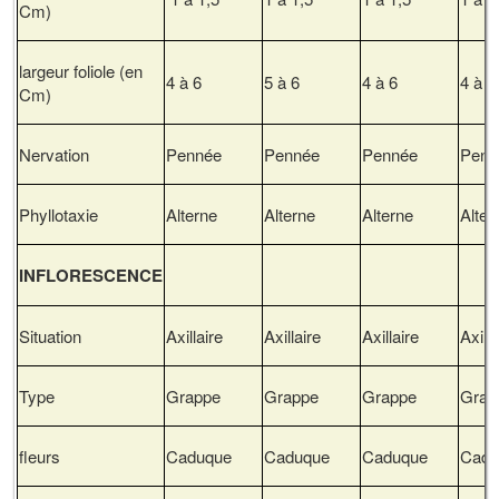
Cm)
largeur foliole (en
4 à 6
5 à 6
4 à 6
4 à 5
Cm)
Nervation
Pennée
Pennée
Pennée
Penn
Phyllotaxie
Alterne
Alterne
Alterne
Alter
INFLORESCENCE
Situation
Axillaire
Axillaire
Axillaire
Axilla
Type
Grappe
Grappe
Grappe
Grap
fleurs
Caduque
Caduque
Caduque
Cadu