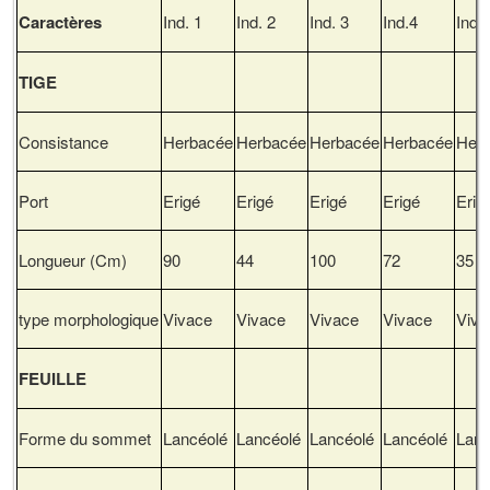
Caractères
Ind. 1
Ind. 2
Ind. 3
Ind.4
Ind.
TIGE
Consistance
Herbacée
Herbacée
Herbacée
Herbacée
Her
Port
Erigé
Erigé
Erigé
Erigé
Erig
Longueur (Cm)
90
44
100
72
35
type morphologique
Vivace
Vivace
Vivace
Vivace
Viva
FEUILLE
Forme du sommet
Lancéolé
Lancéolé
Lancéolé
Lancéolé
Lanc