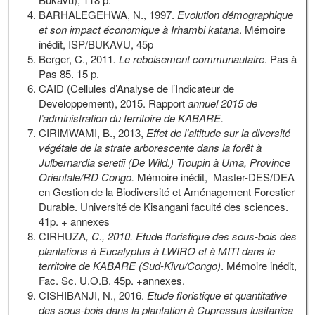
BARHALEGEHWA, N., 1997.
Evolution démographique
et son impact économique à Irhambi katana
. Mémoire
inédit, ISP/BUKAVU, 45p
Berger, C., 2011
. Le reboisement communautaire
. Pas à
Pas 85. 15 p.
CAID (Cellules d’Analyse de l’Indicateur de
Developpement), 2015. Rapport
annuel 2015 de
l’administration du territoire de KABARE.
CIRIMWAMI, B., 2013,
Effet de l’altitude sur la diversité
végétale de la strate arborescente dans la forêt à
Julbernardia seretii (De Wild.) Troupin à Uma, Province
Orientale/RD Congo.
Mémoire inédit, Master-DES/DEA
en Gestion de la Biodiversité et Aménagement Forestier
Durable. Université de Kisangani faculté des sciences.
41p. + annexes
CIRHUZA
, C., 2010. Etude floristique des sous-bois des
plantations à Eucalyptus à LWIRO et à MITI dans le
territoire de KABARE (Sud-Kivu/Congo)
. Mémoire inédit,
Fac. Sc. U.O.B. 45p. +annexes.
CISHIBANJI, N., 2016.
Etude floristique et quantitative
des sous-bois dans la plantation à Cupressus lusitanica