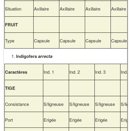
Situation
Axillaire
Axillaire
Axillaire
Axillaire
FRUIT
Type
Capsule
Capsule
Capsule
Capsule
Indigofera
arrecta
Caractères
Ind. 1
Ind. 2
Ind. 3
Ind.4
TIGE
Consistance
S/ligneuse
S/ligneuse
S/ligneuse
S/lig
Port
Erigée
Erigée
Erigée
Erig