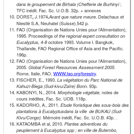
dans le groupement de Birhala (Chefferie de Burhinyi
;
TFC inédit. Fac. Sc. U.O.B. 32p. + annexes
DORST
,
J.1974
.
Avant que nature meure
. Delachaux et
Niestlé S.A, Neuhatel (Suisse).542 p.
FAO (Organisation de Nations Unies pour l’Alimentation),
1995. Proceedings of
the regional expert consultation on
Eucalyptus, 4-8
octobre 1993. Volume I. Bangkok,
Thaïlande, FAO Regional Office of Asia and the Pacific.
196p.
FAO (Organisation de Nations Unies pour l’Alimentation),
2005.
Global Forest Resources Assessment 2005
.
Rome, Italie, FAO,
WWW.fao.org/forestry
.
FISCHER, E., 1993.
La végétation du Parc National de
Kahuzi-Biega (Sud-kivu/Zaïre) Bonn
. 93p.
KABONYI, N., 2014
. Morphologie végétale,
notes de
cours inédites, Fac. Sc. UOB. 118p.
KADORHO, A., 2011.
Etude floristique des sous-bois des
plantations à Eucalyptusdans la ville de BUKAU (Sud-
Kivu/Congo).
Mémoire inédit, Fac. Sc. U.O.B. 43p. .
KATAOMBA et al, 2010.
Plantes adventices du
peuplement à Eucalyptus spp ; en ville de Butembo,