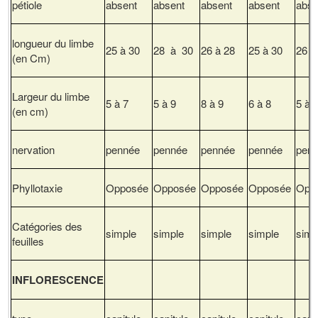
pétiole
absent
absent
absent
absent
abse
longueur du limbe
25 à 30
28 à 30
26 à 28
25 à 30
26 à
(en Cm)
Largeur du limbe
5 à 7
5 à 9
8 à 9
6 à 8
5 à 
(en cm)
nervation
pennée
pennée
pennée
pennée
pen
Phyllotaxie
Opposée
Opposée
Opposée
Opposée
Opp
Catégories des
simple
simple
simple
simple
simp
feuilles
INFLORESCENCE