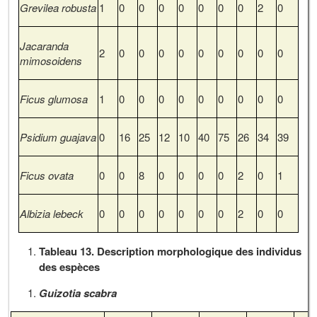
Grevilea robusta
1
0
0
0
0
0
0
0
2
0
Jacaranda
2
0
0
0
0
0
0
0
0
0
mimosoidens
Ficus glumosa
1
0
0
0
0
0
0
0
0
0
Psidium guajava
0
16
25
12
10
40
75
26
34
39
Ficus ovata
0
0
8
0
0
0
0
2
0
1
Albizia lebeck
0
0
0
0
0
0
0
2
0
0
Tableau 13. Description morphologique des individus
des espèces
Guizotia scabra