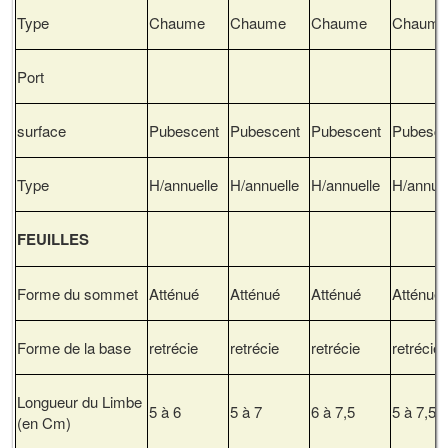
Type
Chaume
Chaume
Chaume
Chaum
Port
surface
Pubescent
Pubescent
Pubescent
Pubesce
Type
H/annuelle
H/annuelle
H/annuelle
H/annuel
FEUILLES
Forme du sommet
Atténué
Atténué
Atténué
Atténué
Forme de la base
retrécie
retrécie
retrécie
retrécie
Longueur du Limbe
5 à 6
5 à 7
6 à 7,5
5 à 7,5
(en Cm)