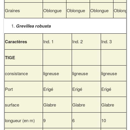
Graines
Oblongue
Oblongue
Oblongue
Oblongu
Grevillea robusta
Caractères
Ind. 1
Ind. 2
Ind. 3
TIGE
consistance
ligneuse
ligneuse
ligneuse
Port
Erigé
Erigé
Erigé
surface
Glabre
Glabre
Glabre
longueur (en m)
9
6
10