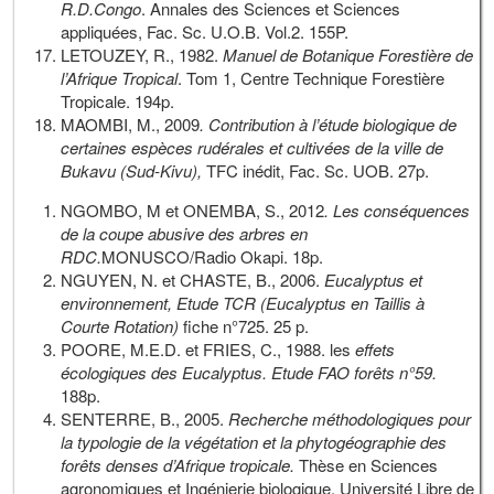
R.D.Congo
. Annales des Sciences et Sciences
appliquées, Fac. Sc. U.O.B. Vol.2. 155P.
LETOUZEY, R., 1982.
Manuel de Botanique Forestière de
l’Afrique Tropical
. Tom 1, Centre Technique Forestière
Tropicale. 194p.
MAOMBI, M., 2009
. Contribution à l’étude biologique de
certaines espèces rudérales et cultivées de la ville de
Bukavu (Sud-Kivu),
TFC inédit, Fac. Sc. UOB. 27p.
NGOMBO, M et ONEMBA, S., 2012
. Les conséquences
de la coupe abusive des arbres en
RDC.
MONUSCO/Radio Okapi. 18p.
NGUYEN, N. et CHASTE, B., 2006.
Eucalyptus et
environnement, Etude TCR (Eucalyptus en Taillis à
Courte Rotation)
fiche n°725. 25 p.
POORE, M.E.D. et FRIES, C., 1988. les
effets
écologiques des Eucalyptus. Etude FAO forêts n°59.
188p.
SENTERRE, B., 2005.
Recherche méthodologiques pour
la typologie de la végétation et la phytogéographie des
forêts denses d’Afrique tropicale.
Thèse en Sciences
agronomiques et Ingénierie biologique. Université Libre de