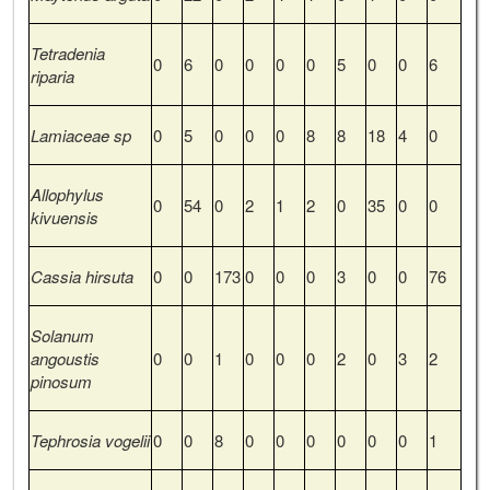
Tetradenia
0
6
0
0
0
0
5
0
0
6
riparia
Lamiaceae sp
0
5
0
0
0
8
8
18
4
0
Allophylus
0
54
0
2
1
2
0
35
0
0
kivuensis
Cassia hirsuta
0
0
173
0
0
0
3
0
0
76
Solanum
angoustis
0
0
1
0
0
0
2
0
3
2
pinosum
Tephrosia vogelii
0
0
8
0
0
0
0
0
0
1