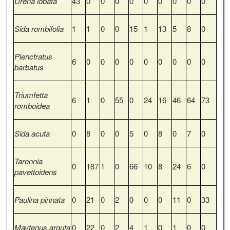
Urena lobata
43
0
0
0
0
0
0
0
0
0
Sida rombifolia
1
1
0
0
15
1
13
5
8
0
Plenctratus
6
0
0
0
0
0
0
0
0
0
barbatus
Triumfetta
6
1
0
55
0
24
16
46
64
73
romboidea
Sida acuta
0
8
0
0
5
0
8
0
7
0
Tarennia
0
187
1
0
66
10
8
24
6
0
pavettoidens
Paulina pinnata
0
21
0
2
0
0
0
11
0
33
Maytenus arguta
0
22
0
2
4
1
0
1
0
0