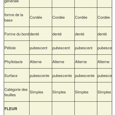
générale
forme de la
Cordée
Cordée
Cordée
Cordée
base
Forme du bord
denté
denté
denté
denté
Pétiole
pubescent
pubescent
pubescent
pubescen
Phyllotaxie
Alterne
Alterne
Alterne
Alterne
Surface
pubescente
pubescente
pubescente
pubescen
Catégorie des
Simples
Simples
Simples
Simples
feuilles
FLEUR