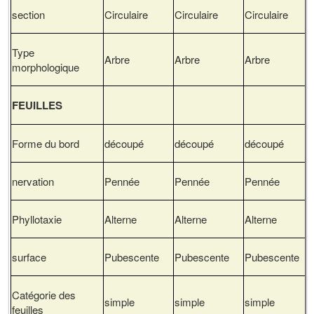
section
Circulaire
Circulaire
Circulaire
Type
Arbre
Arbre
Arbre
morphologique
FEUILLES
Forme du bord
découpé
découpé
découpé
nervation
Pennée
Pennée
Pennée
Phyllotaxie
Alterne
Alterne
Alterne
surface
Pubescente
Pubescente
Pubescente
Catégorie des
simple
simple
simple
feuilles