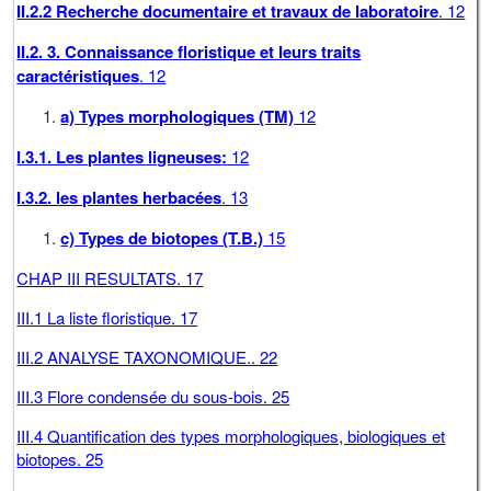
II.2.2 Recherche documentaire et travaux de laboratoire
. 12
II.2. 3. Connaissance floristique et leurs traits
caractéristiques
. 12
a)
Types morphologiques (TM)
12
I.3.1. Les plantes ligneuses
:
12
I.3.2. les plantes herbacées
. 13
c) Types de biotopes (T.B.)
15
CHAP III RESULTATS. 17
III.1 La liste floristique. 17
III.2 ANALYSE TAXONOMIQUE.. 22
III.3 Flore condensée du sous-bois. 25
III.4 Quantification des types morphologiques, biologiques et
biotopes. 25