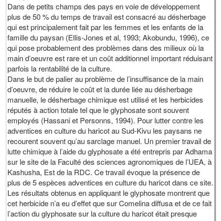
Dans de petits champs des pays en voie de développement
plus de 50 % du temps de travail est consacré au désherbage
qui est principalement fait par les femmes et les enfants de la
famille du paysan (Ellis-Jones et al, 1993; Akobundu, 1996), ce
qui pose probablement des problèmes dans des milieux où la
main d’oeuvre est rare et un coût additionnel important réduisant
parfois la rentabilité de la culture.
Dans le but de palier au problème de l’insuffisance de la main
d’oeuvre, de réduire le coût et la durée liée au désherbage
manuelle, le désherbage chimique est utilisé et les herbicides
réputés à action totale tel que le glyphosate sont souvent
employés (Hassani et Personns, 1994). Pour lutter contre les
adventices en culture du haricot au Sud-Kivu les paysans ne
recourent souvent qu’au sarclage manuel. Un premier travail de
lutte chimique à l’aide du glyphosate a été entrepris par Adhama
sur le site de la Faculté des sciences agronomiques de l’UEA, à
Kashusha, Est de la RDC. Ce travail évoque la présence de
plus de 5 espèces adventices en culture du haricot dans ce site.
Les résultats obtenus en appliquant le glyphosate montrent que
cet herbicide n’a eu d’effet que sur Comelina diffusa et de ce fait
l’action du glyphosate sur la culture du haricot était presque