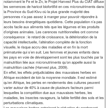
notamment le Fe et le Zn, le Projet Harvest Plus du CIAT diffuse
les semences de haricot biofortifié en ces micronutriments dans
la Province du Sud-Kivu où la plus grande majorité des
personnes n’a pas assez à manger pour pouvoir répondre à
leurs besoins énergétiques quotidiens. Cette population n’a pas
accès facile aux aliments tels que les légumes et les produits
d’origines animales. Les carences nutritionnelles ont comme
conséquence : le retard de croissance, la détérioration de la
capacité intellectuelle, l’altération complète de la fonction
visuelle, le risque accru des maladies et en fin la mort
prématurée qui s’en suit. Les femmes et jeunes enfants dans
les pays en voie de développement sont les plus touchés par la
malnutrition liée aux micronutriments qu’on appelle aussi la
malnutrition cachée (Harvest plus, 2009).
En effet, les effets préjudiciables des mauvaises herbes en
Afrique excèdent de loin la moyenne mondiale. Il est estimé
qu’en Afrique, les pertes en rendements des cultures peuvent
varier autour de 40% à cause de plusieurs facteurs parmi
lesquelles la compétition due aux mauvaises herbes, les
maladies, les insectes ravageurs, la faible fertilité des sols et les
perturbations climatiques.
Les mauvaises herbes entrainent la réduction du rendement