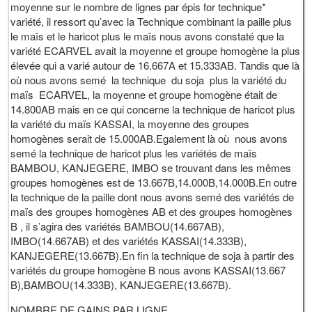
moyenne sur le nombre de lignes par épis for technique*
variété, il ressort qu’avec la Technique combinant la paille plus
le maïs et le haricot plus le maïs nous avons constaté que la
variété ECARVEL avait la moyenne et groupe homogène la plus
élevée qui a varié autour de 16.667A et 15.333AB. Tandis que là
où nous avons semé la technique du soja plus la variété du
maïs ECARVEL, la moyenne et groupe homogène était de
14.800AB mais en ce qui concerne la technique de haricot plus
la variété du maïs KASSAI, la moyenne des groupes
homogènes serait de 15.000AB.Egalement là où nous avons
semé la technique de haricot plus les variétés de maïs
BAMBOU, KANJEGERE, IMBO se trouvant dans les mêmes
groupes homogènes est de 13.667B,14.000B,14.000B.En outre
la technique de la paille dont nous avons semé des variétés de
maïs des groupes homogènes AB et des groupes homogènes
B , il s’agira des variétés BAMBOU(14.667AB),
IMBO(14.667AB) et des variétés KASSAI(14.333B),
KANJEGERE(13.667B).En fin la technique de soja à partir des
variétés du groupe homogène B nous avons KASSAI(13.667
B),BAMBOU(14.333B), KANJEGERE(13.667B).
NOMBRE DE GAINS PAR LIGNE