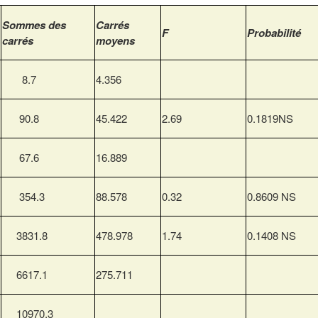
Sommes des
Carrés
F
Probabilité
carrés
moyens
8.7
4.356
90.8
45.422
2.69
0.1819NS
67.6
16.889
354.3
88.578
0.32
0.8609 NS
3831.8
478.978
1.74
0.1408 NS
6617.1
275.711
10970.3