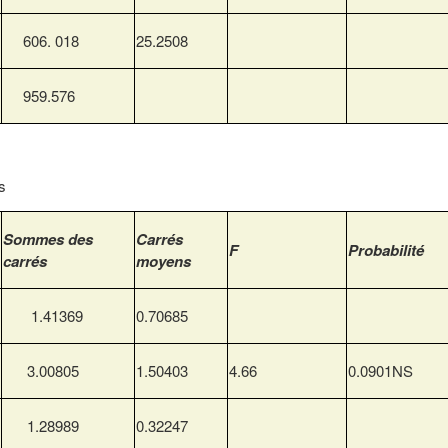
606. 018
25.2508
959.576
s
Sommes des
Carrés
F
Probabilité
carrés
moyens
1.41369
0.70685
3.00805
1.50403
4.66
0.0901NS
1.28989
0.32247