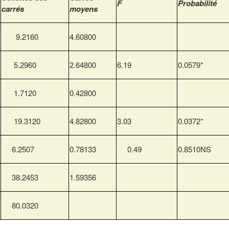
F
Probabilité
carrés
moyens
9.2160
4.60800
5.2960
2.64800
6.19
0.0579*
1.7120
0.42800
19.3120
4.82800
3.03
0.0372*
6.2507
0.78133
0.49
0.8510NS
38.2453
1.59356
80.0320