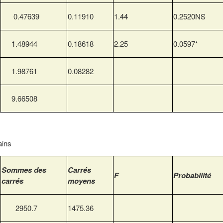
0.47639
0.11910
1.44
0.2520NS
1.48944
0.18618
2.25
0.0597*
1.98761
0.08282
9.66508
ains
Sommes des
Carrés
F
Probabilité
carrés
moyens
2950.7
1475.36