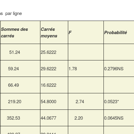
s par ligne
Sommes des
Carrés
F
Probabilité
carrés
moyens
51.24
25.6222
59.24
29.6222
1.78
0.2796NS
66.49
16.6222
219.20
54.8000
2.74
0.0523*
352.53
44.0677
2.20
0.0645NS