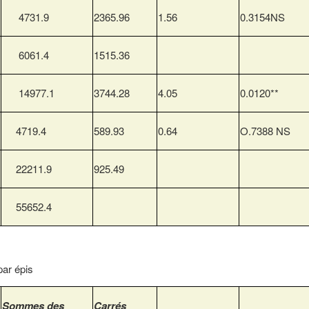
4731.9
2365.96
1.56
0.3154NS
6061.4
1515.36
14977.1
3744.28
4.05
0.0120**
4719.4
589.93
0.64
O.7388 NS
22211.9
925.49
55652.4
par épis
Sommes des
Carrés