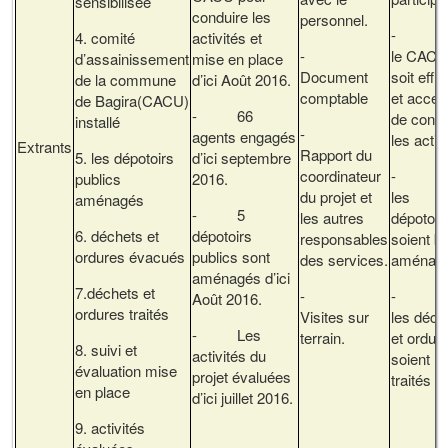
sensibilisée
conduire les
personnel.
- Q
4. comité
activités et
-
le CAC
d’assainissement
mise en place
Document
soit effi
de la commune
d’ici Août 2016.
comptable
et accep
de Bagira(CACU)
- 66
de condu
installé
-
agents engagés
les activ
Extrants
Rapport du
5. les dépotoirs
d’ici septembre
coordinateur
- Q
publics
2016.
du projet et
les
aménagés
- 5
les autres
dépotoir
6. déchets et
dépotoirs
responsables
soient b
ordures évacués
publics sont
des services.
aménag
aménagés d’ici
7.déchets et
-
- Q
Août 2016.
ordures traités
Visites sur
les déch
- Les
terrain.
et ordur
8. suivi et
activités du
soient
évaluation mise
projet évaluées
traités
en place
d’ici juillet 2016.
9. activités