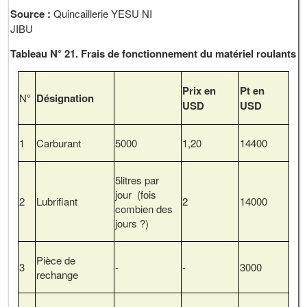
Source :
Quincaillerie YESU NI
JIBU
Tableau N° 21. Frais de fonctionnement du matériel roulants
Prix en
Pt en
N°
Désignation
USD
USD
1
Carburant
5000
1,20
14400
5litres par
jour (fois
2
Lubrifiant
2
14000
combien des
jours ?)
Pièce de
3
-
-
3000
rechange