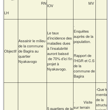
RN
MV
C
IOV
LH
·
Enquêtes
Le taux
auprès de la
d’incidence des
Assainir le milieu
population.
maladies dues
de la commune
à l’insalubrité
·
Objectif
de Bagira au
auront baissé
Rapport de
quartier
de 70% d’ici fin
l’HGR et C.S
Nyakavogo
projet à
de la
Nyakavogo.
commune de
Bagira
-Que les
membre
de la
· Visite
structur
sur terrain
5 quartiers de la
soient