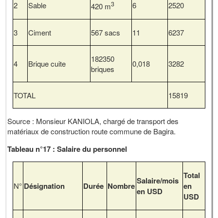
3
2
Sable
6
2520
420 m
3
Ciment
567 sacs
11
6237
182350
4
Brique cuite
0,018
3282
briques
TOTAL
15819
Source : Monsieur KANIOLA, chargé de transport des
matériaux de construction route commune de Bagira.
Tableau n°17 : Salaire du personnel
Total
Salaire/mois
N°
Désignation
Durée
Nombre
en
en USD
USD