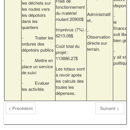
Frais de
les déchets sur
disponib
fonctionnement
·
les routes vers
du matériel
Administratif
les dépotoirs
- Q
roulant 20900$
et..
dans les
le
quartiers
finance
Imprévus (7%) :
-
soit libér
6213.08$
Observation
- Traiter les
bien gér
directe sur
ordures des
Coût total du
terrain.
dépotoirs publics
- Qu’
projet :
y ait stab
113886.27$
- Mettre en
politique
place un service
Les totaux sont
de suivi
à revoir après
les calculs des
- Evaluer
toutes les
les activités
dépenses.
< Précédent
Suivant >