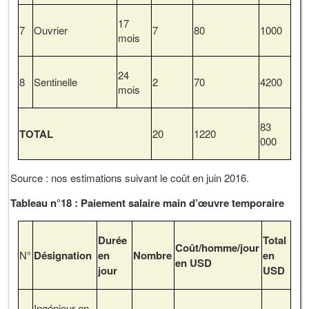
17
7
Ouvrier
7
80
1000
mois
24
8
Sentinelle
2
70
4200
mois
83
TOTAL
20
1220
000
Source : nos estimations suivant le coût en juin 2016.
Tableau n°18 : Paiement salaire main d’œuvre temporaire
Durée
Total
Coût/homme/jour
N°
Désignation
en
Nombre
en
en USD
jour
USD
Ingénieur en