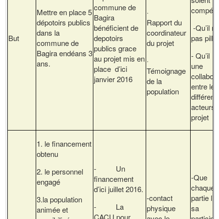
commune de
compéte
Mettre en place 5
·
Bagira
dépotoirs publics
Rapport du
bénéficient de
-Qu’il n’
dans la
coordinateur
But
depotoirs
pas pilla
commune de
du projet
publics grace
Bagira endéans 3
- Qu’il y 
au projet mis en
·
ans.
une
place d’ici
Témoignage
collabor
janvier 2016
de la
entre les
population
différent
acteurs 
projet
1. le financement
obtenu
- Un
2. le personnel
-Que
financement
engagé
chaque
d’ici juillet 2016.
-contact
partie li
3.la population
- La
physique
sa
animée et
CACU pour
avec le
participa