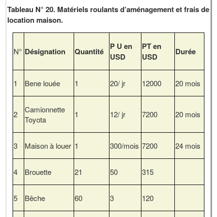
Tableau N° 20. Matériels roulants d’aménagement et frais de
location maison.
P U en
PT en
N°
Désignation
Quantité
Durée
USD
USD
1
Bene louée
1
20/ jr
12000
20 mois
Camionnette
2
1
12/ jr
7200
20 mois
Toyota
3
Maison à louer
1
300/mois
7200
24 mois
4
Brouette
21
50
315
5
Bêche
60
3
120