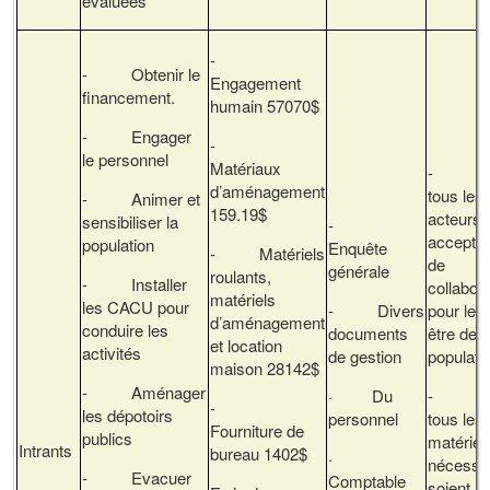
évaluées
-
- Obtenir le
Engagement
financement.
humain 57070$
- Engager
-
le personnel
Matériaux
- Q
d’aménagement
tous les
- Animer et
159.19$
acteurs
sensibiliser la
-
accepte
population
Enquête
- Matériels
de
générale
roulants,
- Installer
collabor
matériels
les CACU pour
- Divers
pour le b
d’aménagement
conduire les
documents
être de l
et location
activités
de gestion
populati
maison 28142$
- Aménager
· Du
- Q
-
les dépotoirs
personnel
tous les
Fourniture de
publics
matériel
Intrants
bureau 1402$
·
nécessa
- Evacuer
Comptable
soient