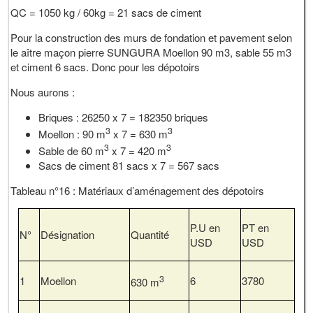
QC = 1050 kg / 60kg = 21 sacs de ciment
Pour la construction des murs de fondation et pavement selon
le aître maçon pierre SUNGURA Moellon 90 m3, sable 55 m3
et ciment 6 sacs. Donc pour les dépotoirs
Nous aurons :
Briques : 26250 x 7 = 182350 briques
3
3
Moellon : 90 m
x 7 = 630 m
3
3
Sable de 60 m
x 7 = 420 m
Sacs de ciment 81 sacs x 7 = 567 sacs
Tableau n°16 : Matériaux d’aménagement des dépotoirs
P.U en
PT en
N°
Désignation
Quantité
USD
USD
3
1
Moellon
6
3780
630 m