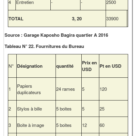
4
Entretien
-
-
2500
TOTAL 3, 20
33900
Source : Garage Kaposho Bagira quartier A 2016
Tableau N° 22. Fournitures du Bureau
Prix en
N°
Désignation
quantité
Pt en USD
USD
Papiers
1
24 rames
5
120
duplicateurs
2
Stylos à bille
5 boites
5
25
3
Boite à image
5 boites
12
60