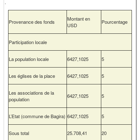
.
Montant en
Provenance des fonds
Pourcentage
USD
Participation locale
La population locale
6427,1025
5
Les églises de la place
6427,1025
5
Les associations de la
6427,1025
5
population
L’Etat (commune de Bagira)
6427,1025
5
Sous total
25.708,41
20