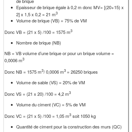
de brique
Epaisseur de brique égale à 0,2 m donc MV= [(20+15) x
3
2] x 1,5 x 0,2 = 21 m
Volume de brique (VB) = 75% de VM
3
Donc VB = (21 x 5) /100 = 1575 m
Nombre de brique (NB)
NB = VB volume d’une brique or pour un brique volume =
3
0,0006 m
3
3
Donc NB = 1575 m
/ 0,0006 m
= 26250 briques
Volume de sable (VS) = 20% de VM
3
Donc VS = (21 x 20) /100 = 4,2 m
Volume du ciment (VC) = 5% de VM
3
Donc VC = (21 x 5) /100 = 1,05 m
soit 1050 kg
Quantité de ciment pour la construction des murs (QC)