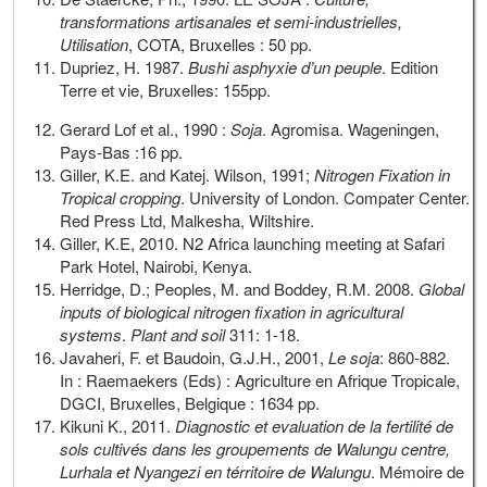
transformations artisanales et semi-industrielles,
Utilisation
, COTA, Bruxelles : 50 pp.
Dupriez, H. 1987.
Bushi asphyxie d’un peuple
. Edition
Terre et vie, Bruxelles: 155pp.
Gerard Lof et al., 1990 :
Soja
. Agromisa. Wageningen,
Pays-Bas :16 pp.
Giller, K.E. and Katej. Wilson, 1991;
Nitrogen Fixation in
Tropical cropping
. University of London. Compater Center.
Red Press Ltd, Malkesha, Wiltshire.
Giller, K.E, 2010. N2 Africa launching meeting at Safari
Park Hotel, Nairobi, Kenya.
Herridge, D.; Peoples, M. and Boddey, R.M. 2008.
Global
inputs of biological nitrogen fixation in agricultural
systems
.
Plant and soil
311: 1-18.
Javaheri, F. et Baudoin, G.J.H., 2001,
Le soja
: 860-882.
In : Raemaekers (Eds) : Agriculture en Afrique Tropicale,
DGCI, Bruxelles, Belgique : 1634 pp.
Kikuni K., 2011.
Diagnostic et evaluation de la fertilité de
sols cultivés dans les groupements de Walungu centre,
Lurhala et Nyangezi en térritoire de Walungu
. Mémoire de