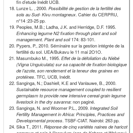
fin d’etude Inédit UCB.
Lunze L. , 2000.
Possibilité de gestion de la fertilité des
sols au Sud- Kivu montagneux
. Cahier du CERPRU,
n°14 :23-25 pp.
Peoples, M.B.; Ladha, J.K. and Herridge, D.F. 1995.
Enhancing legume N2 fixation through plant and soil
management
.
Plant and soil
174: 83-101.
Pypers, P., 2010. Séminaire sur la gestion intégrée de la
fertilité du sol. UEA/Bukavu le 11 mai 2O1O.
Masumbuko M., 1995.
Effet de la défoliation du Niébé
(Vigna Unguiculata) sur sa capacité de fixation biologique
de l’azote, son rendement et la teneur des graines en
protéines
. TFC, UCB, Inédit.
Sanginga, N.; Dashiell, K.E and Vanlauwe, B., 2000.
Sustainable resource management coupled to resilient
germplasm to provide new intensive cereal-grain legume
livestock in the dry savanna
: non paginé.
Sanginga, N. and Woomer P.L., 2009.
Integrated Soil
Fertility Management in Africa: Principles, Practices and
Developmental process
. TSBF-CIAT. Nairobi: 263 pp.
Sika T., 2011.
Réponse de cinq variétés naines de haricot
commun et soja à l’inoculum (cas de Kabare et Walungu)
.