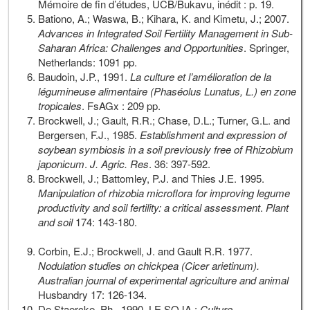
Mémoire de fin d’études, UCB/Bukavu, inédit : p. 19.
Bationo, A.; Waswa, B.; Kihara, K. and Kimetu, J.; 2007.
Advances in Integrated Soil Fertility Management in Sub-
Saharan Africa: Challenges and Opportunities
. Springer,
Netherlands: 1091 pp.
Baudoin, J.P., 1991.
La culture et l’amélioration de la
légumineuse alimentaire (Phaséolus Lunatus, L.) en zone
tropicales
. FsAGx : 209 pp.
Brockwell, J.; Gault, R.R.; Chase, D.L.; Turner, G.L. and
Bergersen, F.J., 1985.
Establishment and expression of
soybean symbiosis in a soil previously free of Rhizobium
japonicum
.
J. Agric. Res
. 36: 397-592.
Brockwell, J.; Battomley, P.J. and Thies J.E. 1995.
Manipulation of rhizobia microflora for improving legume
productivity and soil fertility: a critical assessment
.
Plant
and soil
174: 143-180.
Corbin, E.J.; Brockwell, J. and Gault R.R. 1977.
Nodulation studies on chickpea (Cicer arietinum).
Australian journal of experimental agriculture and animal
Husbandry 17: 126-134.
De Staercke, Ph., 1990. LE SOJA :
Culture,