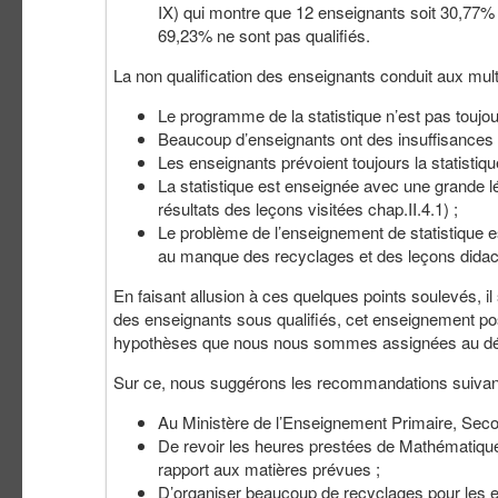
IX) qui montre que 12 enseignants soit 30,77% de 
69,23% ne sont pas qualifiés.
La non qualification des enseignants conduit aux mult
Le programme de la statistique n’est pas toujou
Beaucoup d’enseignants ont des insuffisances en
Les enseignants prévoient toujours la statistique
La statistique est enseignée avec une grande lé
résultats des leçons visitées chap.II.4.1) ;
Le problème de l’enseignement de statistique 
au manque des recyclages et des leçons didac
En faisant allusion à ces quelques points soulevés, i
des enseignants sous qualifiés, cet enseignement p
hypothèses que nous nous sommes assignées au dé
Sur ce, nous suggérons les recommandations suivan
Au Ministère de l’Enseignement Primaire, Secon
De revoir les heures prestées de Mathématique 
rapport aux matières prévues ;
D’organiser beaucoup de recyclages pour les