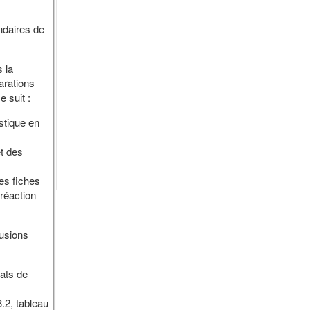
ndaires de
 la
arations
 suit :
stique en
t des
es fiches
réaction
lusions
ats de
.2, tableau