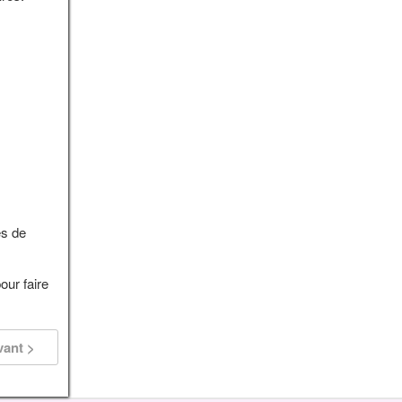
es de
our faire
vant >