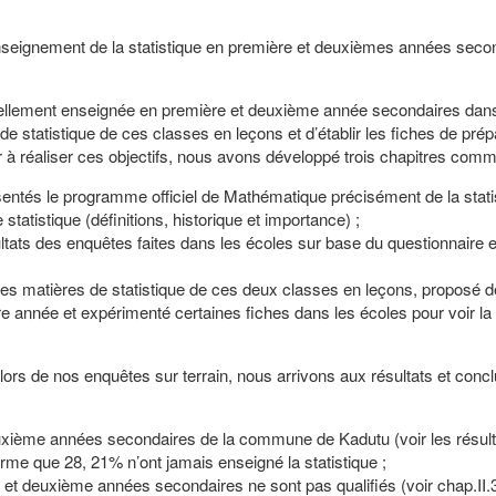
’enseignement de la statistique en première et deuxièmes années seco
st réellement enseignée en première et deuxième année secondaires dans
e statistique de ces classes en leçons et d’établir les fiches de prép
 à réaliser ces objectifs, nous avons développé trois chapitres comme
résentés le programme officiel de Mathématique précisément de la stati
atistique (définitions, historique et importance) ;
tats des enquêtes faites dans les écoles sur base du questionnaire e
 les matières de statistique de ces deux classes en leçons, proposé d
e année et expérimenté certaines fiches dans les écoles pour voir la 
 lors de nos enquêtes sur terrain, nous arrivons aux résultats et conc
euxième années secondaires de la commune de Kadutu (voir les résult
irme que 28, 21% n’ont jamais enseigné la statistique ;
t deuxième années secondaires ne sont pas qualifiés (voir chap.II.3