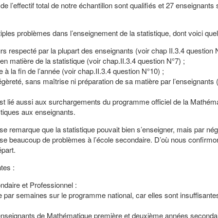
l’effectif total de notre échantillon sont qualifiés et 27 enseignants 
iples problèmes dans l’enseignement de la statistique, dont voici que
rs respecté par la plupart des enseignants (voir chap II.3.4 question 
 matière de la statistique (voir chap.II.3.4 question N°7) ;
 à la fin de l’année (voir chap.II.3.4 question N°10) ;
gèreté, sans maîtrise ni préparation de sa matière par l’enseignants (
est lié aussi aux surchargements du programme officiel de la Mathéma
tiques aux enseignants.
l se remarque que la statistique pouvait bien s’enseigner, mais par né
ose beaucoup de problèmes à l’école secondaire. D’où nous confirmo
part.
tes :
daire et Professionnel :
par semaines sur le programme national, car elles sont insuffisante
 enseignants de Mathématique première et deuxième années secondai