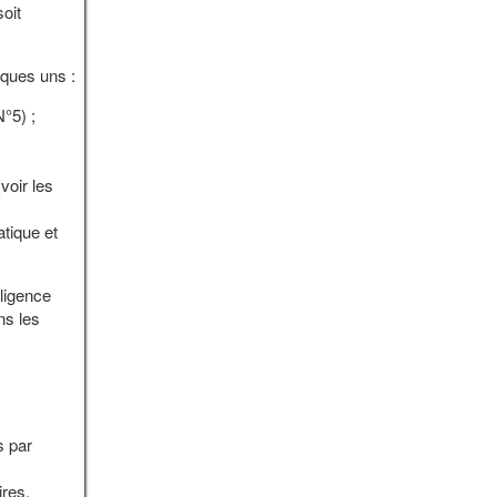
soit
lques uns :
N°5) ;
voir les
tique et
gligence
ns les
s par
res.