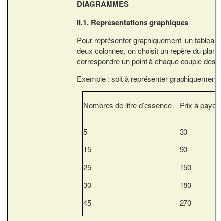
DIAGRAMMES
II.1.
Représentations graphiques
Pour représenter graphiquement un tableau 
deux colonnes, on choisit un repère du plan p
correspondre un point à chaque couple des v
Exemple : soit à représenter graphiquement l
Nombres de litre d’essence
Prix à payer
5
30
15
90
25
150
30
180
45
270