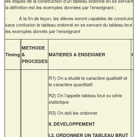
les étapes de la construction d’un tableau ordonné en se servant s
la définition est les exemples données par l’enseignant ;
- A la fin de leçon, les élèves seront capables de construire
sans confusion le tableau ordonné en se servant du tableau brut e
les exemples donnés par l’enseignant
METHODE
Timing
&
MATIERES A ENSEIGNER
O
PROCEDES
R1) On a étudié le caractère qualitatif et
le caractère quantitatif.
R2) On l’appelle tableau brut ou série
statistique
R3) On doit les ordonner
II. DEVELOPPEMENT
I.3. ORDONNER UN TABLEAU BRUT