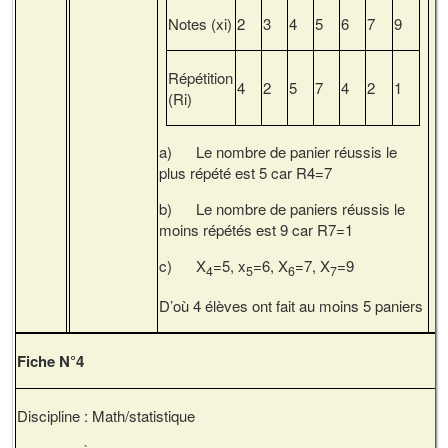
Notes (xi)
2
3
4
5
6
7
9
Répétition
4
2
5
7
4
2
1
(Ri)
a) Le nombre de panier réussis le
plus répété est 5 car R4=7
b) Le nombre de paniers réussis le
moins répétés est 9 car R7=1
c) X
=5, x
=6, X
=7, X
=9
4
5
6
7
D’où 4 élèves ont fait au moins 5 paniers
Fiche N°4
Discipline : Math/statist