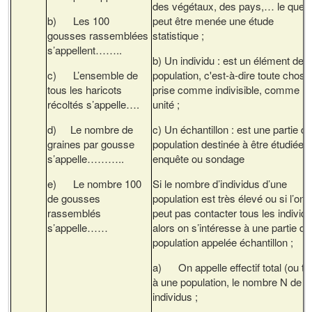
des végétaux, des pays,… le quel
b) Les 100
peut être menée une étude
gousses rassemblées
statistique ;
s’appellent……..
b) Un individu : est un élément de l
c) L’ensemble de
population, c'est-à-dire toute chose
tous les haricots
prise comme indivisible, comme
récoltés s’appelle….
unité ;
d) Le nombre de
c) Un échantillon : est une partie de
graines par gousse
population destinée à être étudiée 
s’appelle………..
enquête ou sondage
e) Le nombre 100
Si le nombre d’individus d’une
de gousses
population est très élevé ou si l’on 
rassemblés
peut pas contacter tous les individ
s’appelle……
alors on s’intéresse à une partie de
population appelée échantillon ;
a) On appelle effectif total (ou tai
à une population, le nombre N de s
individus ;