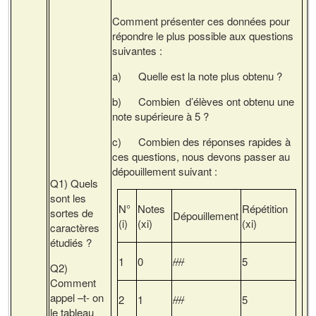
Comment présenter ces données pour
répondre le plus possible aux questions
suivantes :
a) Quelle est la note plus obtenu ?
b) Combien d’élèves ont obtenu une
note supérieure à 5 ?
c) Combien des réponses rapides à
ces questions, nous devons passer au
dépouillement suivant :
Q1) Quels
sont les
N°
Notes
Répétition
sortes de
Dépouillement
(i)
(xi)
(xi)
caractères
étudiés ?
1
0
////
5
Q2)
Comment
appel –t- on
2
1
////
5
le tableau