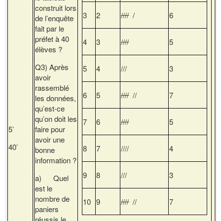
construit lors
3
2
////
/
6
de l’enquête
fait par le
préfet à 40
4
3
////
5
élèves ?
Q3) Après
5
4
///
3
avoir
rassemblé
6
5
////
//
7
les données,
qu’est-ce
qu’on doit les
7
6
////
5
5’
faire pour
avoir une
40’
8
7
////
4
bonne
information ?
9
8
///
3
a) Quel
est le
nombre de
10
9
////
//
7
paniers
réussis le