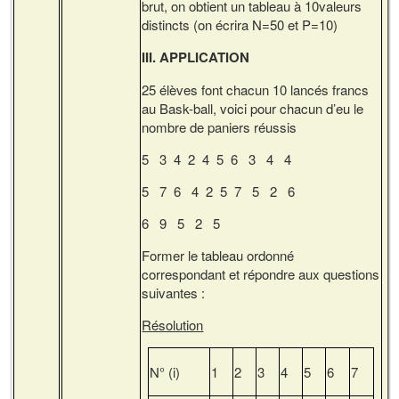
brut, on obtient un tableau à 10valeurs
distincts (on écrira N=50 et P=10)
III. APPLICATION
25 élèves font chacun 10 lancés francs
au Bask-ball, voici pour chacun d’eu le
nombre de paniers réussis
5 3 4 2 4 5 6 3 4 4
5 7 6 4 2 5 7 5 2 6
6 9 5 2 5
Former le tableau ordonné
correspondant et répondre aux questions
suivantes :
Résolution
N° (i)
1
2
3
4
5
6
7