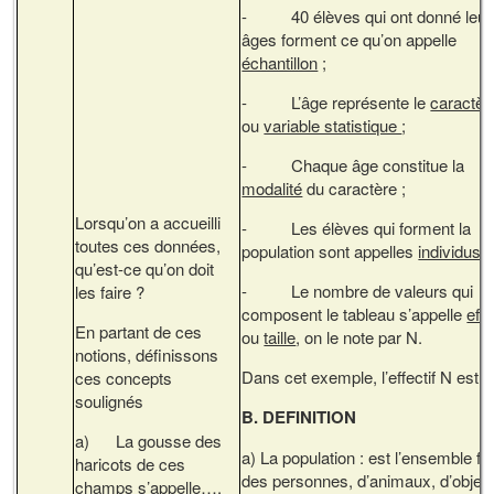
- 40 élèves qui ont donné leur
âges forment ce qu’on appelle
échantillon
;
- L’âge représente le
caractèr
ou
variable statistique
;
- Chaque âge constitue la
modalité
du caractère ;
Lorsqu’on a accueilli
- Les élèves qui forment la
toutes ces données,
population sont appelles
individus ;
qu’est-ce qu’on doit
- Le nombre de valeurs qui
les faire ?
composent le tableau s’appelle
effe
En partant de ces
ou
taille
, on le note par N.
notions, définissons
Dans cet exemple, l’effectif N est 
ces concepts
soulignés
B. DEFINITION
a) La gousse des
a) La population : est l’ensemble fin
haricots de ces
des personnes, d’animaux, d’objet,
champs s’appelle….