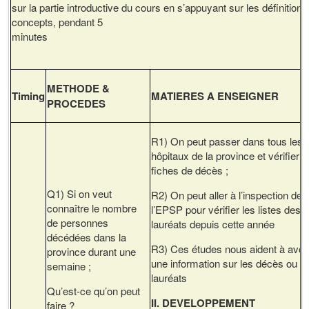
sur la partie introductive du cours en s’appuyant sur les définition
concepts, pendant 5
minute
METHODE &
Timing
MATIERES A ENSEIGNER
PROCEDES
R1) On peut passer dans tous les
hôpitaux de la province et vérifier l
fiches de décès ;
Q1) Si on veut
R2) On peut aller à l’inspection de
connaître le nombre
l’EPSP pour vérifier les listes des
de personnes
lauréats depuis cette année
décédées dans la
R3) Ces études nous aident à avoi
province durant une
une information sur les décès ou le
semaine ;
lauréats
Qu’est-ce qu’on peut
II. DEVELOPPEMENT
faire ?