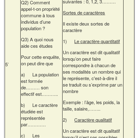
suivantes : 0, 1,2, 3………
Q2) Comment
appel-t-on propriété
Sortes de caractères
commune à tous
individus d’une
Il existe deux sortes de
population ?
caractère
Q3) A quoi nous
1)
Le caractère quantitatif
aide ces études
Un caractère est dit qualitatif
Pour cette enquête,
lorsqu’on peut faire
on peut dire que
5’
correspondre à chacun de
ses modalités un nombre qui
a) La population
le représente, c'est-à-dire il
est formée
se traduit ou s’exprime par un
de……… son
nombre
effectif est………..
Exemple : l’âge, les poids, la
b) Le caractère
taille, salaire,……..
étudiée est
représentée
2)
Caractère qualitatif
par…………
Un caractère est dit qualitatif
c) Les
lorsqu’il n’est pas possibles