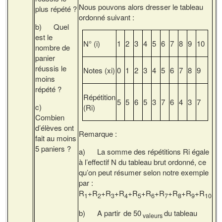
Nous pouvons alors dresser le tableau
plus répété ?
ordonné suivant :
b) Quel
est le
N° (i)
1
2
3
4
5
6
7
8
9
10
nombre de
panier
réussis le
Notes (xi)
0
1
2
3
4
5
6
7
8
9
moins
répété ?
Répétition
5
5
6
5
3
7
6
4
3
7
c)
(Ri)
Combien
d’élèves ont
Remarque :
fait au moins
5 paniers ?
a) La somme des répétitions Ri égale
à l’effectif N du tableau brut ordonné, ce
qu’on peut résumer selon notre exemple
par :
R
+R
+R
+R
+R
+R
+R
+R
+R
+R
1
2
3
4
5
6
7
8
9
10
b) A partir
de 50
du tableau
valeurs