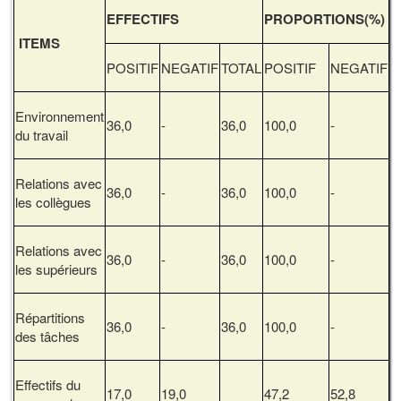
EFFECTIFS
PROPORTIONS(%)
ITEMS
POSITIF
NEGATIF
TOTAL
POSITIF
NEGATIF
Environnement
36,0
-
36,0
100,0
-
du travail
Relations avec
36,0
-
36,0
100,0
-
les collègues
Relations avec
36,0
-
36,0
100,0
-
les supérieurs
Répartitions
36,0
-
36,0
100,0
-
des tâches
Effectifs du
17,0
19,0
47,2
52,8