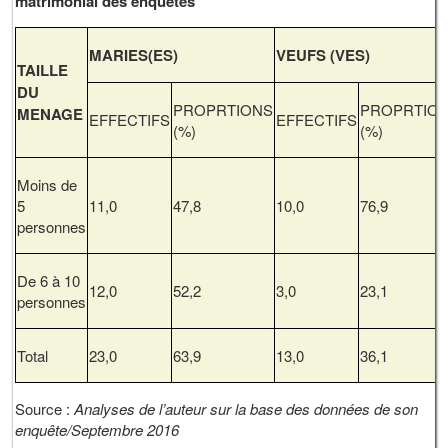
matrimonial des enquêtés
MARIES(ES)
VEUFS (VES)
TAILLE
DU
PROPRTIONS
PROPRTIO
MENAGE
EFFECTIFS
EFFECTIFS
(%)
(%)
Moins de
5
11,0
47,8
10,0
76,9
personnes
De 6 à 10
12,0
52,2
3,0
23,1
personnes
Total
23,0
63,9
13,0
36,1
Source :
Analyses de l’auteur sur la base des données de son
enquête/Septembre 2016