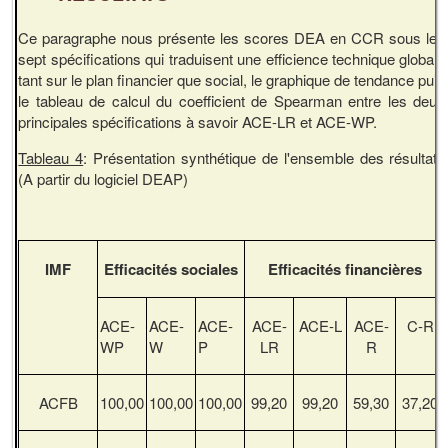
Ce paragraphe nous présente les scores DEA en CCR sous les
sept spécifications qui traduisent une efficience technique globale
tant sur le plan financier que social, le graphique de tendance puis
le tableau de calcul du coefficient de Spearman entre les deux
principales spécifications à savoir ACE-LR et ACE-WP.
Tableau 4
: Présentation synthétique de l'ensemble des résultats
(A partir du logiciel DEAP)
IMF
Efficacités sociales
Efficacités financières
ACE-
ACE-
ACE-
ACE-
ACE-L
ACE-
C-R
WP
W
P
LR
R
ACFB
100,00
100,00
100,00
99,20
99,20
59,30
37,20