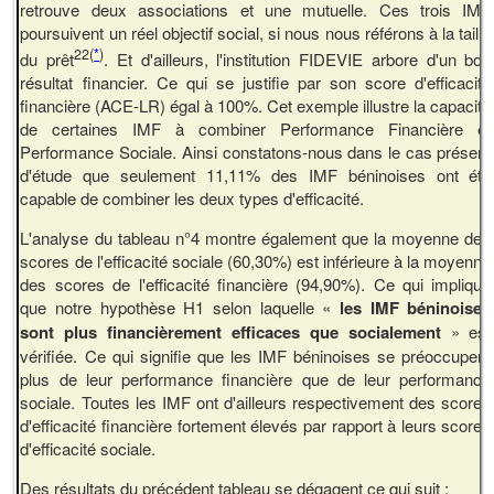
retrouve deux associations et une mutuelle. Ces trois IMF
poursuivent un réel objectif social, si nous nous référons à la taille
22
(
*
)
du prêt
. Et d'ailleurs, l'institution FIDEVIE arbore d'un bon
résultat financier. Ce qui se justifie par son score d'efficacité
financière (ACE-LR) égal à 100%. Cet exemple illustre la capacité
de certaines IMF à combiner Performance Financière et
Performance Sociale. Ainsi constatons-nous dans le cas présent
d'étude que seulement 11,11% des IMF béninoises ont été
capable de combiner les deux types d'efficacité.
L'analyse du tableau n°4 montre également que la moyenne des
scores de l'efficacité sociale (60,30%) est inférieure à la moyenne
des scores de l'efficacité financière (94,90%). Ce qui implique
que notre hypothèse H1 selon laquelle «
les IMF béninoises
sont plus financièrement efficaces que socialement
» est
vérifiée. Ce qui signifie que les IMF béninoises se préoccupent
plus de leur performance financière que de leur performance
sociale. Toutes les IMF ont d'ailleurs respectivement des scores
d'efficacité financière fortement élevés par rapport à leurs scores
d'efficacité sociale.
Des résultats du précédent tableau se dégagent ce qui suit :