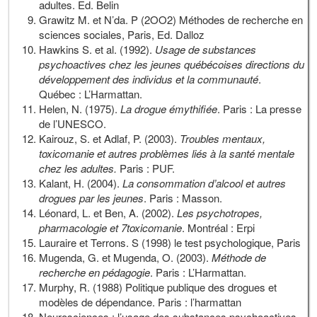
adultes. Ed. Belin
Grawitz M. et N’da. P (2OO2) Méthodes de recherche en
sciences sociales, Paris, Ed. Dalloz
Hawkins S. et al. (1992).
Usage de substances
psychoactives chez les jeunes québécoises directions du
développement des individus et la communauté
.
Québec : L’Harmattan.
Helen, N. (1975).
La drogue émythifiée
. Paris : La presse
de l’UNESCO.
Kairouz, S. et Adlaf, P. (2003).
Troubles mentaux,
toxicomanie et autres problèmes liés à la santé mentale
chez les adultes.
Paris : PUF.
Kalant, H. (2004).
La consommation d’alcool et autres
drogues par les jeunes
. Paris : Masson.
Léonard, L. et Ben, A. (2002).
Les psychotropes,
pharmacologie et 7toxicomanie
. Montréal : Erpi
Lauraire et Terrons. S (1998) le test psychologique, Paris
Mugenda, G. et Mugenda, O. (2003).
Méthode de
recherche en pédagogie
. Paris : L’Harmattan.
Murphy, R. (1988) Politique publique des drogues et
modèles de dépendance. Paris : l’harmattan
Neurosciences : l’usage des substances psychoactives