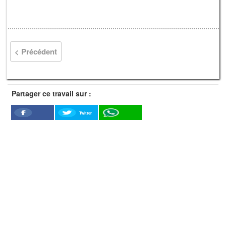
............................................................................................................
< Précédent
Partager ce travail sur :
Twitter
Facebook
WhatSapp