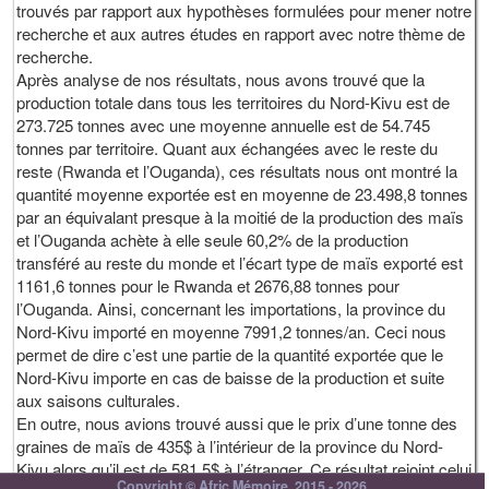
trouvés par rapport aux hypothèses formulées pour mener notre
recherche et aux autres études en rapport avec notre thème de
recherche.
Après analyse de nos résultats, nous avons trouvé que la
production totale dans tous les territoires du Nord-Kivu est de
273.725 tonnes avec une moyenne annuelle est de 54.745
tonnes par territoire. Quant aux échangées avec le reste du
reste (Rwanda et l’Ouganda), ces résultats nous ont montré la
quantité moyenne exportée est en moyenne de 23.498,8 tonnes
par an équivalant presque à la moitié de la production des maïs
et l’Ouganda achète à elle seule 60,2% de la production
transféré au reste du monde et l’écart type de maïs exporté est
1161,6 tonnes pour le Rwanda et 2676,88 tonnes pour
l’Ouganda. Ainsi, concernant les importations, la province du
Nord-Kivu importé en moyenne 7991,2 tonnes/an. Ceci nous
permet de dire c’est une partie de la quantité exportée que le
Nord-Kivu importe en cas de baisse de la production et suite
aux saisons culturales.
En outre, nous avions trouvé aussi que le prix d’une tonne des
graines de maïs de 435$ à l’intérieur de la province du Nord-
Kivu alors qu’il est de 581,5$ à l’étranger. Ce résultat rejoint celui
Copyright © Afric Mémoire, 2015 - 2026