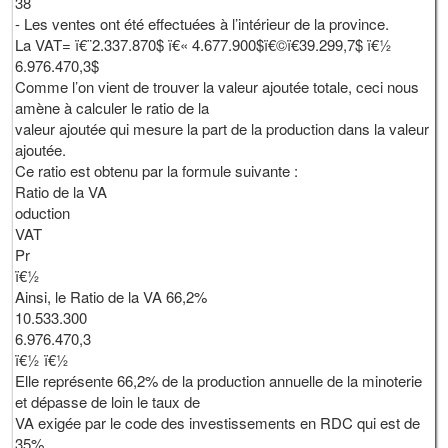
38
- Les ventes ont été effectuées à l’intérieur de la province.
La VAT= ï€¨2.337.870$ ï€« 4.677.900$ï€©ï€­39.299,7$ ï€½
6.976.470,3$
Comme l’on vient de trouver la valeur ajoutée totale, ceci nous
amène à calculer le ratio de la
valeur ajoutée qui mesure la part de la production dans la valeur
ajoutée.
Ce ratio est obtenu par la formule suivante :
Ratio de la VA
oduction
VAT
Pr
ï€½
Ainsi, le Ratio de la VA 66,2%
10.533.300
6.976.470,3
ï€½ ï€½
Elle représente 66,2% de la production annuelle de la minoterie
et dépasse de loin le taux de
VA exigée par le code des investissements en RDC qui est de
35%.