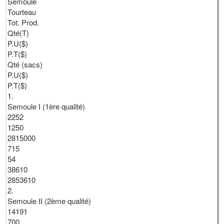
Semoule
Tourteau
Tot. Prod.
Qté(T)
P.U($)
P.T($)
Qté (sacs)
P.U($)
P.T($)
1.
Semoule I (1ère qualité)
2252
1250
2815000
715
54
38610
2853610
2.
Semoule II (2ème qualité)
14191
700