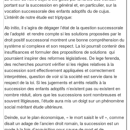
portant sur la succession en général et, en particulier, sur la
vocation successorale des enfants adoptifs du de cujus.
L’intérêt de notre étude est triptyque:
Ab initio, il s’agira de dégager l’état de la question successorale
de l’adopté et rendre compte si les solutions proposées par le
droit positif successoral montrent une bonne compréhension du
système si complexe et son respect. La loi pourrait contenir des
insuffisances et formuler des propositions de solutions qui
pourraient inspirer des reformes législatives. De lege ferenda,
des recherches pourront vérifier si les règles relatives à la
succession sont effectivement appliquées et correctement
interprétées, question de voir si la société est servie dans le
respect de la loi. Si les jugements et arrêts relatifs à la
succession des enfants adoptifs n’existent pas ou existent en
nombre réduit, alors que les successions sont nombreuses et
souvent litigieuses, l’étude aura mis un doigt sur un phénomène
social méritant étude ultérieure.
Deinde, sur le plan économique, « le mort saisit le vif », comme
disait un adage de l’ancien droit romain, la succession est un
mode à la fois d’acquisition pour cause de mort et de