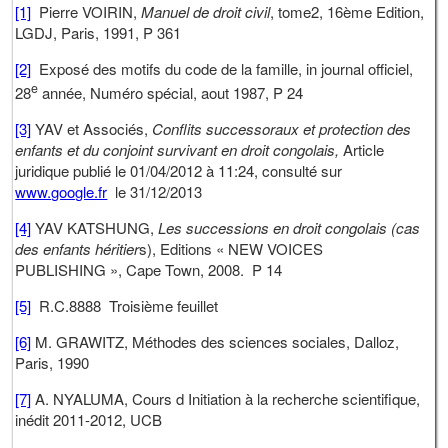
[1]
Pierre VOIRIN,
Manuel de droit civil
, tome2, 16ème Edition,
LGDJ, Paris, 1991, P 361
[2]
Exposé des motifs du code de la famille, in journal officiel,
e
28
année, Numéro spécial, aout 1987, P 24
[3]
YAV et Associés,
Conflits successoraux et protection des
enfants et du conjoint survivant en droit congolais,
Article
juridique publié le 01/04/2012 à 11:24, consulté sur
www.google.fr
le 31/12/2013
[4]
YAV KATSHUNG,
Les successions en droit congolais (cas
des enfants héritier
s), Editions « NEW VOICES
PUBLISHING », Cape Town, 2008. P 14
[5]
R.C.8888 Troisième feuillet
[6]
M. GRAWITZ, Méthodes des sciences sociales, Dalloz,
Paris, 1990
[7]
A. NYALUMA, Cours d Initiation à la recherche scientifique,
inédit 2011-2012, UCB