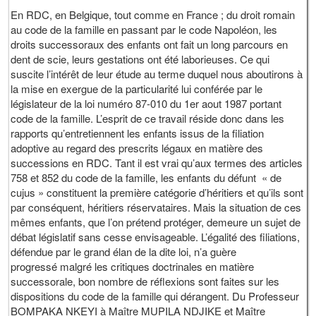
En RDC, en Belgique, tout comme en France ; du droit romain
au code de la famille en passant par le code Napoléon, les
droits successoraux des enfants ont fait un long parcours en
dent de scie, leurs gestations ont été laborieuses. Ce qui
suscite l’intérêt de leur étude au terme duquel nous aboutirons à
la mise en exergue de la particularité lui conférée par le
législateur de la loi numéro 87-010 du 1er aout 1987 portant
code de la famille. L’esprit de ce travail réside donc dans les
rapports qu’entretiennent les enfants issus de la filiation
adoptive au regard des prescrits légaux en matière des
successions en RDC. Tant il est vrai qu’aux termes des articles
758 et 852 du code de la famille, les enfants du défunt « de
cujus » constituent la première catégorie d’héritiers et qu’ils sont
par conséquent, héritiers réservataires. Mais la situation de ces
mêmes enfants, que l’on prétend protéger, demeure un sujet de
débat législatif sans cesse envisageable. L’égalité des filiations,
défendue par le grand élan de la dite loi, n’a guère
progressé malgré les critiques doctrinales en matière
successorale, bon nombre de réflexions sont faites sur les
dispositions du code de la famille qui dérangent. Du Professeur
BOMPAKA NKEYI à Maître MUPILA NDJIKE et Maître