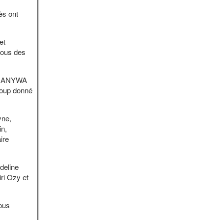
ès ont
et
 nous des
HAMANYWA
coup donné
yne,
n,
ire
deline
i Ozy et
ous