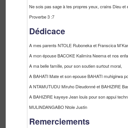
Ne sois pas sage à tes propres yeux, crains Dieu et é
Proverbe 3 :7
Dédicace
A mes parents NTOLE Ruboneka et Franscica M’Karum
A mon épouse BACOKE Kalimira Neema et nos enfants
A ma belle famille, pour son soutien surtout moral,
A BAHATI Mate et son epouse BAHATI muhigirwa pou
A NTAMUTUDU Miruho Dieudonné et BAHIZIRE Bashang
A BAHIZIRE kayeye Jean louis pour son appui techniq
MULINDANGABO Ntole Justin
Remerciements