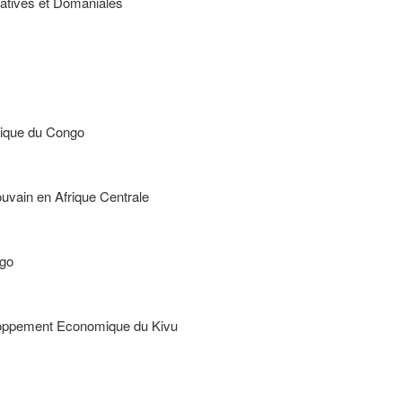
atives et Domaniales
ique du Congo
uvain en Afrique Centrale
ngo
eloppement Economique du Kivu