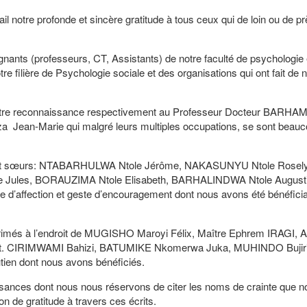
il notre profonde et sincère gratitude à tous ceux qui de loin ou de pr
nts (professeurs, CT, Assistants) de notre faculté de psychologie 
tre filière de Psychologie sociale et des organisations qui ont fait de
r notre reconnaissance respectivement au Professeur Docteur BAR
a Jean-Marie qui malgré leurs multiples occupations, se sont beau
rères et sœurs: NTABARHULWA Ntole Jérôme, NAKASUNYU Ntole Rosel
 Jules, BORAUZIMA Ntole Elisabeth, BARHALINDWA Ntole Augusti
 d’affection et geste d’encouragement dont nous avons été bénéficia
més à l’endroit de MUGISHO Maroyi Félix, Maître Ephrem IRAGI, A
t. CIRIMWAMI Bahizi, BATUMIKE Nkomerwa Juka, MUHINDO Bujirir
tien dont nous avons bénéficiés.
sances dont nous nous réservons de citer les noms de crainte que n
on de gratitude à travers ces écrits.