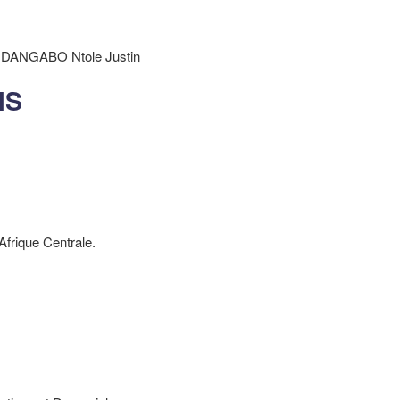
e Justin
NS
frique Centrale.